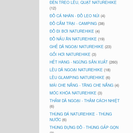
ĐÈN TREO LỀU, QUẠT NATUREHIKE
(12)
ĐỒ CÁ NHÂN - ĐỒ LEO NÚI
(4)
ĐỒ CẮM TRẠI - CAMPING
(38)
ĐỒ ĐI BƠI NATUREHIKE
(4)
ĐỒ NẤU ĂN NATUREHIKE
(19)
GHẾ DÃ NGOẠI NATUREHIKE
(23)
GỐI HƠI NATUREHIKE
(3)
HẾT HÀNG - NGỪNG SẢN XUẤT
(260)
LỀU DÃ NGOẠI NATUREHIKE
(18)
LỀU GLAMPING NATUREHIKE
(6)
MÁI CHE NẮNG - TĂNG CHE NẮNG
(4)
MÓC KHÓA NATUREHIKE
(3)
THẢM DÃ NGOẠI - THẢM CÁCH NHIỆT
(6)
THÙNG ĐÁ NATUREHIKE - THÙNG
NƯỚC
(6)
THÙNG ĐỰNG ĐỒ - THÙNG GẤP GỌN
(3)