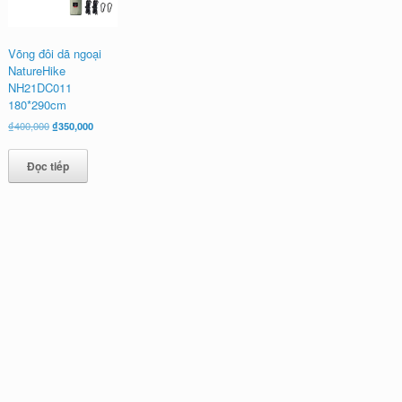
Võng đôi dã ngoại
NatureHike
NH21DC011
180*290cm
Giá
Giá
₫
400,000
₫
350,000
gốc
hiện
là:
tại
Đọc tiếp
₫400,000.
là:
₫350,000.