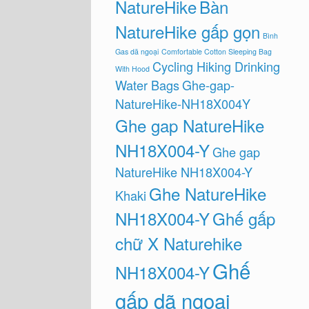
NatureHike
Bàn
NatureHike gấp gọn
Bình
Gas dã ngoại
Comfortable Cotton Sleeping Bag
Cycling Hiking Drinking
With Hood
Water Bags
Ghe-gap-
NatureHike-NH18X004Y
Ghe gap NatureHike
NH18X004-Y
Ghe gap
NatureHike NH18X004-Y
Ghe NatureHike
Khaki
NH18X004-Y
Ghế gấp
chữ X Naturehike
Ghế
NH18X004-Y
gấp dã ngoại