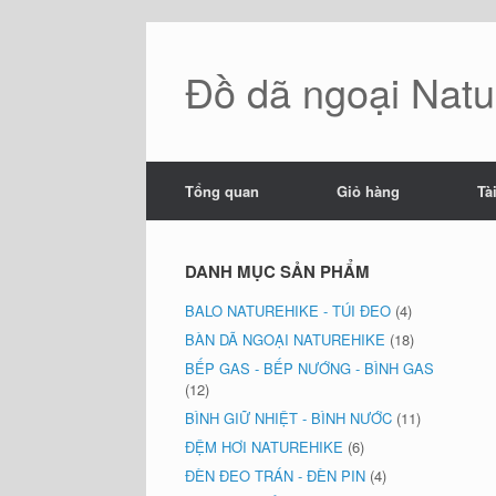
Skip
to
content
Đồ dã ngoại Natur
Tổng quan
Giỏ hàng
Tà
DANH MỤC SẢN PHẨM
BALO NATUREHIKE - TÚI ĐEO
(4)
BÀN DÃ NGOẠI NATUREHIKE
(18)
BẾP GAS - BẾP NƯỚNG - BÌNH GAS
(12)
BÌNH GIỮ NHIỆT - BÌNH NƯỚC
(11)
ĐỆM HƠI NATUREHIKE
(6)
ĐÈN ĐEO TRÁN - ĐÈN PIN
(4)