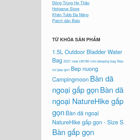
Đông Trùng Hạ Thảo
Hotgame Store
Khăn Tubb Đa Năng
Patch dán Balo
TỪ KHÓA SẢN PHẨM
1.5L Outdoor Bladder Water
Bag
2021 new LW180 mini sleeping bag
Bep-
Bep nuong
cui gap-gon
Bàn dã
Campingmoon
ngoại gấp gọn
Bàn dã
ngoại NatureHike gấp
gọn
Bàn dã ngoại
NatureHike gấp gọn - Size S
Bàn gấp gọn