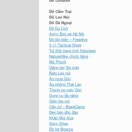
Đồ Outdoor
Đồ Cắm Trại
Đồ Leo Núi
Đồ Dã Ngoại
Đồ Du Lịch
Army Box tại Hà Nội
Đồ lặn biển – Freedive
5.11 Tactical Store
Túi thời trang lính Volunteer
NatureHike chính hãng
Mũ Phượt
Găng tay Xe máy
Balo Leo núi
Áo mưa Givi
Áo phông Thái Lan
Thùng xe máy Givi
Dụng cụ đa năng
Giày leo núi
Căn cứ – BaseCamp
Đèn bàn độc đáo
Khăn Mùi Xoa
Sexy Shop
Đồ lót Bigsize