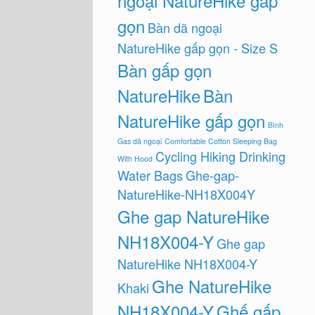
ngoại NatureHike gấp
gọn
Bàn dã ngoại
NatureHike gấp gọn - Size S
Bàn gấp gọn
NatureHike
Bàn
NatureHike gấp gọn
Bình
Gas dã ngoại
Comfortable Cotton Sleeping Bag
Cycling Hiking Drinking
With Hood
Water Bags
Ghe-gap-
NatureHike-NH18X004Y
Ghe gap NatureHike
NH18X004-Y
Ghe gap
NatureHike NH18X004-Y
Ghe NatureHike
Khaki
NH18X004-Y
Ghế gấp