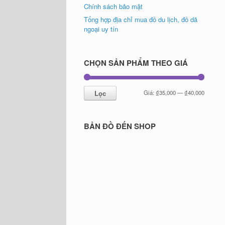
Chính sách bảo mật
Tổng hợp địa chỉ mua đồ du lịch, đồ dã
ngoại uy tín
CHỌN SẢN PHẨM THEO GIÁ
Giá
Giá
Lọc
Giá:
₫35,000
—
₫40,000
tối
tối
thiểu
đa
BẢN ĐỒ ĐẾN SHOP