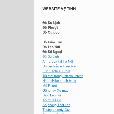
WEBSITE VỆ TINH
Đồ Du Lịch
Đồ Phượt
Đồ Outdoor
Đồ Cắm Trại
Đồ Leo Núi
Đồ Dã Ngoại
Đồ Du Lịch
Army Box tại Hà Nội
Đồ lặn biển – Freedive
5.11 Tactical Store
Túi thời trang lính Volunteer
NatureHike chính hãng
Mũ Phượt
Găng tay Xe máy
Balo Leo núi
Áo mưa Givi
Áo phông Thái Lan
Thùng xe máy Givi