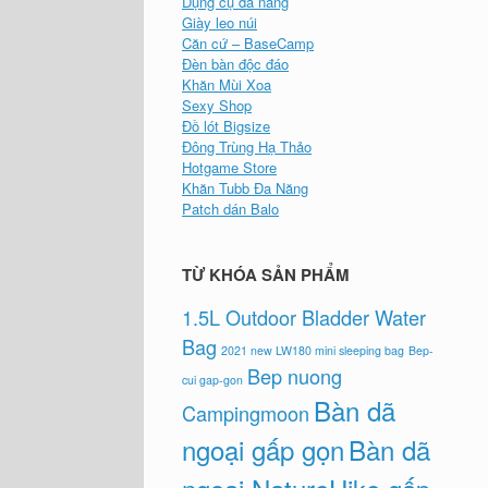
Dụng cụ đa năng
Giày leo núi
Căn cứ – BaseCamp
Đèn bàn độc đáo
Khăn Mùi Xoa
Sexy Shop
Đồ lót Bigsize
Đông Trùng Hạ Thảo
Hotgame Store
Khăn Tubb Đa Năng
Patch dán Balo
TỪ KHÓA SẢN PHẨM
1.5L Outdoor Bladder Water
Bag
2021 new LW180 mini sleeping bag
Bep-
Bep nuong
cui gap-gon
Bàn dã
Campingmoon
ngoại gấp gọn
Bàn dã