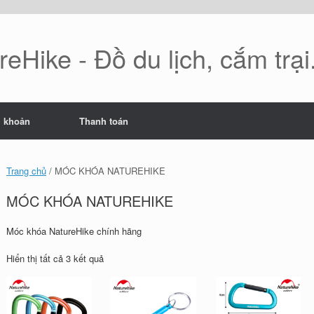
eHike - Đồ du lịch, cắm trại.
i khoản
Thanh toán
Trang chủ
/ MÓC KHÓA NATUREHIKE
MÓC KHÓA NATUREHIKE
Móc khóa NatureHike chính hãng
Đã
Hiển thị tất cả 3 kết quả
sắp
xếp
theo
mới