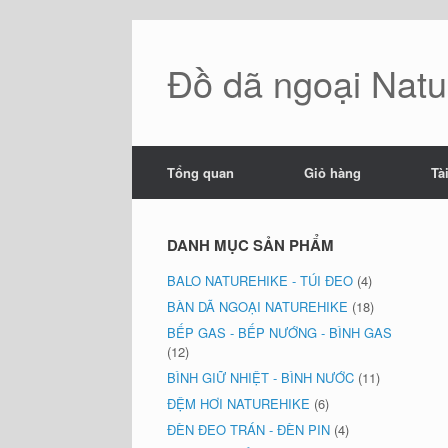
Skip
to
content
Đồ dã ngoại Natur
Tổng quan
Giỏ hàng
Tà
DANH MỤC SẢN PHẨM
BALO NATUREHIKE - TÚI ĐEO
(4)
BÀN DÃ NGOẠI NATUREHIKE
(18)
BẾP GAS - BẾP NƯỚNG - BÌNH GAS
(12)
BÌNH GIỮ NHIỆT - BÌNH NƯỚC
(11)
ĐỆM HƠI NATUREHIKE
(6)
ĐÈN ĐEO TRÁN - ĐÈN PIN
(4)