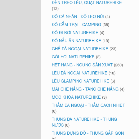
ĐÈN TREO LỀU, QUẠT NATUREHIKE
(12)
ĐỒ CÁ NHÂN - ĐỒ LEO NÚI
(4)
ĐỒ CẮM TRẠI - CAMPING
(38)
ĐỒ ĐI BƠI NATUREHIKE
(4)
ĐỒ NẤU ĂN NATUREHIKE
(19)
GHẾ DÃ NGOẠI NATUREHIKE
(23)
GỐI HƠI NATUREHIKE
(3)
HẾT HÀNG - NGỪNG SẢN XUẤT
(260)
LỀU DÃ NGOẠI NATUREHIKE
(18)
LỀU GLAMPING NATUREHIKE
(6)
MÁI CHE NẮNG - TĂNG CHE NẮNG
(4)
MÓC KHÓA NATUREHIKE
(3)
THẢM DÃ NGOẠI - THẢM CÁCH NHIỆT
(6)
THÙNG ĐÁ NATUREHIKE - THÙNG
NƯỚC
(6)
THÙNG ĐỰNG ĐỒ - THÙNG GẤP GỌN
(3)