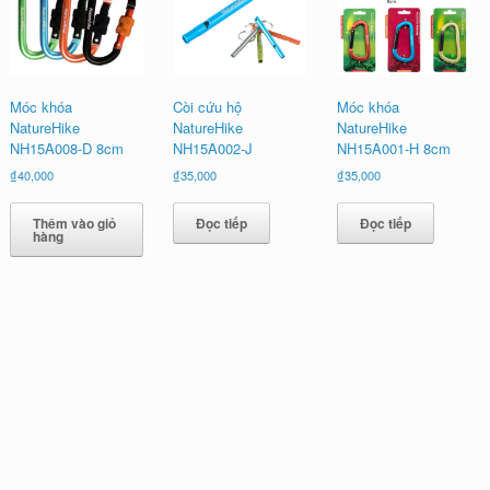
nhất
Móc khóa
Còi cứu hộ
Móc khóa
NatureHike
NatureHike
NatureHike
NH15A008-D 8cm
NH15A002-J
NH15A001-H 8cm
₫
40,000
₫
35,000
₫
35,000
Thêm vào giỏ
Đọc tiếp
Đọc tiếp
hàng