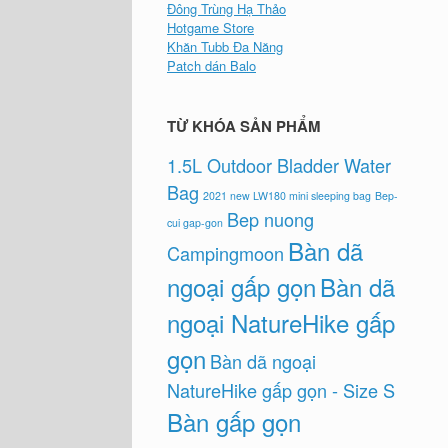
Đông Trùng Hạ Thảo
Hotgame Store
Khăn Tubb Đa Năng
Patch dán Balo
TỪ KHÓA SẢN PHẨM
1.5L Outdoor Bladder Water
Bag
2021 new LW180 mini sleeping bag
Bep-
Bep nuong
cui gap-gon
Bàn dã
Campingmoon
ngoại gấp gọn
Bàn dã
ngoại NatureHike gấp
gọn
Bàn dã ngoại
NatureHike gấp gọn - Size S
Bàn gấp gọn