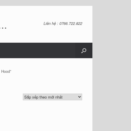
..
Liên hệ : 0766.722.822
h Hood”