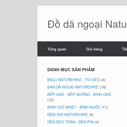
Skip
to
content
Đồ dã ngoại Natur
Tổng quan
Giỏ hàng
Tà
DANH MỤC SẢN PHẨM
BALO NATUREHIKE - TÚI ĐEO
(4)
BÀN DÃ NGOẠI NATUREHIKE
(18)
BẾP GAS - BẾP NƯỚNG - BÌNH GAS
(12)
BÌNH GIỮ NHIỆT - BÌNH NƯỚC
(11)
ĐỆM HƠI NATUREHIKE
(6)
ĐÈN ĐEO TRÁN - ĐÈN PIN
(4)