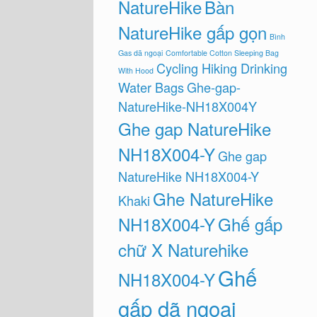
NatureHike
Bàn
NatureHike gấp gọn
Bình
Gas dã ngoại
Comfortable Cotton Sleeping Bag
Cycling Hiking Drinking
With Hood
Water Bags
Ghe-gap-
NatureHike-NH18X004Y
Ghe gap NatureHike
NH18X004-Y
Ghe gap
NatureHike NH18X004-Y
Ghe NatureHike
Khaki
NH18X004-Y
Ghế gấp
chữ X Naturehike
Ghế
NH18X004-Y
gấp dã ngoại