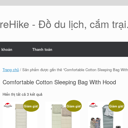
eHike - Đồ du lịch, cắm trại.
i khoản
Thanh toán
Trang chủ
/ Sản phẩm được gắn thẻ “Comfortable Cotton Sleeping Bag Wit
Comfortable Cotton Sleeping Bag With Hood
Đã
Hiển thị tất cả 3 kết quả
sắp
xếp
Giảm giá!
Giảm giá!
Giảm giá!
theo
mới
nhất