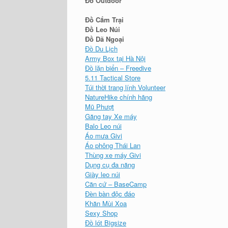
Đồ Outdoor
Đồ Cắm Trại
Đồ Leo Núi
Đồ Dã Ngoại
Đồ Du Lịch
Army Box tại Hà Nội
Đồ lặn biển – Freedive
5.11 Tactical Store
Túi thời trang lính Volunteer
NatureHike chính hãng
Mũ Phượt
Găng tay Xe máy
Balo Leo núi
Áo mưa Givi
Áo phông Thái Lan
Thùng xe máy Givi
Dụng cụ đa năng
Giày leo núi
Căn cứ – BaseCamp
Đèn bàn độc đáo
Khăn Mùi Xoa
Sexy Shop
Đồ lót Bigsize