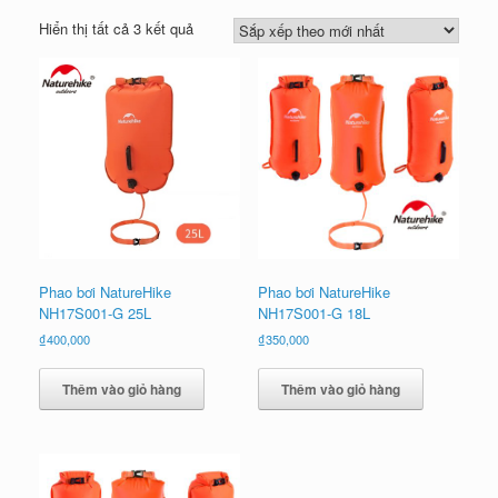
Đã
Hiển thị tất cả 3 kết quả
sắp
xếp
theo
mới
nhất
Phao bơi NatureHike
Phao bơi NatureHike
NH17S001-G 25L
NH17S001-G 18L
₫
400,000
₫
350,000
Thêm vào giỏ hàng
Thêm vào giỏ hàng