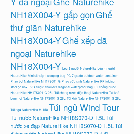
Y dã ngoại
Ghế Naturehike
NH18X004-Y gấp gọn
Ghế
thư giãn Naturehike
NH18X004-Y
Ghế xếp dã
ngoại Naturehike
NH18X004-Y
Lều 3 người NatureHike
Lều 4 người
NatureHike
Mini ultralight sleeping bag
PC 7 grade outdoor water container
Phao bơi NatureHike NH17S001-G
Phao cứu sinh NatureHike
PP folding
storage box
PVC single shoulder diagonal waterproof bag
Túi chống nước
NatureHike NH17S001-G 28L
Túi chống nước điện thoại NatureHike
Túi khô
bơm hơi NatureHike NH17S001-G 28L
Túi khô NatureHike NH17S001-G 28L
Túi ngủ Wind Tour
Túi ngủ NatureHike H-150
Túi nước NatureHike NH18S070-D 1.5L
Túi
nước xe đạp NatureHike NH18S070-D 1.5L
Túi
đựng nước NatureHike NH18S070-D 1.5L