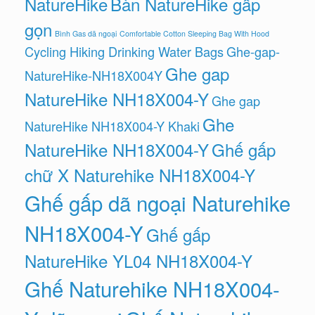
NatureHike
Bàn NatureHike gấp
gọn
Bình Gas dã ngoại
Comfortable Cotton Sleeping Bag With Hood
Cycling Hiking Drinking Water Bags
Ghe-gap-
Ghe gap
NatureHike-NH18X004Y
NatureHike NH18X004-Y
Ghe gap
Ghe
NatureHike NH18X004-Y Khaki
NatureHike NH18X004-Y
Ghế gấp
chữ X Naturehike NH18X004-Y
Ghế gấp dã ngoại Naturehike
NH18X004-Y
Ghế gấp
NatureHike YL04 NH18X004-Y
Ghế Naturehike NH18X004-