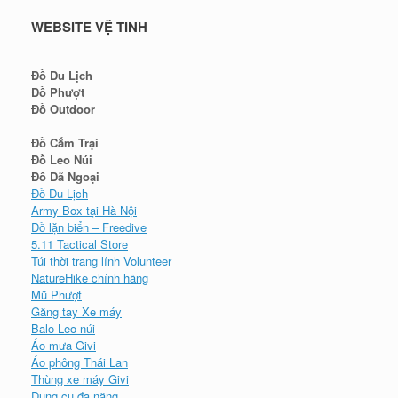
WEBSITE VỆ TINH
Đồ Du Lịch
Đồ Phượt
Đồ Outdoor
Đồ Cắm Trại
Đồ Leo Núi
Đồ Dã Ngoại
Đồ Du Lịch
Army Box tại Hà Nội
Đồ lặn biển – Freedive
5.11 Tactical Store
Túi thời trang lính Volunteer
NatureHike chính hãng
Mũ Phượt
Găng tay Xe máy
Balo Leo núi
Áo mưa Givi
Áo phông Thái Lan
Thùng xe máy Givi
Dụng cụ đa năng