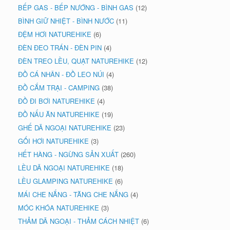
BẾP GAS - BẾP NƯỚNG - BÌNH GAS
(12)
BÌNH GIỮ NHIỆT - BÌNH NƯỚC
(11)
ĐỆM HƠI NATUREHIKE
(6)
ĐÈN ĐEO TRÁN - ĐÈN PIN
(4)
ĐÈN TREO LỀU, QUẠT NATUREHIKE
(12)
ĐỒ CÁ NHÂN - ĐỒ LEO NÚI
(4)
ĐỒ CẮM TRẠI - CAMPING
(38)
ĐỒ ĐI BƠI NATUREHIKE
(4)
ĐỒ NẤU ĂN NATUREHIKE
(19)
GHẾ DÃ NGOẠI NATUREHIKE
(23)
GỐI HƠI NATUREHIKE
(3)
HẾT HÀNG - NGỪNG SẢN XUẤT
(260)
LỀU DÃ NGOẠI NATUREHIKE
(18)
LỀU GLAMPING NATUREHIKE
(6)
MÁI CHE NẮNG - TĂNG CHE NẮNG
(4)
MÓC KHÓA NATUREHIKE
(3)
THẢM DÃ NGOẠI - THẢM CÁCH NHIỆT
(6)