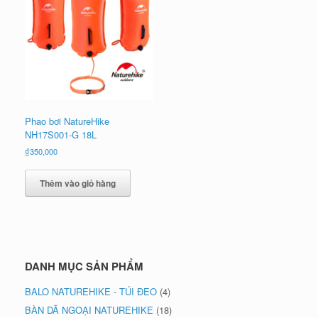
Phao bơi NatureHike
NH17S001-G 18L
₫
350,000
Thêm vào giỏ hàng
DANH MỤC SẢN PHẨM
BALO NATUREHIKE - TÚI ĐEO
(4)
BÀN DÃ NGOẠI NATUREHIKE
(18)