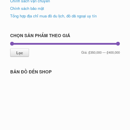
Chính sách vận chuyển
Chính sách bảo mật
Tổng hợp địa chỉ mua đồ du lịch, đồ dã ngoại uy tín
CHỌN SẢN PHẨM THEO GIÁ
Giá
Giá
Lọc
Giá:
₫350,000
—
₫400,000
tối
tối
thiểu
đa
BẢN ĐỒ ĐẾN SHOP