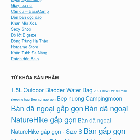
Giày leo núi
Căn cứ – BaseCamp
Đèn bàn độc đáo
Khăn Mùi Xoa
Sexy Shop
Đồ lót Bigsize
Đông Trùng Hạ Thảo
Hotgame Store
Khăn Tubb Đa Năng
Patch dán Balo
TỪ KHÓA SẢN PHẨM
1.5L Outdoor Bladder Water Bag
2021 new LW180 mini
Bep nuong Campingmoon
sleeping bag
Bep-cui gap-gon
Bàn dã ngoại gấp gọn
Bàn dã ngoại
NatureHike gấp gọn
Bàn dã ngoại
Bàn gấp gọn
NatureHike gấp gọn - Size S