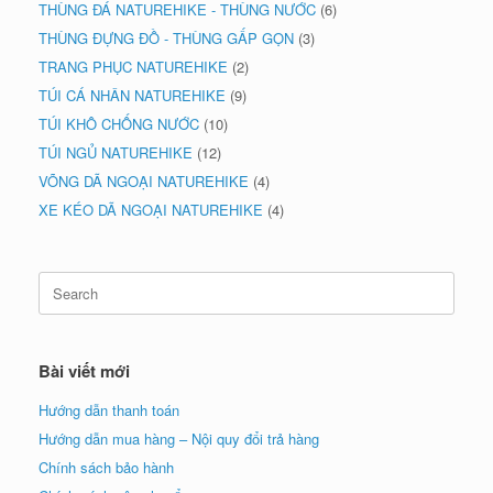
THÙNG ĐÁ NATUREHIKE - THÙNG NƯỚC
(6)
THÙNG ĐỰNG ĐỒ - THÙNG GẤP GỌN
(3)
TRANG PHỤC NATUREHIKE
(2)
TÚI CÁ NHÂN NATUREHIKE
(9)
TÚI KHÔ CHỐNG NƯỚC
(10)
TÚI NGỦ NATUREHIKE
(12)
VÕNG DÃ NGOẠI NATUREHIKE
(4)
XE KÉO DÃ NGOẠI NATUREHIKE
(4)
Search
for:
Bài viết mới
Hướng dẫn thanh toán
Hướng dẫn mua hàng – Nội quy đổi trả hàng
Chính sách bảo hành