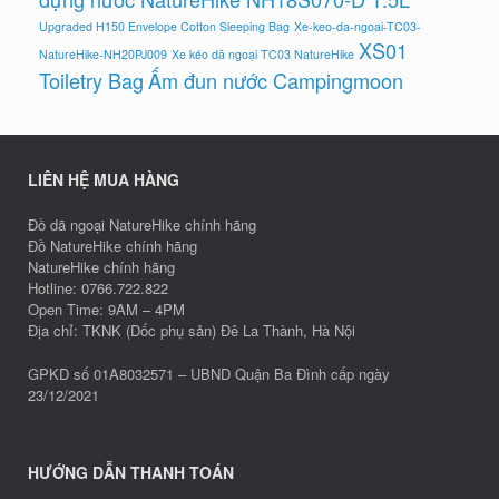
Upgraded H150 Envelope Cotton Sleeping Bag
Xe-keo-da-ngoai-TC03-
XS01
NatureHike-NH20PJ009
Xe kéo dã ngoại TC03 NatureHike
Toiletry Bag
Ấm đun nước Campingmoon
LIÊN HỆ MUA HÀNG
Đồ dã ngoại NatureHike chính hãng
Đồ NatureHike chính hãng
NatureHike chính hãng
Hotline: 0766.722.822
Open Time: 9AM – 4PM
Địa chỉ: TKNK (Dốc phụ sản) Đê La Thành, Hà Nội
GPKD số 01A8032571 – UBND Quận Ba Đình cấp ngày
23/12/2021
HƯỚNG DẪN THANH TOÁN