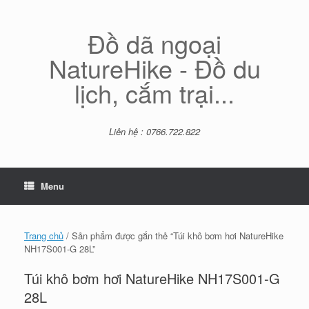
Skip
to
content
Đồ dã ngoại
NatureHike - Đồ du
lịch, cắm trại...
Liên hệ : 0766.722.822
Menu
Trang chủ
/ Sản phẩm được gắn thẻ “Túi khô bơm hơi NatureHike
NH17S001-G 28L”
Túi khô bơm hơi NatureHike NH17S001-G
28L