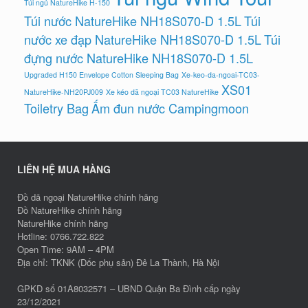
Túi ngủ NatureHike H-150
Túi nước NatureHike NH18S070-D 1.5L
Túi
nước xe đạp NatureHike NH18S070-D 1.5L
Túi
đựng nước NatureHike NH18S070-D 1.5L
Upgraded H150 Envelope Cotton Sleeping Bag
Xe-keo-da-ngoai-TC03-
XS01
NatureHike-NH20PJ009
Xe kéo dã ngoại TC03 NatureHike
Toiletry Bag
Ấm đun nước Campingmoon
LIÊN HỆ MUA HÀNG
Đồ dã ngoại NatureHike chính hãng
Đồ NatureHike chính hãng
NatureHike chính hãng
Hotline: 0766.722.822
Open Time: 9AM – 4PM
Địa chỉ: TKNK (Dốc phụ sản) Đê La Thành, Hà Nội
GPKD số 01A8032571 – UBND Quận Ba Đình cấp ngày
23/12/2021