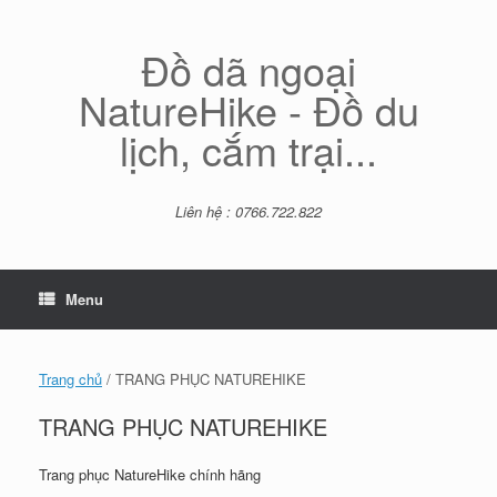
Skip
to
content
Đồ dã ngoại
NatureHike - Đồ du
lịch, cắm trại...
Liên hệ : 0766.722.822
Menu
Trang chủ
/ TRANG PHỤC NATUREHIKE
TRANG PHỤC NATUREHIKE
Trang phục NatureHike chính hãng