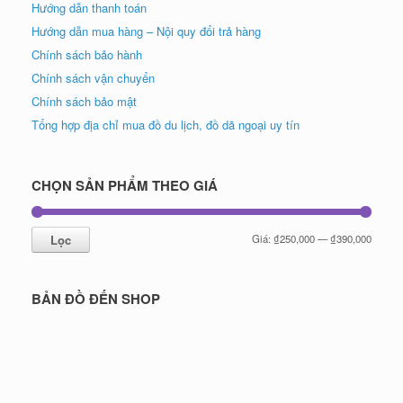
Hướng dẫn thanh toán
Hướng dẫn mua hàng – Nội quy đổi trả hàng
Chính sách bảo hành
Chính sách vận chuyển
Chính sách bảo mật
Tổng hợp địa chỉ mua đồ du lịch, đồ dã ngoại uy tín
CHỌN SẢN PHẨM THEO GIÁ
Giá
Giá
Lọc
Giá:
₫250,000
—
₫390,000
tối
tối
thiểu
đa
BẢN ĐỒ ĐẾN SHOP