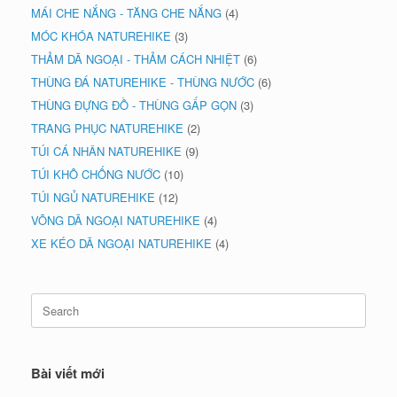
MÁI CHE NẮNG - TĂNG CHE NẮNG
(4)
MÓC KHÓA NATUREHIKE
(3)
THẢM DÃ NGOẠI - THẢM CÁCH NHIỆT
(6)
THÙNG ĐÁ NATUREHIKE - THÙNG NƯỚC
(6)
THÙNG ĐỰNG ĐỒ - THÙNG GẤP GỌN
(3)
TRANG PHỤC NATUREHIKE
(2)
TÚI CÁ NHÂN NATUREHIKE
(9)
TÚI KHÔ CHỐNG NƯỚC
(10)
TÚI NGỦ NATUREHIKE
(12)
VÕNG DÃ NGOẠI NATUREHIKE
(4)
XE KÉO DÃ NGOẠI NATUREHIKE
(4)
Search
for:
Bài viết mới