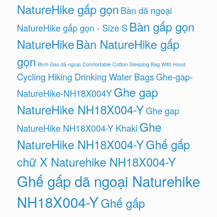
NatureHike gấp gọn
Bàn dã ngoại
Bàn gấp gọn
NatureHike gấp gọn - Size S
NatureHike
Bàn NatureHike gấp
gọn
Bình Gas dã ngoại
Comfortable Cotton Sleeping Bag With Hood
Cycling Hiking Drinking Water Bags
Ghe-gap-
Ghe gap
NatureHike-NH18X004Y
NatureHike NH18X004-Y
Ghe gap
Ghe
NatureHike NH18X004-Y Khaki
NatureHike NH18X004-Y
Ghế gấp
chữ X Naturehike NH18X004-Y
Ghế gấp dã ngoại Naturehike
NH18X004-Y
Ghế gấp