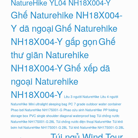
NatureHike YL04 NH18X004-Y
Ghế Naturehike NH18X004-
Y dã ngoại
Ghế Naturehike
NH18X004-Y gấp gọn
Ghế
thư giãn Naturehike
NH18X004-Y
Ghế xếp dã
ngoại Naturehike
NH18X004-Y
Lều 3 người NatureHike
Lều 4 người
NatureHike
Mini ultralight sleeping bag
PC 7 grade outdoor water container
Phao bơi NatureHike NH17S001-G
Phao cứu sinh NatureHike
PP folding
storage box
PVC single shoulder diagonal waterproof bag
Túi chống nước
NatureHike NH17S001-G 28L
Túi chống nước điện thoại NatureHike
Túi khô
bơm hơi NatureHike NH17S001-G 28L
Túi khô NatureHike NH17S001-G 28L
Túi ngủ Wind Tour