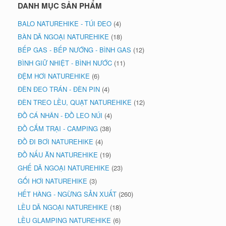
DANH MỤC SẢN PHẨM
BALO NATUREHIKE - TÚI ĐEO
(4)
BÀN DÃ NGOẠI NATUREHIKE
(18)
BẾP GAS - BẾP NƯỚNG - BÌNH GAS
(12)
BÌNH GIỮ NHIỆT - BÌNH NƯỚC
(11)
ĐỆM HƠI NATUREHIKE
(6)
ĐÈN ĐEO TRÁN - ĐÈN PIN
(4)
ĐÈN TREO LỀU, QUẠT NATUREHIKE
(12)
ĐỒ CÁ NHÂN - ĐỒ LEO NÚI
(4)
ĐỒ CẮM TRẠI - CAMPING
(38)
ĐỒ ĐI BƠI NATUREHIKE
(4)
ĐỒ NẤU ĂN NATUREHIKE
(19)
GHẾ DÃ NGOẠI NATUREHIKE
(23)
GỐI HƠI NATUREHIKE
(3)
HẾT HÀNG - NGỪNG SẢN XUẤT
(260)
LỀU DÃ NGOẠI NATUREHIKE
(18)
LỀU GLAMPING NATUREHIKE
(6)