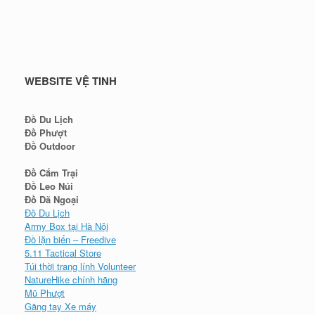
WEBSITE VỆ TINH
Đồ Du Lịch
Đồ Phượt
Đồ Outdoor
Đồ Cắm Trại
Đồ Leo Núi
Đồ Dã Ngoại
Đồ Du Lịch
Army Box tại Hà Nội
Đồ lặn biển – Freedive
5.11 Tactical Store
Túi thời trang lính Volunteer
NatureHike chính hãng
Mũ Phượt
Găng tay Xe máy