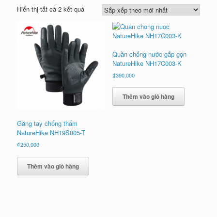
Đã
Hiển thị tất cả 2 kết quả
sắp
xếp
theo
mới
Quần chống nước gấp gọn
nhất
NatureHike NH17C003-K
₫
390,000
Thêm vào giỏ hàng
Găng tay chống thấm
NatureHike NH19S005-T
₫
250,000
Thêm vào giỏ hàng