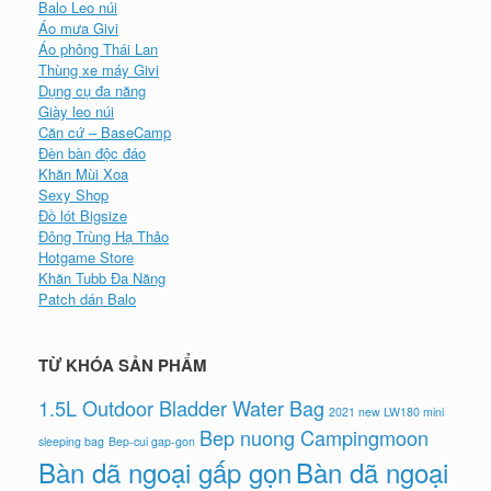
Balo Leo núi
Áo mưa Givi
Áo phông Thái Lan
Thùng xe máy Givi
Dụng cụ đa năng
Giày leo núi
Căn cứ – BaseCamp
Đèn bàn độc đáo
Khăn Mùi Xoa
Sexy Shop
Đồ lót Bigsize
Đông Trùng Hạ Thảo
Hotgame Store
Khăn Tubb Đa Năng
Patch dán Balo
TỪ KHÓA SẢN PHẨM
1.5L Outdoor Bladder Water Bag
2021 new LW180 mini
Bep nuong Campingmoon
sleeping bag
Bep-cui gap-gon
Bàn dã ngoại gấp gọn
Bàn dã ngoại