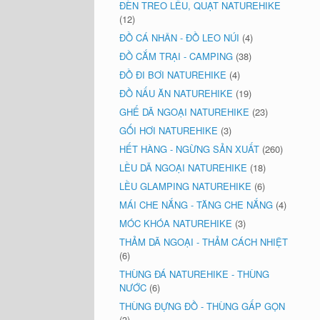
ĐÈN TREO LỀU, QUẠT NATUREHIKE
(12)
ĐỒ CÁ NHÂN - ĐỒ LEO NÚI
(4)
ĐỒ CẮM TRẠI - CAMPING
(38)
ĐỒ ĐI BƠI NATUREHIKE
(4)
ĐỒ NẤU ĂN NATUREHIKE
(19)
GHẾ DÃ NGOẠI NATUREHIKE
(23)
GỐI HƠI NATUREHIKE
(3)
HẾT HÀNG - NGỪNG SẢN XUẤT
(260)
LỀU DÃ NGOẠI NATUREHIKE
(18)
LỀU GLAMPING NATUREHIKE
(6)
MÁI CHE NẮNG - TĂNG CHE NẮNG
(4)
MÓC KHÓA NATUREHIKE
(3)
THẢM DÃ NGOẠI - THẢM CÁCH NHIỆT
(6)
THÙNG ĐÁ NATUREHIKE - THÙNG
NƯỚC
(6)
THÙNG ĐỰNG ĐỒ - THÙNG GẤP GỌN
(3)