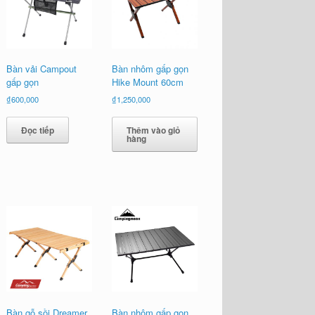
Bàn vải Campout
Bàn nhôm gấp gọn
gấp gọn
Hike Mount 60cm
₫
600,000
₫
1,250,000
Đọc tiếp
Thêm vào giỏ
hàng
0,000.
Bàn gỗ sồi Dreamer
Bàn nhôm gấp gọn