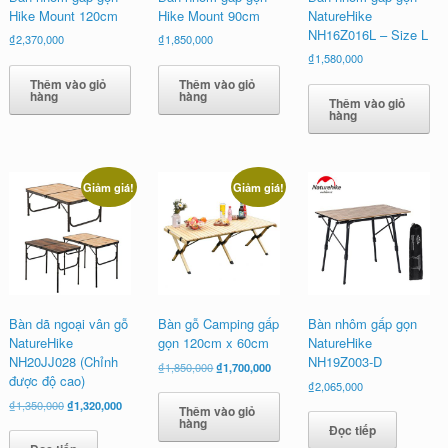
Hike Mount 120cm
Hike Mount 90cm
NatureHike
NH16Z016L – Size L
₫
2,370,000
₫
1,850,000
₫
1,580,000
Thêm vào giỏ
Thêm vào giỏ
hàng
hàng
Thêm vào giỏ
hàng
Giảm giá!
Giảm giá!
Bàn dã ngoại vân gỗ
Bàn gỗ Camping gấp
Bàn nhôm gấp gọn
NatureHike
gọn 120cm x 60cm
NatureHike
NH20JJ028 (Chỉnh
NH19Z003-D
Giá
Giá
₫
1,850,000
₫
1,700,000
được độ cao)
gốc
hiện
₫
2,065,000
là:
tại
Giá
Giá
₫
1,350,000
₫
1,320,000
Thêm vào giỏ
₫1,850,000.
là:
gốc
hiện
hàng
Đọc tiếp
₫1,700,000.
là:
tại