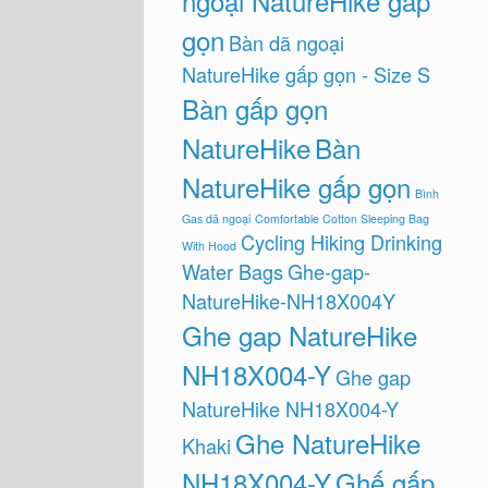
ngoại NatureHike gấp
gọn
Bàn dã ngoại
NatureHike gấp gọn - Size S
Bàn gấp gọn
NatureHike
Bàn
NatureHike gấp gọn
Bình
Gas dã ngoại
Comfortable Cotton Sleeping Bag
Cycling Hiking Drinking
With Hood
Water Bags
Ghe-gap-
NatureHike-NH18X004Y
Ghe gap NatureHike
NH18X004-Y
Ghe gap
NatureHike NH18X004-Y
Ghe NatureHike
Khaki
NH18X004-Y
Ghế gấp