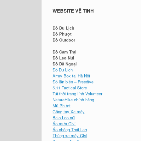
WEBSITE VỆ TINH
Đồ Du Lịch
Đồ Phượt
Đồ Outdoor
Đồ Cắm Trại
Đồ Leo Núi
Đồ Dã Ngoại
Đồ Du Lịch
Army Box tại Hà Nội
Đồ lặn biển – Freedive
5.11 Tactical Store
Túi thời trang lính Volunteer
NatureHike chính hãng
Mũ Phượt
Găng tay Xe máy
Balo Leo núi
Áo mưa Givi
Áo phông Thái Lan
Thùng xe máy Givi