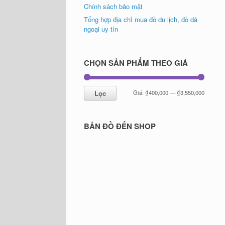
Chính sách bảo mật
Tổng hợp địa chỉ mua đồ du lịch, đồ dã
ngoại uy tín
CHỌN SẢN PHẨM THEO GIÁ
Giá
Giá
Lọc
Giá:
₫400,000
—
₫3,550,000
tối
tối
thiểu
đa
BẢN ĐỒ ĐẾN SHOP