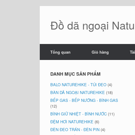
Skip
to
content
Đồ dã ngoại Natur
Tổng quan
Giỏ hàng
Tà
DANH MỤC SẢN PHẨM
BALO NATUREHIKE - TÚI ĐEO
(4)
BÀN DÃ NGOẠI NATUREHIKE
(18)
BẾP GAS - BẾP NƯỚNG - BÌNH GAS
(12)
BÌNH GIỮ NHIỆT - BÌNH NƯỚC
(11)
ĐỆM HƠI NATUREHIKE
(6)
ĐÈN ĐEO TRÁN - ĐÈN PIN
(4)