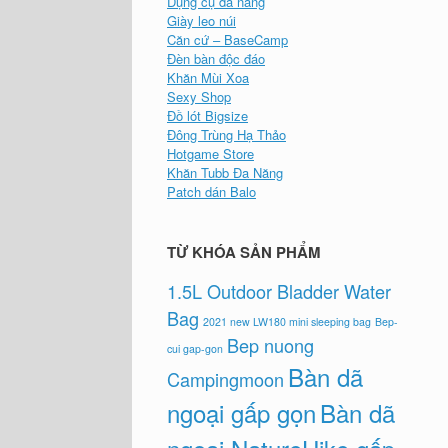
Dụng cụ đa năng
Giày leo núi
Căn cứ – BaseCamp
Đèn bàn độc đáo
Khăn Mùi Xoa
Sexy Shop
Đồ lót Bigsize
Đông Trùng Hạ Thảo
Hotgame Store
Khăn Tubb Đa Năng
Patch dán Balo
TỪ KHÓA SẢN PHẨM
1.5L Outdoor Bladder Water
Bag
2021 new LW180 mini sleeping bag
Bep-
Bep nuong
cui gap-gon
Bàn dã
Campingmoon
ngoại gấp gọn
Bàn dã