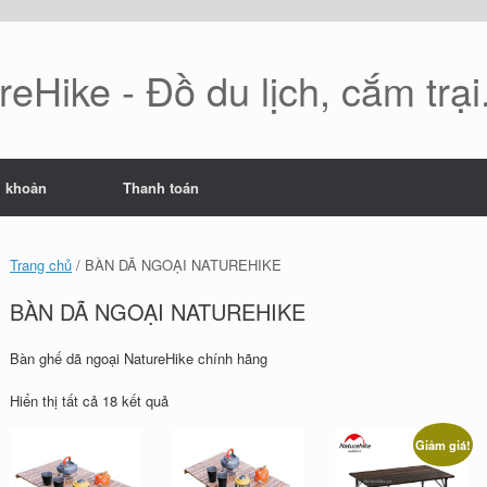
eHike - Đồ du lịch, cắm trại.
i khoản
Thanh toán
Trang chủ
/ BÀN DÃ NGOẠI NATUREHIKE
BÀN DÃ NGOẠI NATUREHIKE
Bàn ghế dã ngoại NatureHike chính hãng
Đã
Hiển thị tất cả 18 kết quả
sắp
xếp
Giảm giá!
theo
mới