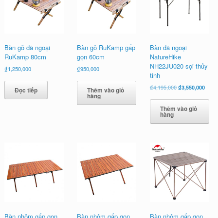
nhất
Bàn gỗ dã ngoại
Bàn gỗ RuKamp gấp
Bàn dã ngoại
RuKamp 80cm
gọn 60cm
NatureHike
NH22JU020 sợi thủy
₫
1,250,000
₫
950,000
tinh
Giá
Giá
₫
4,195,000
₫
3,550,000
Đọc tiếp
Thêm vào giỏ
gốc
hiện
hàng
là:
tại
Thêm vào giỏ
₫4,195,000.
là:
hàng
₫3,55
Bàn nhôm gấp gọn
Bàn nhôm gấp gọn
Bàn nhôm gấp gọn