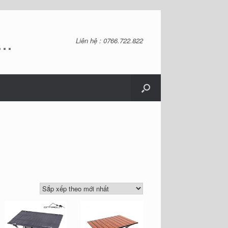
..
Liên hệ : 0766.722.822