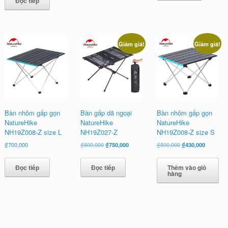
Đọc tiếp
₫1,350,000.
là:
₫1,320,000.
Giảm giá!
Giảm giá!
Bàn nhôm gấp gọn
Bàn gấp dã ngoại
Bàn nhôm gấp gọn
NatureHike
NatureHike
NatureHike
NH19Z008-Z size L
NH19Z027-Z
NH19Z008-Z size S
Giá
Giá
Giá
Giá
₫
700,000
₫
800,000
₫
750,000
₫
500,000
₫
430,000
gốc
hiện
gốc
hiện
là:
tại
là:
tại
Đọc tiếp
Đọc tiếp
Thêm vào giỏ
₫800,000.
là:
₫500,000.
là:
hàng
₫750,000.
₫430,000