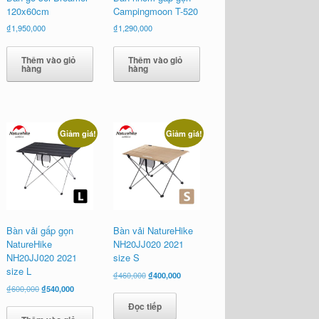
120x60cm
Campingmoon T-520
₫
1,950,000
₫
1,290,000
Thêm vào giỏ
Thêm vào giỏ
hàng
hàng
Giảm giá!
Giảm giá!
Bàn vải gấp gọn
Bàn vải NatureHike
NatureHike
NH20JJ020 2021
NH20JJ020 2021
size S
size L
Giá
Giá
₫
460,000
₫
400,000
gốc
hiện
Giá
Giá
₫
600,000
₫
540,000
là:
tại
gốc
hiện
Đọc tiếp
₫460,000.
là:
là:
tại