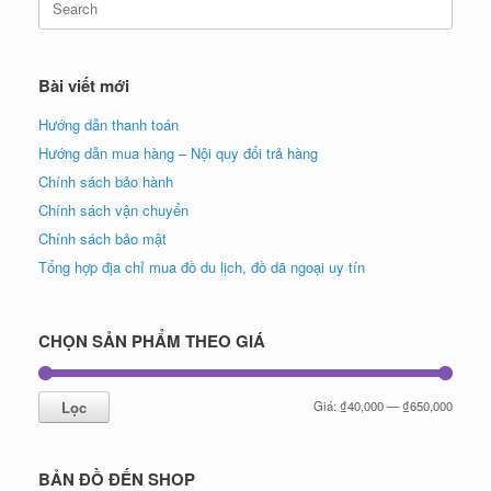
for:
Bài viết mới
Hướng dẫn thanh toán
Hướng dẫn mua hàng – Nội quy đổi trả hàng
Chính sách bảo hành
Chính sách vận chuyển
Chính sách bảo mật
Tổng hợp địa chỉ mua đồ du lịch, đồ dã ngoại uy tín
CHỌN SẢN PHẨM THEO GIÁ
Giá
Giá
Lọc
Giá:
₫40,000
—
₫650,000
tối
tối
thiểu
đa
BẢN ĐỒ ĐẾN SHOP