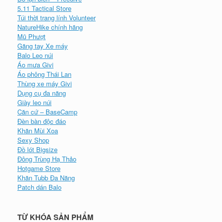
5.11 Tactical Store
Túi thời trang lính Volunteer
NatureHike chính hãng
Mũ Phượt
Găng tay Xe máy
Balo Leo núi
Áo mưa Givi
Áo phông Thái Lan
Thùng xe máy Givi
Dụng cụ đa năng
Giày leo núi
Căn cứ – BaseCamp
Đèn bàn độc đáo
Khăn Mùi Xoa
Sexy Shop
Đồ lót Bigsize
Đông Trùng Hạ Thảo
Hotgame Store
Khăn Tubb Đa Năng
Patch dán Balo
TỪ KHÓA SẢN PHẨM