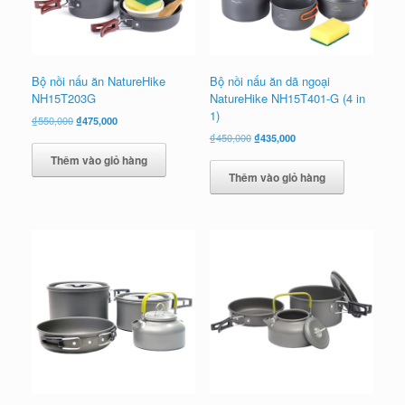
Bộ nồi nấu ăn NatureHike
Bộ nồi nấu ăn dã ngoại
NH15T203G
NatureHike NH15T401-G (4 in
1)
Giá
Giá
₫
550,000
₫
475,000
gốc
hiện
Giá
Giá
₫
450,000
₫
435,000
là:
tại
gốc
hiện
Thêm vào giỏ hàng
₫550,000.
là:
là:
tại
Thêm vào giỏ hàng
₫475,000.
₫450,000.
là:
₫435,000.