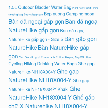
1.5L Outdoor Bladder Water Bag
2021 new LW180 mini
Bep nuong Campingmoon
sleeping bag
Bep-cui gap-gon
Bàn dã ngoại gấp gọn
Bàn dã ngoại
NatureHike gấp gọn
Bàn dã ngoại
Bàn gấp gọn
NatureHike gấp gọn - Size S
NatureHike
Bàn NatureHike gấp
gọn
Bình Gas dã ngoại
Comfortable Cotton Sleeping Bag With Hood
Cycling Hiking Drinking Water Bags
Ghe-gap-
Ghe gap
NatureHike-NH18X004Y
NatureHike NH18X004-Y
Ghe gap
Ghe
NatureHike NH18X004-Y Khaki
NatureHike NH18X004-Y
Ghế gấp
chữ X Naturehike NH18X004-Y