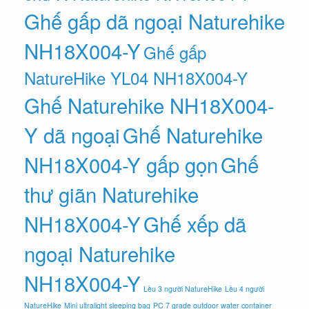
Ghế gấp dã ngoại Naturehike
NH18X004-Y
Ghế gấp
NatureHike YL04 NH18X004-Y
Ghế Naturehike NH18X004-
Y dã ngoại
Ghế Naturehike
NH18X004-Y gấp gọn
Ghế
thư giãn Naturehike
NH18X004-Y
Ghế xếp dã
ngoại Naturehike
NH18X004-Y
Lều 3 người NatureHike
Lều 4 người
NatureHike
Mini ultralight sleeping bag
PC 7 grade outdoor water container