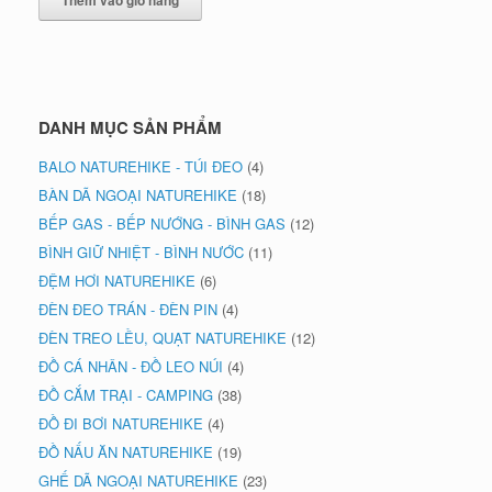
DANH MỤC SẢN PHẨM
BALO NATUREHIKE - TÚI ĐEO
(4)
BÀN DÃ NGOẠI NATUREHIKE
(18)
BẾP GAS - BẾP NƯỚNG - BÌNH GAS
(12)
BÌNH GIỮ NHIỆT - BÌNH NƯỚC
(11)
ĐỆM HƠI NATUREHIKE
(6)
ĐÈN ĐEO TRÁN - ĐÈN PIN
(4)
ĐÈN TREO LỀU, QUẠT NATUREHIKE
(12)
ĐỒ CÁ NHÂN - ĐỒ LEO NÚI
(4)
ĐỒ CẮM TRẠI - CAMPING
(38)
ĐỒ ĐI BƠI NATUREHIKE
(4)
ĐỒ NẤU ĂN NATUREHIKE
(19)
GHẾ DÃ NGOẠI NATUREHIKE
(23)