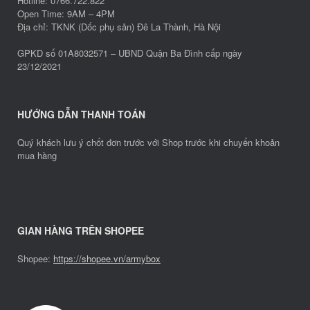
Hotline: 0766.722.822
Open Time: 9AM – 4PM
Địa chỉ: TKNK (Dốc phụ sản) Đê La Thành, Hà Nội
GPKD số 01A8032571 – UBND Quận Ba Đình cấp ngày
23/12/2021
HƯỚNG DẪN THANH TOÁN
Quý khách lưu ý chốt đơn trước với Shop trước khi chuyển khoản
mua hàng
GIAN HÀNG TRÊN SHOPEE
Shopee:
https://shopee.vn/armybox