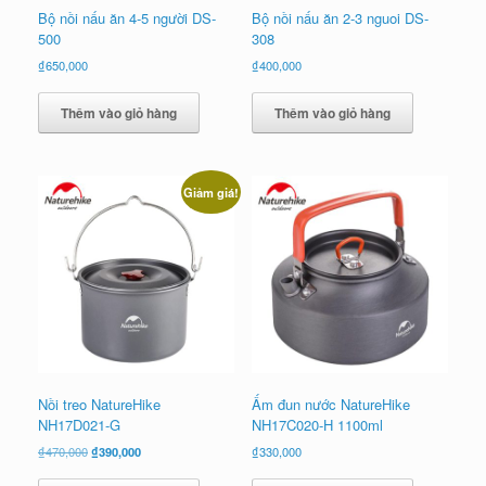
Bộ nồi nấu ăn 4-5 người DS-
Bộ nồi nấu ăn 2-3 nguoi DS-
500
308
₫
650,000
₫
400,000
Thêm vào giỏ hàng
Thêm vào giỏ hàng
Giảm giá!
Nồi treo NatureHike
Ấm đun nước NatureHike
NH17D021-G
NH17C020-H 1100ml
Giá
Giá
₫
470,000
₫
390,000
₫
330,000
gốc
hiện
là:
tại