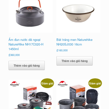
Ấm đun nước dã ngoại
Bát tráng men Naturehike
NatureHike NH17C020-H
NH20SJ030 16cm
1450ml
₫
160,000
₫
360,000
Thêm vào giỏ hàng
Thêm vào giỏ hàng
Giảm giá!
Giảm giá!