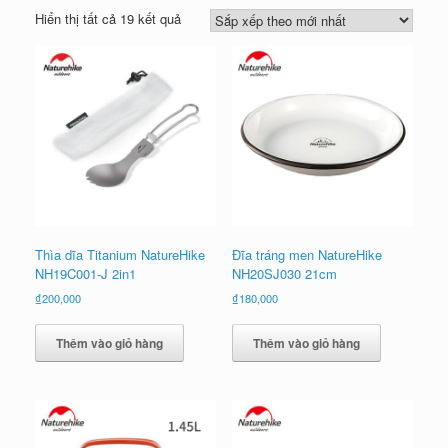
Đã
Hiển thị tất cả 19 kết quả
sắp
xếp
theo
mới
nhất
Thìa dĩa Titanium NatureHike
Đĩa tráng men NatureHike
NH19C001-J 2in1
NH20SJ030 21cm
₫
200,000
₫
180,000
Thêm vào giỏ hàng
Thêm vào giỏ hàng