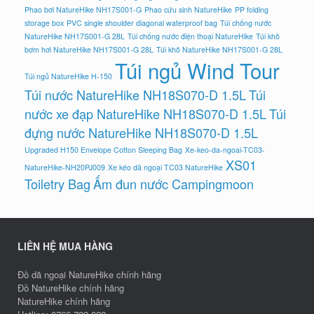
Phao bơi NatureHike NH17S001-G
Phao cứu sinh NatureHike
PP folding
storage box
PVC single shoulder diagonal waterproof bag
Túi chống nước
NatureHike NH17S001-G 28L
Túi chống nước điện thoại NatureHike
Túi khô
bơm hơi NatureHike NH17S001-G 28L
Túi khô NatureHike NH17S001-G 28L
Túi ngủ Wind Tour
Túi ngủ NatureHike H-150
Túi nước NatureHike NH18S070-D 1.5L
Túi
nước xe đạp NatureHike NH18S070-D 1.5L
Túi
đựng nước NatureHike NH18S070-D 1.5L
Upgraded H150 Envelope Cotton Sleeping Bag
Xe-keo-da-ngoai-TC03-
XS01
NatureHike-NH20PJ009
Xe kéo dã ngoại TC03 NatureHike
Toiletry Bag
Ấm đun nước Campingmoon
LIÊN HỆ MUA HÀNG
Đồ dã ngoại NatureHike chính hãng
Đồ NatureHike chính hãng
NatureHike chính hãng