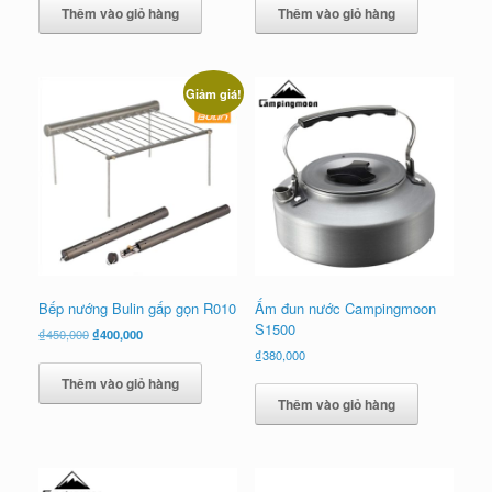
Thêm vào giỏ hàng
Thêm vào giỏ hàng
₫470,000.
là:
₫390,000.
Giảm giá!
Bếp nướng Bulin gấp gọn R010
Ấm đun nước Campingmoon
S1500
Giá
Giá
₫
450,000
₫
400,000
gốc
hiện
₫
380,000
là:
tại
Thêm vào giỏ hàng
₫450,000.
là:
Thêm vào giỏ hàng
₫400,000.