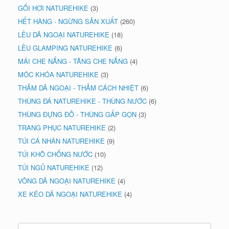
GỐI HƠI NATUREHIKE
(3)
HẾT HÀNG - NGỪNG SẢN XUẤT
(260)
LỀU DÃ NGOẠI NATUREHIKE
(18)
LỀU GLAMPING NATUREHIKE
(6)
MÁI CHE NẮNG - TĂNG CHE NẮNG
(4)
MÓC KHÓA NATUREHIKE
(3)
THẢM DÃ NGOẠI - THẢM CÁCH NHIỆT
(6)
THÙNG ĐÁ NATUREHIKE - THÙNG NƯỚC
(6)
THÙNG ĐỰNG ĐỒ - THÙNG GẤP GỌN
(3)
TRANG PHỤC NATUREHIKE
(2)
TÚI CÁ NHÂN NATUREHIKE
(9)
TÚI KHÔ CHỐNG NƯỚC
(10)
TÚI NGỦ NATUREHIKE
(12)
VÕNG DÃ NGOẠI NATUREHIKE
(4)
XE KÉO DÃ NGOẠI NATUREHIKE
(4)
Search