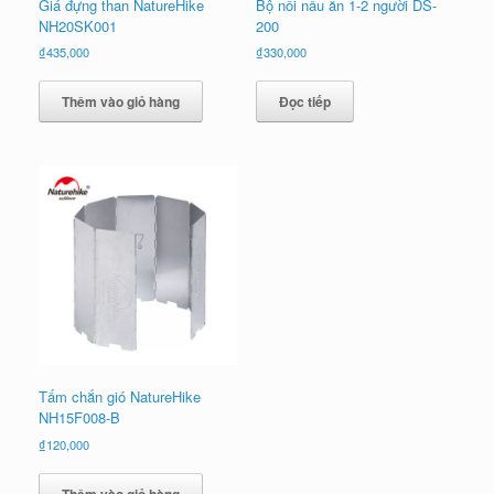
Giá đựng than NatureHike
Bộ nồi nấu ăn 1-2 người DS-
NH20SK001
200
₫
435,000
₫
330,000
Thêm vào giỏ hàng
Đọc tiếp
Tấm chắn gió NatureHike
NH15F008-B
₫
120,000
Thêm vào giỏ hàng