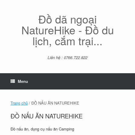
Skip
to
content
Đồ dã ngoại
NatureHike - Đồ du
lịch, cắm trại...
Liên hệ : 0766.722.822
Menu
Trang chủ
/ ĐỒ NẤU ĂN NATUREHIKE
ĐỒ NẤU ĂN NATUREHIKE
Đồ nấu ăn, dụng cụ nấu ăn Camping