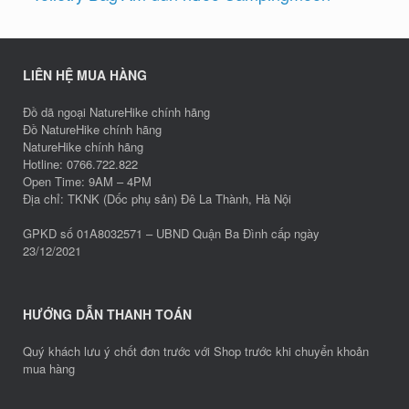
LIÊN HỆ MUA HÀNG
Đồ dã ngoại NatureHike chính hãng
Đồ NatureHike chính hãng
NatureHike chính hãng
Hotline: 0766.722.822
Open Time: 9AM – 4PM
Địa chỉ: TKNK (Dốc phụ sản) Đê La Thành, Hà Nội
GPKD số 01A8032571 – UBND Quận Ba Đình cấp ngày
23/12/2021
HƯỚNG DẪN THANH TOÁN
Quý khách lưu ý chốt đơn trước với Shop trước khi chuyển khoản
mua hàng