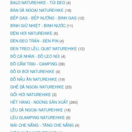
BALO NATUREHIKE - TÚI ĐEO
(4)
BÀN DÃ NGOẠI NATUREHIKE
(18)
BẾP GAS - BẾP NƯỚNG - BÌNH GAS
(12)
BÌNH GIỮ NHIỆT - BÌNH NƯỚC
(11)
ĐỆM HƠI NATUREHIKE
(6)
ĐÈN ĐEO TRÁN - ĐÈN PIN
(4)
ĐÈN TREO LỀU, QUẠT NATUREHIKE
(12)
ĐỒ CÁ NHÂN - ĐỒ LEO NÚI
(4)
ĐỒ CẮM TRẠI - CAMPING
(38)
ĐỒ ĐI BƠI NATUREHIKE
(4)
ĐỒ NẤU ĂN NATUREHIKE
(19)
GHẾ DÃ NGOẠI NATUREHIKE
(23)
GỐI HƠI NATUREHIKE
(3)
HẾT HÀNG - NGỪNG SẢN XUẤT
(260)
LỀU DÃ NGOẠI NATUREHIKE
(18)
LỀU GLAMPING NATUREHIKE
(6)
MÁI CHE NẮNG - TĂNG CHE NẮNG
(4)