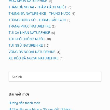
MÓC KHÓA NATUREHIKE
(3)
THẢM DÃ NGOẠI - THẢM CÁCH NHIỆT
(6)
THÙNG ĐÁ NATUREHIKE - THÙNG NƯỚC
(6)
THÙNG ĐỰNG ĐỒ - THÙNG GẤP GỌN
(3)
TRANG PHỤC NATUREHIKE
(2)
TÚI CÁ NHÂN NATUREHIKE
(9)
TÚI KHÔ CHỐNG NƯỚC
(10)
TÚI NGỦ NATUREHIKE
(12)
VÕNG DÃ NGOẠI NATUREHIKE
(4)
XE KÉO DÃ NGOẠI NATUREHIKE
(4)
Search
for:
Bài viết mới
Hướng dẫn thanh toán
Hướng dẫn mua hàng – Nội quy đổi trả hàng