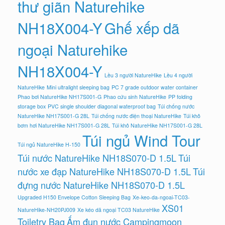
thư giãn Naturehike
NH18X004-Y
Ghế xếp dã
ngoại Naturehike
NH18X004-Y
Lều 3 người NatureHike
Lều 4 người
NatureHike
Mini ultralight sleeping bag
PC 7 grade outdoor water container
Phao bơi NatureHike NH17S001-G
Phao cứu sinh NatureHike
PP folding
storage box
PVC single shoulder diagonal waterproof bag
Túi chống nước
NatureHike NH17S001-G 28L
Túi chống nước điện thoại NatureHike
Túi khô
bơm hơi NatureHike NH17S001-G 28L
Túi khô NatureHike NH17S001-G 28L
Túi ngủ Wind Tour
Túi ngủ NatureHike H-150
Túi nước NatureHike NH18S070-D 1.5L
Túi
nước xe đạp NatureHike NH18S070-D 1.5L
Túi
đựng nước NatureHike NH18S070-D 1.5L
Upgraded H150 Envelope Cotton Sleeping Bag
Xe-keo-da-ngoai-TC03-
XS01
NatureHike-NH20PJ009
Xe kéo dã ngoại TC03 NatureHike
Toiletry Bag
Ấm đun nước Campingmoon