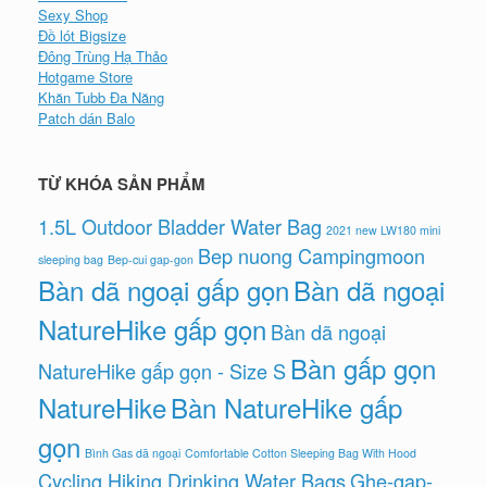
Sexy Shop
Đồ lót Bigsize
Đông Trùng Hạ Thảo
Hotgame Store
Khăn Tubb Đa Năng
Patch dán Balo
TỪ KHÓA SẢN PHẨM
1.5L Outdoor Bladder Water Bag
2021 new LW180 mini
Bep nuong Campingmoon
sleeping bag
Bep-cui gap-gon
Bàn dã ngoại gấp gọn
Bàn dã ngoại
NatureHike gấp gọn
Bàn dã ngoại
Bàn gấp gọn
NatureHike gấp gọn - Size S
NatureHike
Bàn NatureHike gấp
gọn
Bình Gas dã ngoại
Comfortable Cotton Sleeping Bag With Hood
Cycling Hiking Drinking Water Bags
Ghe-gap-