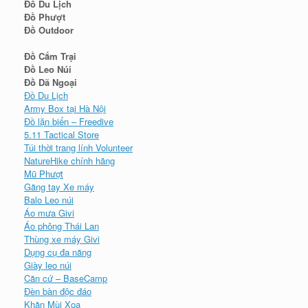
Đồ Du Lịch
Đồ Phượt
Đồ Outdoor
Đồ Cắm Trại
Đồ Leo Núi
Đồ Dã Ngoại
Đồ Du Lịch
Army Box tại Hà Nội
Đồ lặn biển – Freedive
5.11 Tactical Store
Túi thời trang lính Volunteer
NatureHike chính hãng
Mũ Phượt
Găng tay Xe máy
Balo Leo núi
Áo mưa Givi
Áo phông Thái Lan
Thùng xe máy Givi
Dụng cụ đa năng
Giày leo núi
Căn cứ – BaseCamp
Đèn bàn độc đáo
Khăn Mùi Xoa