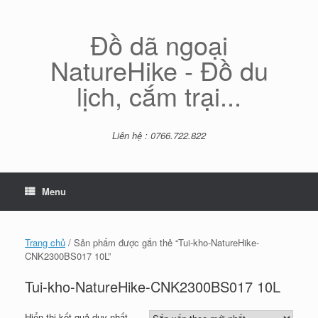
Skip
to
content
Đồ dã ngoại
NatureHike - Đồ du
lịch, cắm trại...
Liên hệ : 0766.722.822
Menu
Trang chủ
/ Sản phẩm được gắn thẻ “Tui-kho-NatureHike-
CNK2300BS017 10L”
Tui-kho-NatureHike-CNK2300BS017 10L
Hiển thị kết quả duy nhất