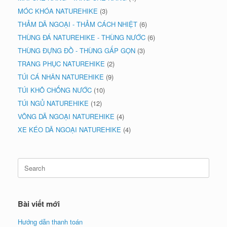
MÓC KHÓA NATUREHIKE
(3)
THẢM DÃ NGOẠI - THẢM CÁCH NHIỆT
(6)
THÙNG ĐÁ NATUREHIKE - THÙNG NƯỚC
(6)
THÙNG ĐỰNG ĐỒ - THÙNG GẤP GỌN
(3)
TRANG PHỤC NATUREHIKE
(2)
TÚI CÁ NHÂN NATUREHIKE
(9)
TÚI KHÔ CHỐNG NƯỚC
(10)
TÚI NGỦ NATUREHIKE
(12)
VÕNG DÃ NGOẠI NATUREHIKE
(4)
XE KÉO DÃ NGOẠI NATUREHIKE
(4)
Search
for:
Bài viết mới
Hướng dẫn thanh toán