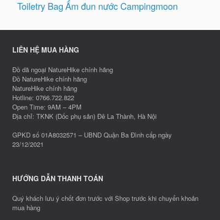
Toiletry Bag
Ấm đun nước Campingmoon
LIÊN HỆ MUA HÀNG
Đồ dã ngoại NatureHike chính hãng
Đồ NatureHike chính hãng
NatureHike chính hãng
Hotline: 0766.722.822
Open Time: 9AM – 4PM
Địa chỉ: TKNK (Dốc phụ sản) Đê La Thành, Hà Nội
GPKD số 01A8032571 – UBND Quận Ba Đình cấp ngày
23/12/2021
HƯỚNG DẪN THANH TOÁN
Quý khách lưu ý chốt đơn trước với Shop trước khi chuyển khoản
mua hàng