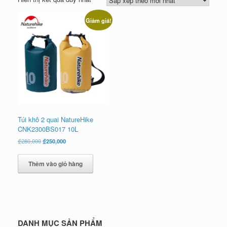
Giảm giá!
Túi khô 2 quai NatureHike
CNK2300BS017 10L
Giá
Giá
₫
280,000
₫
250,000
gốc
hiện
là:
tại
Thêm vào giỏ hàng
₫280,000.
là:
₫250,000.
DANH MỤC SẢN PHẨM