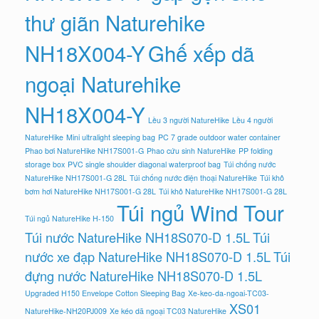
thư giãn Naturehike
NH18X004-Y
Ghế xếp dã
ngoại Naturehike
NH18X004-Y
Lều 3 người NatureHike
Lều 4 người
NatureHike
Mini ultralight sleeping bag
PC 7 grade outdoor water container
Phao bơi NatureHike NH17S001-G
Phao cứu sinh NatureHike
PP folding
storage box
PVC single shoulder diagonal waterproof bag
Túi chống nước
NatureHike NH17S001-G 28L
Túi chống nước điện thoại NatureHike
Túi khô
bơm hơi NatureHike NH17S001-G 28L
Túi khô NatureHike NH17S001-G 28L
Túi ngủ Wind Tour
Túi ngủ NatureHike H-150
Túi nước NatureHike NH18S070-D 1.5L
Túi
nước xe đạp NatureHike NH18S070-D 1.5L
Túi
đựng nước NatureHike NH18S070-D 1.5L
Upgraded H150 Envelope Cotton Sleeping Bag
Xe-keo-da-ngoai-TC03-
XS01
NatureHike-NH20PJ009
Xe kéo dã ngoại TC03 NatureHike