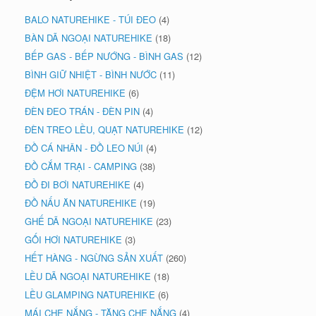
BALO NATUREHIKE - TÚI ĐEO
(4)
BÀN DÃ NGOẠI NATUREHIKE
(18)
BẾP GAS - BẾP NƯỚNG - BÌNH GAS
(12)
BÌNH GIỮ NHIỆT - BÌNH NƯỚC
(11)
ĐỆM HƠI NATUREHIKE
(6)
ĐÈN ĐEO TRÁN - ĐÈN PIN
(4)
ĐÈN TREO LỀU, QUẠT NATUREHIKE
(12)
ĐỒ CÁ NHÂN - ĐỒ LEO NÚI
(4)
ĐỒ CẮM TRẠI - CAMPING
(38)
ĐỒ ĐI BƠI NATUREHIKE
(4)
ĐỒ NẤU ĂN NATUREHIKE
(19)
GHẾ DÃ NGOẠI NATUREHIKE
(23)
GỐI HƠI NATUREHIKE
(3)
HẾT HÀNG - NGỪNG SẢN XUẤT
(260)
LỀU DÃ NGOẠI NATUREHIKE
(18)
LỀU GLAMPING NATUREHIKE
(6)
MÁI CHE NẮNG - TĂNG CHE NẮNG
(4)