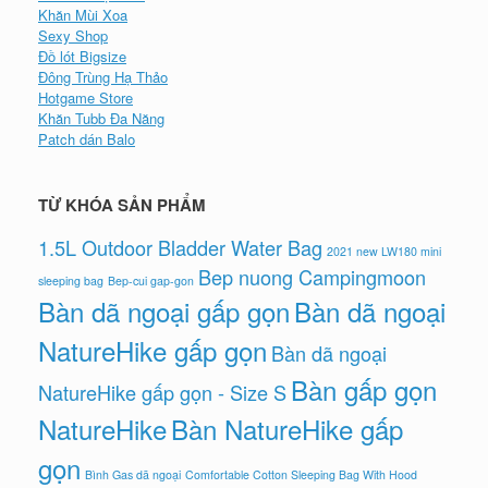
Khăn Mùi Xoa
Sexy Shop
Đồ lót Bigsize
Đông Trùng Hạ Thảo
Hotgame Store
Khăn Tubb Đa Năng
Patch dán Balo
TỪ KHÓA SẢN PHẨM
1.5L Outdoor Bladder Water Bag
2021 new LW180 mini
Bep nuong Campingmoon
sleeping bag
Bep-cui gap-gon
Bàn dã ngoại gấp gọn
Bàn dã ngoại
NatureHike gấp gọn
Bàn dã ngoại
Bàn gấp gọn
NatureHike gấp gọn - Size S
NatureHike
Bàn NatureHike gấp
gọn
Bình Gas dã ngoại
Comfortable Cotton Sleeping Bag With Hood