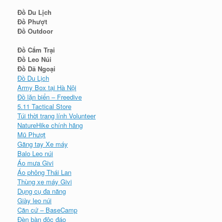
Đồ Du Lịch
Đồ Phượt
Đồ Outdoor
Đồ Cắm Trại
Đồ Leo Núi
Đồ Dã Ngoại
Đồ Du Lịch
Army Box tại Hà Nội
Đồ lặn biển – Freedive
5.11 Tactical Store
Túi thời trang lính Volunteer
NatureHike chính hãng
Mũ Phượt
Găng tay Xe máy
Balo Leo núi
Áo mưa Givi
Áo phông Thái Lan
Thùng xe máy Givi
Dụng cụ đa năng
Giày leo núi
Căn cứ – BaseCamp
Đèn bàn độc đáo