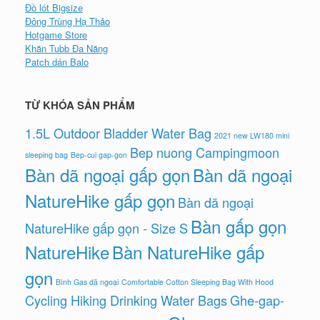
Đồ lót Bigsize
Đông Trùng Hạ Thảo
Hotgame Store
Khăn Tubb Đa Năng
Patch dán Balo
TỪ KHÓA SẢN PHẨM
1.5L Outdoor Bladder Water Bag
2021 new LW180 mini
Bep nuong Campingmoon
sleeping bag
Bep-cui gap-gon
Bàn dã ngoại gấp gọn
Bàn dã ngoại
NatureHike gấp gọn
Bàn dã ngoại
Bàn gấp gọn
NatureHike gấp gọn - Size S
NatureHike
Bàn NatureHike gấp
gọn
Bình Gas dã ngoại
Comfortable Cotton Sleeping Bag With Hood
Cycling Hiking Drinking Water Bags
Ghe-gap-