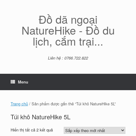
Skip
to
content
Đồ dã ngoại
NatureHike - Đồ du
lịch, cắm trại...
Liên hệ : 0766.722.822
Menu
Trang chủ
/ Sản phẩm được gắn thẻ “Túi khô NatureHike 5L”
Túi khô NatureHike 5L
Đã
Hiển thị tất cả 2 kết quả
sắp