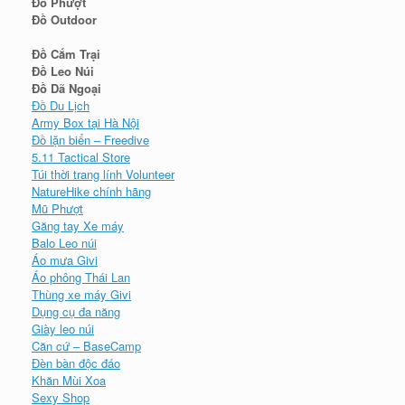
Đồ Phượt
Đồ Outdoor
Đồ Cắm Trại
Đồ Leo Núi
Đồ Dã Ngoại
Đồ Du Lịch
Army Box tại Hà Nội
Đồ lặn biển – Freedive
5.11 Tactical Store
Túi thời trang lính Volunteer
NatureHike chính hãng
Mũ Phượt
Găng tay Xe máy
Balo Leo núi
Áo mưa Givi
Áo phông Thái Lan
Thùng xe máy Givi
Dụng cụ đa năng
Giày leo núi
Căn cứ – BaseCamp
Đèn bàn độc đáo
Khăn Mùi Xoa
Sexy Shop