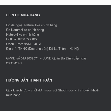
LIÊN HỆ MUA HÀNG
Đồ dã ngoại NatureHike chính hãng
Đồ NatureHike chính hãng
NatureHike chính hãng
Hotline: 0766.722.822
Open Time: 9AM – 4PM
Địa chỉ: TKNK (Dốc phụ sản) Đê La Thành, Hà Nội
GPKD số 01A8032571 – UBND Quận Ba Đình cấp ngày
23/12/2021
HƯỚNG DẪN THANH TOÁN
Quý khách lưu ý chốt đơn trước với Shop trước khi chuyển khoản
mua hàng