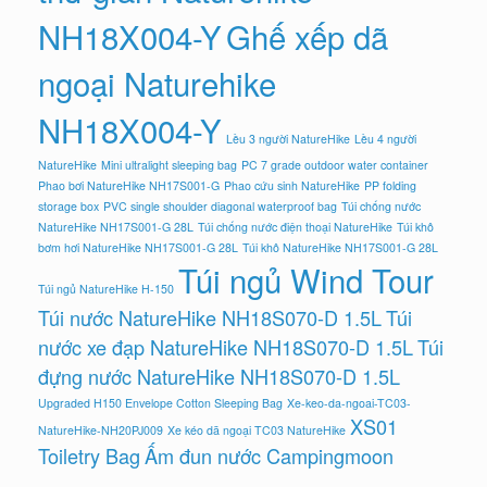
NH18X004-Y
Ghế xếp dã
ngoại Naturehike
NH18X004-Y
Lều 3 người NatureHike
Lều 4 người
NatureHike
Mini ultralight sleeping bag
PC 7 grade outdoor water container
Phao bơi NatureHike NH17S001-G
Phao cứu sinh NatureHike
PP folding
storage box
PVC single shoulder diagonal waterproof bag
Túi chống nước
NatureHike NH17S001-G 28L
Túi chống nước điện thoại NatureHike
Túi khô
bơm hơi NatureHike NH17S001-G 28L
Túi khô NatureHike NH17S001-G 28L
Túi ngủ Wind Tour
Túi ngủ NatureHike H-150
Túi nước NatureHike NH18S070-D 1.5L
Túi
nước xe đạp NatureHike NH18S070-D 1.5L
Túi
đựng nước NatureHike NH18S070-D 1.5L
Upgraded H150 Envelope Cotton Sleeping Bag
Xe-keo-da-ngoai-TC03-
XS01
NatureHike-NH20PJ009
Xe kéo dã ngoại TC03 NatureHike
Toiletry Bag
Ấm đun nước Campingmoon