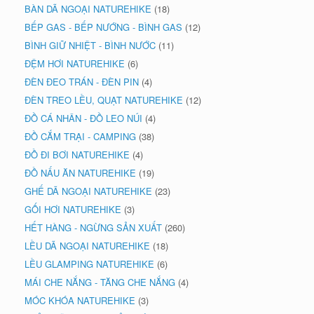
BÀN DÃ NGOẠI NATUREHIKE
(18)
BẾP GAS - BẾP NƯỚNG - BÌNH GAS
(12)
BÌNH GIỮ NHIỆT - BÌNH NƯỚC
(11)
ĐỆM HƠI NATUREHIKE
(6)
ĐÈN ĐEO TRÁN - ĐÈN PIN
(4)
ĐÈN TREO LỀU, QUẠT NATUREHIKE
(12)
ĐỒ CÁ NHÂN - ĐỒ LEO NÚI
(4)
ĐỒ CẮM TRẠI - CAMPING
(38)
ĐỒ ĐI BƠI NATUREHIKE
(4)
ĐỒ NẤU ĂN NATUREHIKE
(19)
GHẾ DÃ NGOẠI NATUREHIKE
(23)
GỐI HƠI NATUREHIKE
(3)
HẾT HÀNG - NGỪNG SẢN XUẤT
(260)
LỀU DÃ NGOẠI NATUREHIKE
(18)
LỀU GLAMPING NATUREHIKE
(6)
MÁI CHE NẮNG - TĂNG CHE NẮNG
(4)
MÓC KHÓA NATUREHIKE
(3)