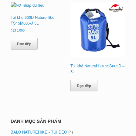
xếp
theo
mới
Túi khô 500D NatureHike
nhất
FS15M005-J 5L
₫
215,000
Đọc tiếp
Túi khô NatureHike 15S005D –
5L
Đọc tiếp
DANH MỤC SẢN PHẨM
BALO NATUREHIKE - TÚI ĐEO
(4)