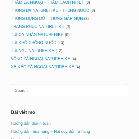
THẢM DÃ NGOẠI - THẢM CÁCH NHIỆT
(6)
THÙNG ĐÁ NATUREHIKE - THÙNG NƯỚC
(6)
THÙNG ĐỰNG ĐỒ - THÙNG GẤP GỌN
(3)
TRANG PHỤC NATUREHIKE
(2)
TÚI CÁ NHÂN NATUREHIKE
(9)
TÚI KHÔ CHỐNG NƯỚC
(10)
TÚI NGỦ NATUREHIKE
(12)
VÕNG DÃ NGOẠI NATUREHIKE
(4)
XE KÉO DÃ NGOẠI NATUREHIKE
(4)
Search
for:
Bài viết mới
Hướng dẫn thanh toán
Hướng dẫn mua hàng – Nội quy đổi trả hàng