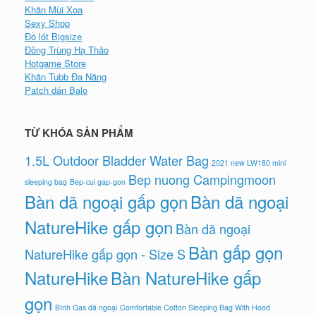
Khăn Mùi Xoa
Sexy Shop
Đồ lót Bigsize
Đông Trùng Hạ Thảo
Hotgame Store
Khăn Tubb Đa Năng
Patch dán Balo
TỪ KHÓA SẢN PHẨM
1.5L Outdoor Bladder Water Bag
2021 new LW180 mini
Bep nuong Campingmoon
sleeping bag
Bep-cui gap-gon
Bàn dã ngoại gấp gọn
Bàn dã ngoại
NatureHike gấp gọn
Bàn dã ngoại
Bàn gấp gọn
NatureHike gấp gọn - Size S
NatureHike
Bàn NatureHike gấp
gọn
Bình Gas dã ngoại
Comfortable Cotton Sleeping Bag With Hood