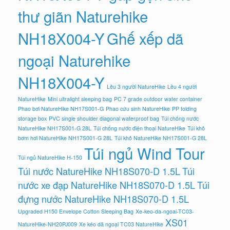
thư giãn Naturehike
NH18X004-Y
Ghế xếp dã
ngoại Naturehike
NH18X004-Y
Lều 3 người NatureHike
Lều 4 người
NatureHike
Mini ultralight sleeping bag
PC 7 grade outdoor water container
Phao bơi NatureHike NH17S001-G
Phao cứu sinh NatureHike
PP folding
storage box
PVC single shoulder diagonal waterproof bag
Túi chống nước
NatureHike NH17S001-G 28L
Túi chống nước điện thoại NatureHike
Túi khô
bơm hơi NatureHike NH17S001-G 28L
Túi khô NatureHike NH17S001-G 28L
Túi ngủ Wind Tour
Túi ngủ NatureHike H-150
Túi nước NatureHike NH18S070-D 1.5L
Túi
nước xe đạp NatureHike NH18S070-D 1.5L
Túi
đựng nước NatureHike NH18S070-D 1.5L
Upgraded H150 Envelope Cotton Sleeping Bag
Xe-keo-da-ngoai-TC03-
XS01
NatureHike-NH20PJ009
Xe kéo dã ngoại TC03 NatureHike