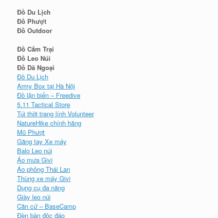
Đồ Du Lịch
Đồ Phượt
Đồ Outdoor
Đồ Cắm Trại
Đồ Leo Núi
Đồ Dã Ngoại
Đồ Du Lịch
Army Box tại Hà Nội
Đồ lặn biển – Freedive
5.11 Tactical Store
Túi thời trang lính Volunteer
NatureHike chính hãng
Mũ Phượt
Găng tay Xe máy
Balo Leo núi
Áo mưa Givi
Áo phông Thái Lan
Thùng xe máy Givi
Dụng cụ đa năng
Giày leo núi
Căn cứ – BaseCamp
Đèn bàn độc đáo