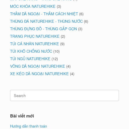
MÓC KHÓA NATUREHIKE
(3)
THẢM DÃ NGOẠI - THẢM CÁCH NHIỆT
(6)
THÙNG ĐÁ NATUREHIKE - THÙNG NƯỚC
(6)
THÙNG ĐỰNG ĐỒ - THÙNG GẤP GỌN
(3)
TRANG PHỤC NATUREHIKE
(2)
TÚI CÁ NHÂN NATUREHIKE
(9)
TÚI KHÔ CHỐNG NƯỚC
(10)
TÚI NGỦ NATUREHIKE
(12)
VÕNG DÃ NGOẠI NATUREHIKE
(4)
XE KÉO DÃ NGOẠI NATUREHIKE
(4)
Search
for:
Bài viết mới
Hướng dẫn thanh toán