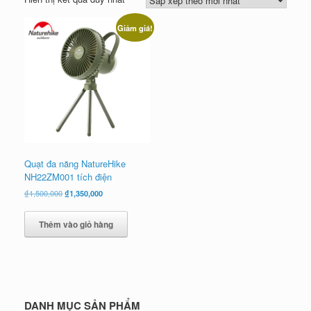
Giảm giá!
Quạt đa năng NatureHike
NH22ZM001 tích điện
Giá
Giá
₫
1,500,000
₫
1,350,000
gốc
hiện
là:
tại
Thêm vào giỏ hàng
₫1,500,000.
là:
₫1,350,000.
DANH MỤC SẢN PHẨM