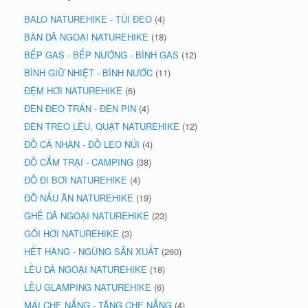
BALO NATUREHIKE - TÚI ĐEO
(4)
BÀN DÃ NGOẠI NATUREHIKE
(18)
BẾP GAS - BẾP NƯỚNG - BÌNH GAS
(12)
BÌNH GIỮ NHIỆT - BÌNH NƯỚC
(11)
ĐỆM HƠI NATUREHIKE
(6)
ĐÈN ĐEO TRÁN - ĐÈN PIN
(4)
ĐÈN TREO LỀU, QUẠT NATUREHIKE
(12)
ĐỒ CÁ NHÂN - ĐỒ LEO NÚI
(4)
ĐỒ CẮM TRẠI - CAMPING
(38)
ĐỒ ĐI BƠI NATUREHIKE
(4)
ĐỒ NẤU ĂN NATUREHIKE
(19)
GHẾ DÃ NGOẠI NATUREHIKE
(23)
GỐI HƠI NATUREHIKE
(3)
HẾT HÀNG - NGỪNG SẢN XUẤT
(260)
LỀU DÃ NGOẠI NATUREHIKE
(18)
LỀU GLAMPING NATUREHIKE
(6)
MÁI CHE NẮNG - TĂNG CHE NẮNG
(4)