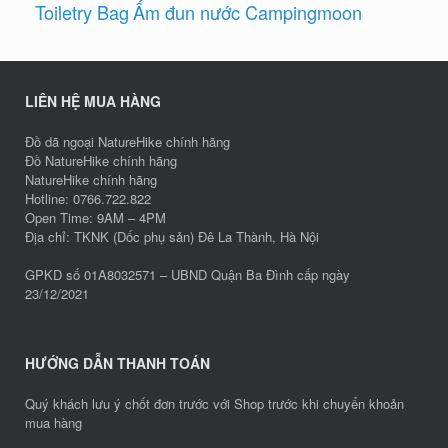
Toiletry Bag
Ấm đun nước Campingmoon
LIÊN HỆ MUA HÀNG
Đồ dã ngoại NatureHike chính hãng
Đồ NatureHike chính hãng
NatureHike chính hãng
Hotline: 0766.722.822
Open Time: 9AM – 4PM
Địa chỉ: TKNK (Dốc phụ sản) Đê La Thành, Hà Nội
GPKD số 01A8032571 – UBND Quận Ba Đình cấp ngày
23/12/2021
HƯỚNG DẪN THANH TOÁN
Quý khách lưu ý chốt đơn trước với Shop trước khi chuyển khoản
mua hàng