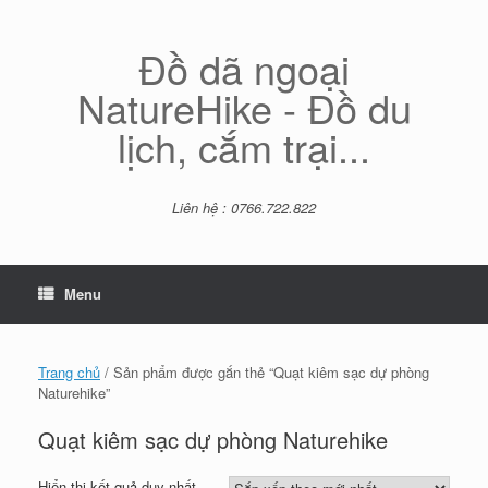
Skip
to
content
Đồ dã ngoại
NatureHike - Đồ du
lịch, cắm trại...
Liên hệ : 0766.722.822
Menu
Trang chủ
/ Sản phẩm được gắn thẻ “Quạt kiêm sạc dự phòng
Naturehike”
Quạt kiêm sạc dự phòng Naturehike
Hiển thị kết quả duy nhất