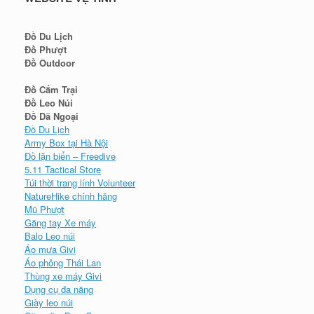
Đồ Du Lịch
Đồ Phượt
Đồ Outdoor
Đồ Cắm Trại
Đồ Leo Núi
Đồ Dã Ngoại
Đồ Du Lịch
Army Box tại Hà Nội
Đồ lặn biển – Freedive
5.11 Tactical Store
Túi thời trang lính Volunteer
NatureHike chính hãng
Mũ Phượt
Găng tay Xe máy
Balo Leo núi
Áo mưa Givi
Áo phông Thái Lan
Thùng xe máy Givi
Dụng cụ đa năng
Giày leo núi