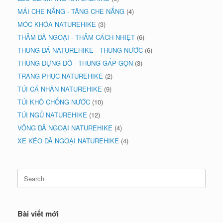
MÁI CHE NẮNG - TĂNG CHE NẮNG
(4)
MÓC KHÓA NATUREHIKE
(3)
THẢM DÃ NGOẠI - THẢM CÁCH NHIỆT
(6)
THÙNG ĐÁ NATUREHIKE - THÙNG NƯỚC
(6)
THÙNG ĐỰNG ĐỒ - THÙNG GẤP GỌN
(3)
TRANG PHỤC NATUREHIKE
(2)
TÚI CÁ NHÂN NATUREHIKE
(9)
TÚI KHÔ CHỐNG NƯỚC
(10)
TÚI NGỦ NATUREHIKE
(12)
VÕNG DÃ NGOẠI NATUREHIKE
(4)
XE KÉO DÃ NGOẠI NATUREHIKE
(4)
Search
for:
Bài viết mới