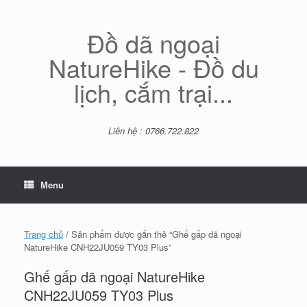
Skip
to
content
Đồ dã ngoại
NatureHike - Đồ du
lịch, cắm trại...
Liên hệ : 0766.722.822
Menu
Trang chủ
/ Sản phẩm được gắn thẻ “Ghế gấp dã ngoại
NatureHike CNH22JU059 TY03 Plus”
Ghế gấp dã ngoại NatureHike
CNH22JU059 TY03 Plus