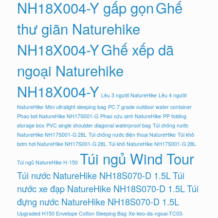
NH18X004-Y gấp gọn
Ghế
thư giãn Naturehike
NH18X004-Y
Ghế xếp dã
ngoại Naturehike
NH18X004-Y
Lều 3 người NatureHike
Lều 4 người
NatureHike
Mini ultralight sleeping bag
PC 7 grade outdoor water container
Phao bơi NatureHike NH17S001-G
Phao cứu sinh NatureHike
PP folding
storage box
PVC single shoulder diagonal waterproof bag
Túi chống nước
NatureHike NH17S001-G 28L
Túi chống nước điện thoại NatureHike
Túi khô
bơm hơi NatureHike NH17S001-G 28L
Túi khô NatureHike NH17S001-G 28L
Túi ngủ Wind Tour
Túi ngủ NatureHike H-150
Túi nước NatureHike NH18S070-D 1.5L
Túi
nước xe đạp NatureHike NH18S070-D 1.5L
Túi
đựng nước NatureHike NH18S070-D 1.5L
Upgraded H150 Envelope Cotton Sleeping Bag
Xe-keo-da-ngoai-TC03-