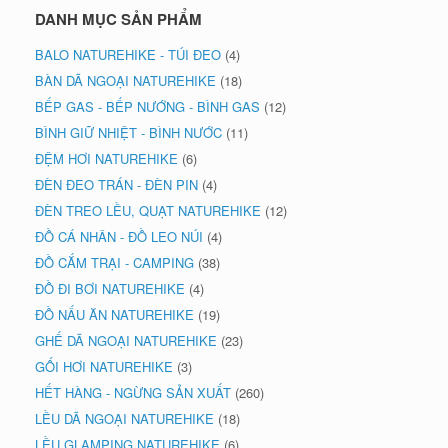
DANH MỤC SẢN PHẨM
BALO NATUREHIKE - TÚI ĐEO
(4)
BÀN DÃ NGOẠI NATUREHIKE
(18)
BẾP GAS - BẾP NƯỚNG - BÌNH GAS
(12)
BÌNH GIỮ NHIỆT - BÌNH NƯỚC
(11)
ĐỆM HƠI NATUREHIKE
(6)
ĐÈN ĐEO TRÁN - ĐÈN PIN
(4)
ĐÈN TREO LỀU, QUẠT NATUREHIKE
(12)
ĐỒ CÁ NHÂN - ĐỒ LEO NÚI
(4)
ĐỒ CẮM TRẠI - CAMPING
(38)
ĐỒ ĐI BƠI NATUREHIKE
(4)
ĐỒ NẤU ĂN NATUREHIKE
(19)
GHẾ DÃ NGOẠI NATUREHIKE
(23)
GỐI HƠI NATUREHIKE
(3)
HẾT HÀNG - NGỪNG SẢN XUẤT
(260)
LỀU DÃ NGOẠI NATUREHIKE
(18)
LỀU GLAMPING NATUREHIKE
(6)