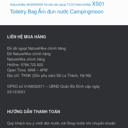
XS01
NatureHike-NH20PJ009
Xe kéo dã ngoại TC03 NatureHike
Toiletry Bag
Ấm đun nước Campingmoon
LIÊN HỆ MUA HÀNG
Đồ dã ngoại NatureHike chính hãng
Đồ NatureHike chính hãng
NatureHike chính hãng
Hotline: 0766.722.822
Open Time: 9AM – 4PM
Địa chỉ: TKNK (Dốc phụ sản) Đê La Thành, Hà Nội
GPKD số 01A8032571 – UBND Quận Ba Đình cấp ngày
23/12/2021
HƯỚNG DẪN THANH TOÁN
Quý khách lưu ý chốt đơn trước với Shop trước khi chuyển khoản