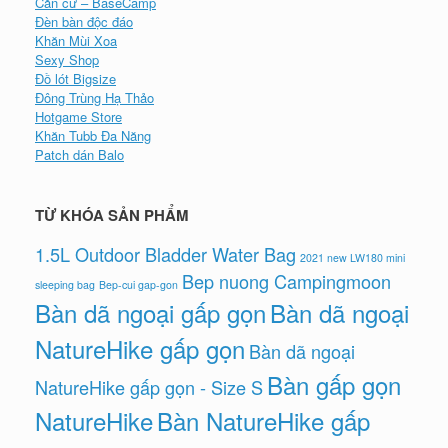
Căn cứ – BaseCamp
Đèn bàn độc đáo
Khăn Mùi Xoa
Sexy Shop
Đồ lót Bigsize
Đông Trùng Hạ Thảo
Hotgame Store
Khăn Tubb Đa Năng
Patch dán Balo
TỪ KHÓA SẢN PHẨM
1.5L Outdoor Bladder Water Bag
2021 new LW180 mini
Bep nuong Campingmoon
sleeping bag
Bep-cui gap-gon
Bàn dã ngoại gấp gọn
Bàn dã ngoại
NatureHike gấp gọn
Bàn dã ngoại
Bàn gấp gọn
NatureHike gấp gọn - Size S
NatureHike
Bàn NatureHike gấp