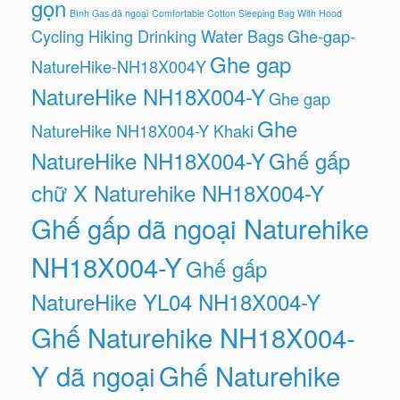
gọn
Bình Gas dã ngoại
Comfortable Cotton Sleeping Bag With Hood
Cycling Hiking Drinking Water Bags
Ghe-gap-
Ghe gap
NatureHike-NH18X004Y
NatureHike NH18X004-Y
Ghe gap
Ghe
NatureHike NH18X004-Y Khaki
NatureHike NH18X004-Y
Ghế gấp
chữ X Naturehike NH18X004-Y
Ghế gấp dã ngoại Naturehike
NH18X004-Y
Ghế gấp
NatureHike YL04 NH18X004-Y
Ghế Naturehike NH18X004-
Y dã ngoại
Ghế Naturehike