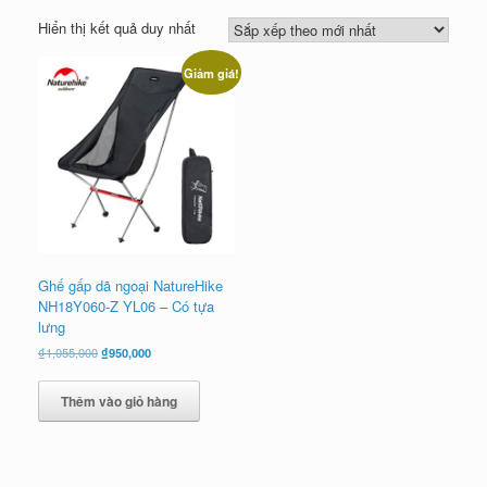
Hiển thị kết quả duy nhất
Giảm giá!
Ghế gấp dã ngoại NatureHike
NH18Y060-Z YL06 – Có tựa
lưng
Giá
Giá
₫
1,055,000
₫
950,000
gốc
hiện
là:
tại
Thêm vào giỏ hàng
₫1,055,000.
là:
₫950,000.