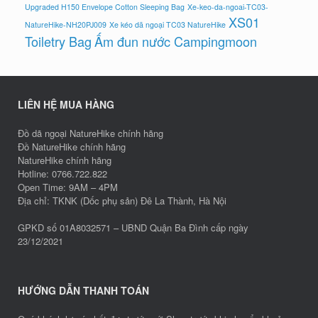
Upgraded H150 Envelope Cotton Sleeping Bag
Xe-keo-da-ngoai-TC03-
XS01
NatureHike-NH20PJ009
Xe kéo dã ngoại TC03 NatureHike
Toiletry Bag
Ấm đun nước Campingmoon
LIÊN HỆ MUA HÀNG
Đồ dã ngoại NatureHike chính hãng
Đồ NatureHike chính hãng
NatureHike chính hãng
Hotline: 0766.722.822
Open Time: 9AM – 4PM
Địa chỉ: TKNK (Dốc phụ sản) Đê La Thành, Hà Nội
GPKD số 01A8032571 – UBND Quận Ba Đình cấp ngày
23/12/2021
HƯỚNG DẪN THANH TOÁN