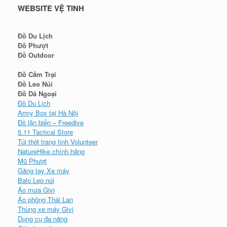
WEBSITE VỆ TINH
Đồ Du Lịch
Đồ Phượt
Đồ Outdoor
Đồ Cắm Trại
Đồ Leo Núi
Đồ Dã Ngoại
Đồ Du Lịch
Army Box tại Hà Nội
Đồ lặn biển – Freedive
5.11 Tactical Store
Túi thời trang lính Volunteer
NatureHike chính hãng
Mũ Phượt
Găng tay Xe máy
Balo Leo núi
Áo mưa Givi
Áo phông Thái Lan
Thùng xe máy Givi
Dụng cụ đa năng