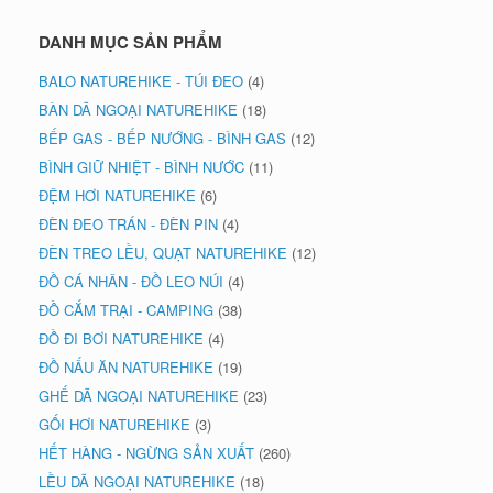
DANH MỤC SẢN PHẨM
BALO NATUREHIKE - TÚI ĐEO
(4)
BÀN DÃ NGOẠI NATUREHIKE
(18)
BẾP GAS - BẾP NƯỚNG - BÌNH GAS
(12)
BÌNH GIỮ NHIỆT - BÌNH NƯỚC
(11)
ĐỆM HƠI NATUREHIKE
(6)
ĐÈN ĐEO TRÁN - ĐÈN PIN
(4)
ĐÈN TREO LỀU, QUẠT NATUREHIKE
(12)
ĐỒ CÁ NHÂN - ĐỒ LEO NÚI
(4)
ĐỒ CẮM TRẠI - CAMPING
(38)
ĐỒ ĐI BƠI NATUREHIKE
(4)
ĐỒ NẤU ĂN NATUREHIKE
(19)
GHẾ DÃ NGOẠI NATUREHIKE
(23)
GỐI HƠI NATUREHIKE
(3)
HẾT HÀNG - NGỪNG SẢN XUẤT
(260)
LỀU DÃ NGOẠI NATUREHIKE
(18)