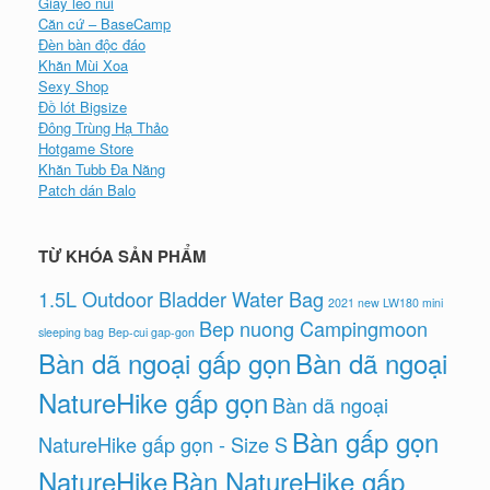
Giày leo núi
Căn cứ – BaseCamp
Đèn bàn độc đáo
Khăn Mùi Xoa
Sexy Shop
Đồ lót Bigsize
Đông Trùng Hạ Thảo
Hotgame Store
Khăn Tubb Đa Năng
Patch dán Balo
TỪ KHÓA SẢN PHẨM
1.5L Outdoor Bladder Water Bag
2021 new LW180 mini
Bep nuong Campingmoon
sleeping bag
Bep-cui gap-gon
Bàn dã ngoại gấp gọn
Bàn dã ngoại
NatureHike gấp gọn
Bàn dã ngoại
Bàn gấp gọn
NatureHike gấp gọn - Size S
NatureHike
Bàn NatureHike gấp