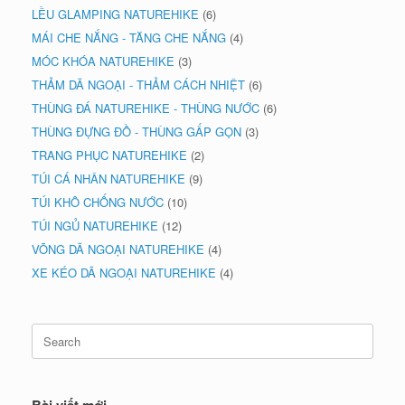
LỀU GLAMPING NATUREHIKE
(6)
MÁI CHE NẮNG - TĂNG CHE NẮNG
(4)
MÓC KHÓA NATUREHIKE
(3)
THẢM DÃ NGOẠI - THẢM CÁCH NHIỆT
(6)
THÙNG ĐÁ NATUREHIKE - THÙNG NƯỚC
(6)
THÙNG ĐỰNG ĐỒ - THÙNG GẤP GỌN
(3)
TRANG PHỤC NATUREHIKE
(2)
TÚI CÁ NHÂN NATUREHIKE
(9)
TÚI KHÔ CHỐNG NƯỚC
(10)
TÚI NGỦ NATUREHIKE
(12)
VÕNG DÃ NGOẠI NATUREHIKE
(4)
XE KÉO DÃ NGOẠI NATUREHIKE
(4)
Search
for:
Bài viết mới