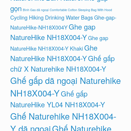
gọn
Bình Gas dã ngoại
Comfortable Cotton Sleeping Bag With Hood
Cycling Hiking Drinking Water Bags
Ghe-gap-
Ghe gap
NatureHike-NH18X004Y
NatureHike NH18X004-Y
Ghe gap
Ghe
NatureHike NH18X004-Y Khaki
NatureHike NH18X004-Y
Ghế gấp
chữ X Naturehike NH18X004-Y
Ghế gấp dã ngoại Naturehike
NH18X004-Y
Ghế gấp
NatureHike YL04 NH18X004-Y
Ghế Naturehike NH18X004-
Y dã ngoại
Ghế Naturehike