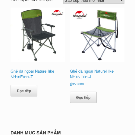
sắp
xếp
theo
mới
nhất
Ghế dã ngoại NatureHike
Ghế dã ngoại NatureHike
NH18E011-Z
NH16J001-J
₫
350,000
Đọc tiếp
Đọc tiếp
DANH MỤC SẢN PHẨM