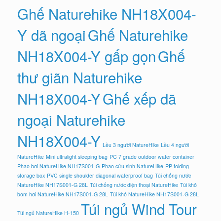
Ghế Naturehike NH18X004-
Y dã ngoại
Ghế Naturehike
NH18X004-Y gấp gọn
Ghế
thư giãn Naturehike
NH18X004-Y
Ghế xếp dã
ngoại Naturehike
NH18X004-Y
Lều 3 người NatureHike
Lều 4 người
NatureHike
Mini ultralight sleeping bag
PC 7 grade outdoor water container
Phao bơi NatureHike NH17S001-G
Phao cứu sinh NatureHike
PP folding
storage box
PVC single shoulder diagonal waterproof bag
Túi chống nước
NatureHike NH17S001-G 28L
Túi chống nước điện thoại NatureHike
Túi khô
bơm hơi NatureHike NH17S001-G 28L
Túi khô NatureHike NH17S001-G 28L
Túi ngủ Wind Tour
Túi ngủ NatureHike H-150