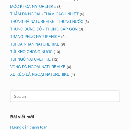
MÓC KHÓA NATUREHIKE
(3)
THẢM DÃ NGOẠI - THẢM CÁCH NHIỆT
(6)
THÙNG ĐÁ NATUREHIKE - THÙNG NƯỚC
(6)
THÙNG ĐỰNG ĐỒ - THÙNG GẤP GỌN
(3)
TRANG PHỤC NATUREHIKE
(2)
TÚI CÁ NHÂN NATUREHIKE
(9)
TÚI KHÔ CHỐNG NƯỚC
(10)
TÚI NGỦ NATUREHIKE
(12)
VÕNG DÃ NGOẠI NATUREHIKE
(4)
XE KÉO DÃ NGOẠI NATUREHIKE
(4)
Search
for:
Bài viết mới
Hướng dẫn thanh toán