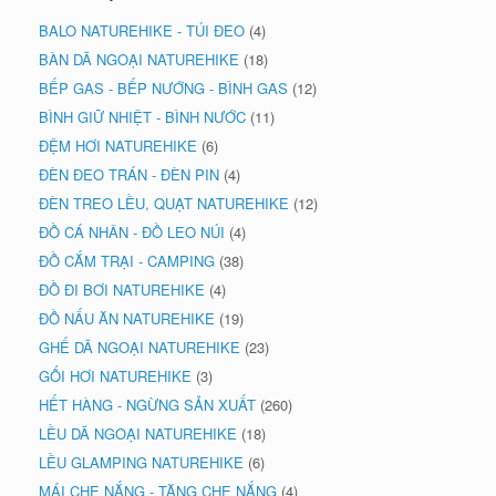
BALO NATUREHIKE - TÚI ĐEO
(4)
BÀN DÃ NGOẠI NATUREHIKE
(18)
BẾP GAS - BẾP NƯỚNG - BÌNH GAS
(12)
BÌNH GIỮ NHIỆT - BÌNH NƯỚC
(11)
ĐỆM HƠI NATUREHIKE
(6)
ĐÈN ĐEO TRÁN - ĐÈN PIN
(4)
ĐÈN TREO LỀU, QUẠT NATUREHIKE
(12)
ĐỒ CÁ NHÂN - ĐỒ LEO NÚI
(4)
ĐỒ CẮM TRẠI - CAMPING
(38)
ĐỒ ĐI BƠI NATUREHIKE
(4)
ĐỒ NẤU ĂN NATUREHIKE
(19)
GHẾ DÃ NGOẠI NATUREHIKE
(23)
GỐI HƠI NATUREHIKE
(3)
HẾT HÀNG - NGỪNG SẢN XUẤT
(260)
LỀU DÃ NGOẠI NATUREHIKE
(18)
LỀU GLAMPING NATUREHIKE
(6)
MÁI CHE NẮNG - TĂNG CHE NẮNG
(4)