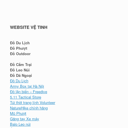
WEBSITE VỆ TINH
Đồ Du Lịch
Đồ Phượt
Đồ Outdoor
Đồ Cắm Trại
Đồ Leo Núi
Đồ Dã Ngoại
Đồ Du Lịch
Army Box tại Hà Nội
Đồ lặn biển – Freedive
5.11 Tactical Store
Túi thời trang lính Volunteer
NatureHike chính hãng
Mũ Phượt
Găng tay Xe máy
Balo Leo núi