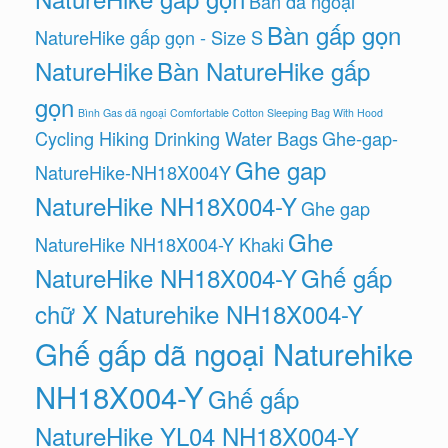
Bàn dã ngoại
Bàn gấp gọn
NatureHike gấp gọn - Size S
NatureHike
Bàn NatureHike gấp
gọn
Bình Gas dã ngoại
Comfortable Cotton Sleeping Bag With Hood
Cycling Hiking Drinking Water Bags
Ghe-gap-
Ghe gap
NatureHike-NH18X004Y
NatureHike NH18X004-Y
Ghe gap
Ghe
NatureHike NH18X004-Y Khaki
NatureHike NH18X004-Y
Ghế gấp
chữ X Naturehike NH18X004-Y
Ghế gấp dã ngoại Naturehike
NH18X004-Y
Ghế gấp
NatureHike YL04 NH18X004-Y