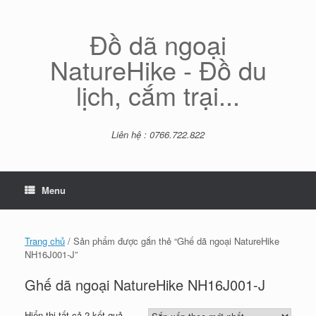
Skip
to
content
Đồ dã ngoại
NatureHike - Đồ du
lịch, cắm trại...
Liên hệ : 0766.722.822
Menu
Trang chủ
/ Sản phẩm được gắn thẻ “Ghế dã ngoại NatureHike
NH16J001-J”
Ghế dã ngoại NatureHike NH16J001-J
Đã
Hiển thị tất cả 2 kết quả