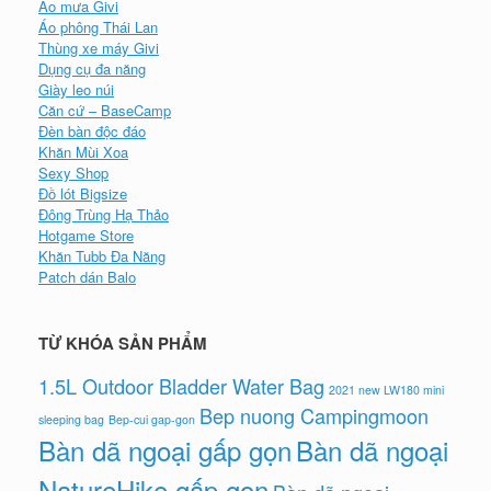
Áo mưa Givi
Áo phông Thái Lan
Thùng xe máy Givi
Dụng cụ đa năng
Giày leo núi
Căn cứ – BaseCamp
Đèn bàn độc đáo
Khăn Mùi Xoa
Sexy Shop
Đồ lót Bigsize
Đông Trùng Hạ Thảo
Hotgame Store
Khăn Tubb Đa Năng
Patch dán Balo
TỪ KHÓA SẢN PHẨM
1.5L Outdoor Bladder Water Bag
2021 new LW180 mini
Bep nuong Campingmoon
sleeping bag
Bep-cui gap-gon
Bàn dã ngoại gấp gọn
Bàn dã ngoại
NatureHike gấp gọn