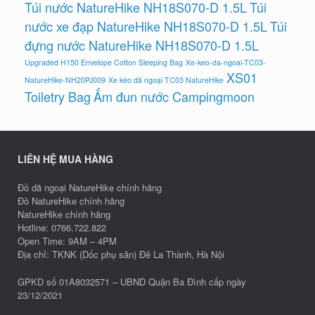
Túi nước NatureHike NH18S070-D 1.5L
Túi
nước xe đạp NatureHike NH18S070-D 1.5L
Túi
đựng nước NatureHike NH18S070-D 1.5L
Upgraded H150 Envelope Cotton Sleeping Bag
Xe-keo-da-ngoai-TC03-
XS01
NatureHike-NH20PJ009
Xe kéo dã ngoại TC03 NatureHike
Toiletry Bag
Ấm đun nước Campingmoon
LIÊN HỆ MUA HÀNG
Đồ dã ngoại NatureHike chính hãng
Đồ NatureHike chính hãng
NatureHike chính hãng
Hotline: 0766.722.822
Open Time: 9AM – 4PM
Địa chỉ: TKNK (Dốc phụ sản) Đê La Thành, Hà Nội
GPKD số 01A8032571 – UBND Quận Ba Đình cấp ngày
23/12/2021