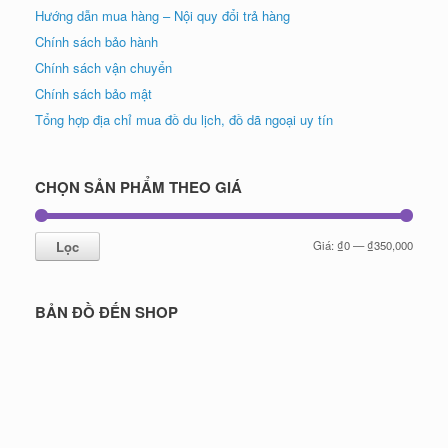
Hướng dẫn mua hàng – Nội quy đổi trả hàng
Chính sách bảo hành
Chính sách vận chuyển
Chính sách bảo mật
Tổng hợp địa chỉ mua đồ du lịch, đồ dã ngoại uy tín
CHỌN SẢN PHẨM THEO GIÁ
Giá
Giá
Lọc
Giá:
₫0
—
₫350,000
tối
tối
thiểu
đa
BẢN ĐỒ ĐẾN SHOP