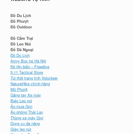
Đồ Du Lịch
Đồ Phượt
Đồ Outdoor
Đồ Cắm Trại
Đồ Leo Núi
Đồ Dã Ngoại
Đồ Du Lịch
Army Box tại Hà Nội
Đồ lặn biển – Freedive
5.11 Tactical Store
Túi thời trang lính Volunteer
NatureHike chính hãng
Mũ Phượt
Găng tay Xe máy
Balo Leo núi
Áo mưa Givi
Áo phông Thái Lan
Thùng xe máy Givi
Dụng cụ đa năng
Giày leo núi