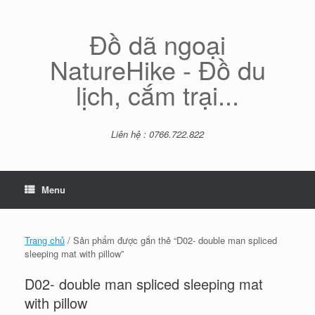
Skip
to
content
Đồ dã ngoại
NatureHike - Đồ du
lịch, cắm trại...
Liên hệ : 0766.722.822
Menu
Trang chủ
/ Sản phẩm được gắn thẻ “D02- double man spliced
sleeping mat with pillow”
D02- double man spliced sleeping mat
with pillow