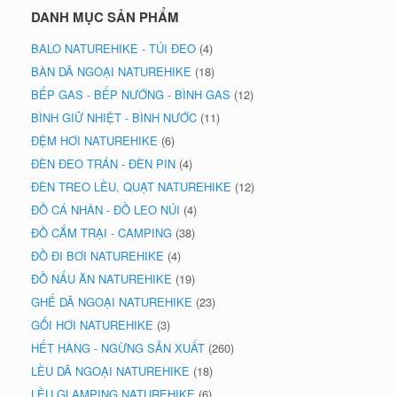
DANH MỤC SẢN PHẨM
BALO NATUREHIKE - TÚI ĐEO
(4)
BÀN DÃ NGOẠI NATUREHIKE
(18)
BẾP GAS - BẾP NƯỚNG - BÌNH GAS
(12)
BÌNH GIỮ NHIỆT - BÌNH NƯỚC
(11)
ĐỆM HƠI NATUREHIKE
(6)
ĐÈN ĐEO TRÁN - ĐÈN PIN
(4)
ĐÈN TREO LỀU, QUẠT NATUREHIKE
(12)
ĐỒ CÁ NHÂN - ĐỒ LEO NÚI
(4)
ĐỒ CẮM TRẠI - CAMPING
(38)
ĐỒ ĐI BƠI NATUREHIKE
(4)
ĐỒ NẤU ĂN NATUREHIKE
(19)
GHẾ DÃ NGOẠI NATUREHIKE
(23)
GỐI HƠI NATUREHIKE
(3)
HẾT HÀNG - NGỪNG SẢN XUẤT
(260)
LỀU DÃ NGOẠI NATUREHIKE
(18)
LỀU GLAMPING NATUREHIKE
(6)