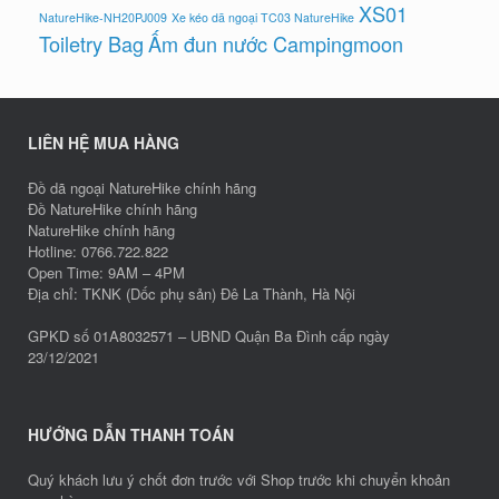
XS01
NatureHike-NH20PJ009
Xe kéo dã ngoại TC03 NatureHike
Toiletry Bag
Ấm đun nước Campingmoon
LIÊN HỆ MUA HÀNG
Đồ dã ngoại NatureHike chính hãng
Đồ NatureHike chính hãng
NatureHike chính hãng
Hotline: 0766.722.822
Open Time: 9AM – 4PM
Địa chỉ: TKNK (Dốc phụ sản) Đê La Thành, Hà Nội
GPKD số 01A8032571 – UBND Quận Ba Đình cấp ngày
23/12/2021
HƯỚNG DẪN THANH TOÁN
Quý khách lưu ý chốt đơn trước với Shop trước khi chuyển khoản