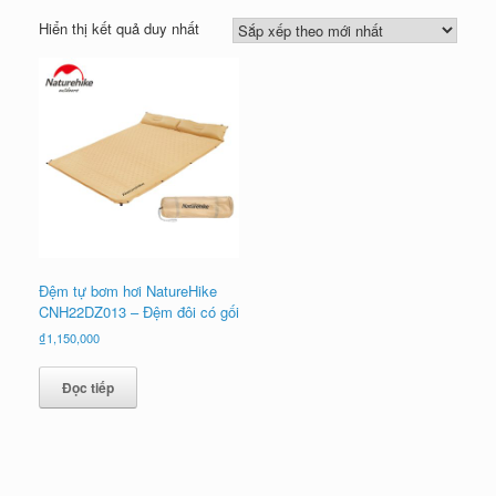
Hiển thị kết quả duy nhất
Đệm tự bơm hơi NatureHike
CNH22DZ013 – Đệm đôi có gối
₫
1,150,000
Đọc tiếp