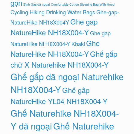
gọn
Bình Gas dã ngoại
Comfortable Cotton Sleeping Bag With Hood
Cycling Hiking Drinking Water Bags
Ghe-gap-
Ghe gap
NatureHike-NH18X004Y
NatureHike NH18X004-Y
Ghe gap
Ghe
NatureHike NH18X004-Y Khaki
NatureHike NH18X004-Y
Ghế gấp
chữ X Naturehike NH18X004-Y
Ghế gấp dã ngoại Naturehike
NH18X004-Y
Ghế gấp
NatureHike YL04 NH18X004-Y
Ghế Naturehike NH18X004-
Y dã ngoại
Ghế Naturehike