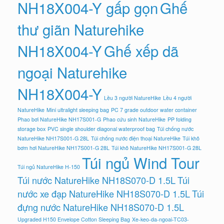
NH18X004-Y gấp gọn
Ghế
thư giãn Naturehike
NH18X004-Y
Ghế xếp dã
ngoại Naturehike
NH18X004-Y
Lều 3 người NatureHike
Lều 4 người
NatureHike
Mini ultralight sleeping bag
PC 7 grade outdoor water container
Phao bơi NatureHike NH17S001-G
Phao cứu sinh NatureHike
PP folding
storage box
PVC single shoulder diagonal waterproof bag
Túi chống nước
NatureHike NH17S001-G 28L
Túi chống nước điện thoại NatureHike
Túi khô
bơm hơi NatureHike NH17S001-G 28L
Túi khô NatureHike NH17S001-G 28L
Túi ngủ Wind Tour
Túi ngủ NatureHike H-150
Túi nước NatureHike NH18S070-D 1.5L
Túi
nước xe đạp NatureHike NH18S070-D 1.5L
Túi
đựng nước NatureHike NH18S070-D 1.5L
Upgraded H150 Envelope Cotton Sleeping Bag
Xe-keo-da-ngoai-TC03-