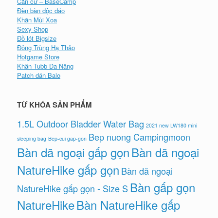
Căn cứ – BaseCamp
Đèn bàn độc đáo
Khăn Mùi Xoa
Sexy Shop
Đồ lót Bigsize
Đông Trùng Hạ Thảo
Hotgame Store
Khăn Tubb Đa Năng
Patch dán Balo
TỪ KHÓA SẢN PHẨM
1.5L Outdoor Bladder Water Bag
2021 new LW180 mini
Bep nuong Campingmoon
sleeping bag
Bep-cui gap-gon
Bàn dã ngoại gấp gọn
Bàn dã ngoại
NatureHike gấp gọn
Bàn dã ngoại
Bàn gấp gọn
NatureHike gấp gọn - Size S
NatureHike
Bàn NatureHike gấp