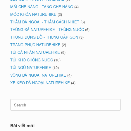
MÁI CHE NẮNG - TĂNG CHE NẮNG
(4)
MÓC KHÓA NATUREHIKE
(3)
THẢM DÃ NGOẠI - THẢM CÁCH NHIỆT
(6)
THÙNG ĐÁ NATUREHIKE - THÙNG NƯỚC
(6)
THÙNG ĐỰNG ĐỒ - THÙNG GẤP GỌN
(3)
TRANG PHỤC NATUREHIKE
(2)
TÚI CÁ NHÂN NATUREHIKE
(9)
TÚI KHÔ CHỐNG NƯỚC
(10)
TÚI NGỦ NATUREHIKE
(12)
VÕNG DÃ NGOẠI NATUREHIKE
(4)
XE KÉO DÃ NGOẠI NATUREHIKE
(4)
Search
for:
Bài viết mới