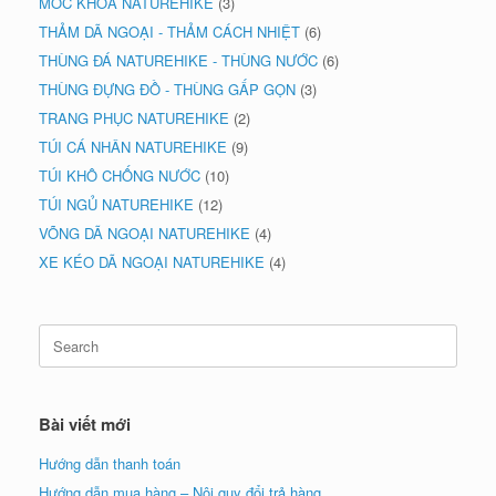
MÓC KHÓA NATUREHIKE
(3)
THẢM DÃ NGOẠI - THẢM CÁCH NHIỆT
(6)
THÙNG ĐÁ NATUREHIKE - THÙNG NƯỚC
(6)
THÙNG ĐỰNG ĐỒ - THÙNG GẤP GỌN
(3)
TRANG PHỤC NATUREHIKE
(2)
TÚI CÁ NHÂN NATUREHIKE
(9)
TÚI KHÔ CHỐNG NƯỚC
(10)
TÚI NGỦ NATUREHIKE
(12)
VÕNG DÃ NGOẠI NATUREHIKE
(4)
XE KÉO DÃ NGOẠI NATUREHIKE
(4)
Search
for:
Bài viết mới
Hướng dẫn thanh toán
Hướng dẫn mua hàng – Nội quy đổi trả hàng