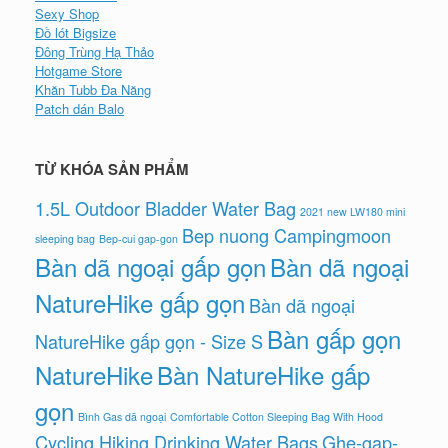
Sexy Shop
Đồ lót Bigsize
Đông Trùng Hạ Thảo
Hotgame Store
Khăn Tubb Đa Năng
Patch dán Balo
TỪ KHÓA SẢN PHẨM
1.5L Outdoor Bladder Water Bag
2021 new LW180 mini
Bep nuong Campingmoon
sleeping bag
Bep-cui gap-gon
Bàn dã ngoại gấp gọn
Bàn dã ngoại
NatureHike gấp gọn
Bàn dã ngoại
Bàn gấp gọn
NatureHike gấp gọn - Size S
NatureHike
Bàn NatureHike gấp
gọn
Bình Gas dã ngoại
Comfortable Cotton Sleeping Bag With Hood
Cycling Hiking Drinking Water Bags
Ghe-gap-