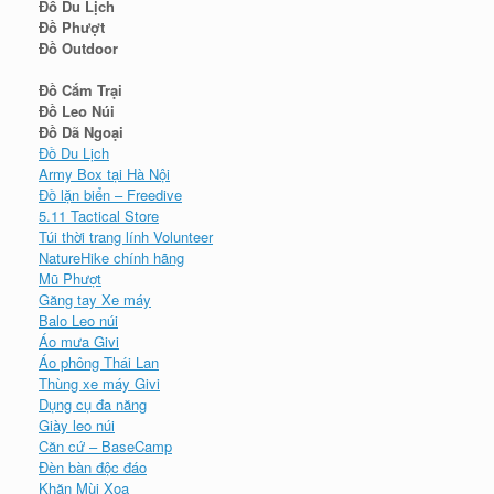
Đồ Du Lịch
Đồ Phượt
Đồ Outdoor
Đồ Cắm Trại
Đồ Leo Núi
Đồ Dã Ngoại
Đồ Du Lịch
Army Box tại Hà Nội
Đồ lặn biển – Freedive
5.11 Tactical Store
Túi thời trang lính Volunteer
NatureHike chính hãng
Mũ Phượt
Găng tay Xe máy
Balo Leo núi
Áo mưa Givi
Áo phông Thái Lan
Thùng xe máy Givi
Dụng cụ đa năng
Giày leo núi
Căn cứ – BaseCamp
Đèn bàn độc đáo
Khăn Mùi Xoa