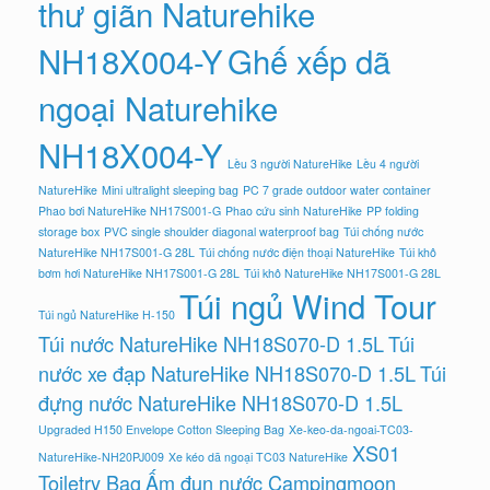
thư giãn Naturehike
NH18X004-Y
Ghế xếp dã
ngoại Naturehike
NH18X004-Y
Lều 3 người NatureHike
Lều 4 người
NatureHike
Mini ultralight sleeping bag
PC 7 grade outdoor water container
Phao bơi NatureHike NH17S001-G
Phao cứu sinh NatureHike
PP folding
storage box
PVC single shoulder diagonal waterproof bag
Túi chống nước
NatureHike NH17S001-G 28L
Túi chống nước điện thoại NatureHike
Túi khô
bơm hơi NatureHike NH17S001-G 28L
Túi khô NatureHike NH17S001-G 28L
Túi ngủ Wind Tour
Túi ngủ NatureHike H-150
Túi nước NatureHike NH18S070-D 1.5L
Túi
nước xe đạp NatureHike NH18S070-D 1.5L
Túi
đựng nước NatureHike NH18S070-D 1.5L
Upgraded H150 Envelope Cotton Sleeping Bag
Xe-keo-da-ngoai-TC03-
XS01
NatureHike-NH20PJ009
Xe kéo dã ngoại TC03 NatureHike
Toiletry Bag
Ấm đun nước Campingmoon