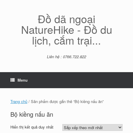
Skip
to
content
Đồ dã ngoại
NatureHike - Đồ du
lịch, cắm trại...
Liên hệ : 0766.722.822
Menu
Trang chủ
/ Sản phẩm được gắn thẻ “Bộ kiềng nấu ăn”
Bộ kiềng nấu ăn
Hiển thị kết quả duy nhất