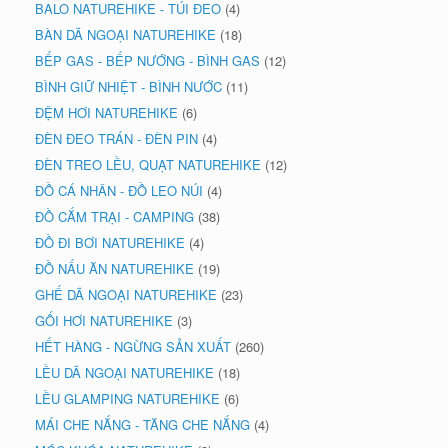
BALO NATUREHIKE - TÚI ĐEO
(4)
BÀN DÃ NGOẠI NATUREHIKE
(18)
BẾP GAS - BẾP NƯỚNG - BÌNH GAS
(12)
BÌNH GIỮ NHIỆT - BÌNH NƯỚC
(11)
ĐỆM HƠI NATUREHIKE
(6)
ĐÈN ĐEO TRÁN - ĐÈN PIN
(4)
ĐÈN TREO LỀU, QUẠT NATUREHIKE
(12)
ĐỒ CÁ NHÂN - ĐỒ LEO NÚI
(4)
ĐỒ CẮM TRẠI - CAMPING
(38)
ĐỒ ĐI BƠI NATUREHIKE
(4)
ĐỒ NẤU ĂN NATUREHIKE
(19)
GHẾ DÃ NGOẠI NATUREHIKE
(23)
GỐI HƠI NATUREHIKE
(3)
HẾT HÀNG - NGỪNG SẢN XUẤT
(260)
LỀU DÃ NGOẠI NATUREHIKE
(18)
LỀU GLAMPING NATUREHIKE
(6)
MÁI CHE NẮNG - TĂNG CHE NẮNG
(4)