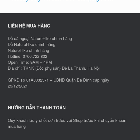
LIÊN HỆ MUA HÀNG
Đồ dã ngoại NatureHike chính hãng
Đồ NatureHike chính hãng
NatureHike chính hãng
Hotline: 0766.722.822
Open Time: 9AM – 4PM
Địa chỉ: TKNK (Dốc phụ sản) Đê La Thành, Hà Nội
GPKD số 01A8032571 – UBND Quận Ba Đình cấp ngày
23/12/2021
HƯỚNG DẪN THANH TOÁN
Quý khách lưu ý chốt đơn trước với Shop trước khi chuyển khoản
mua hàng