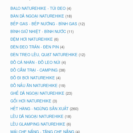
BALO NATUREHIKE - TÚI ĐEO
(4)
BÀN DÃ NGOẠI NATUREHIKE
(18)
BẾP GAS - BẾP NƯỚNG - BÌNH GAS
(12)
BÌNH GIỮ NHIỆT - BÌNH NƯỚC
(11)
ĐỆM HƠI NATUREHIKE
(6)
ĐÈN ĐEO TRÁN - ĐÈN PIN
(4)
ĐÈN TREO LỀU, QUẠT NATUREHIKE
(12)
ĐỒ CÁ NHÂN - ĐỒ LEO NÚI
(4)
ĐỒ CẮM TRẠI - CAMPING
(38)
ĐỒ ĐI BƠI NATUREHIKE
(4)
ĐỒ NẤU ĂN NATUREHIKE
(19)
GHẾ DÃ NGOẠI NATUREHIKE
(23)
GỐI HƠI NATUREHIKE
(3)
HẾT HÀNG - NGỪNG SẢN XUẤT
(260)
LỀU DÃ NGOẠI NATUREHIKE
(18)
LỀU GLAMPING NATUREHIKE
(6)
MÁI CHE NẮNG - TĂNG CHE NẮNG
(4)