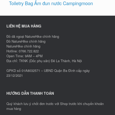
Toiletry Bag
Ấm đun nước Campingmoon
LIÊN HỆ MUA HÀNG
Đồ dã ngoại NatureHike chính hãng
Đồ NatureHike chính hãng
NatureHike chính hãng
Hotline: 0766.722.822
Open Time: 9AM – 4PM
Địa chỉ: TKNK (Dốc phụ sản) Đê La Thành, Hà Nội
GPKD số 01A8032571 – UBND Quận Ba Đình cấp ngày
23/12/2021
HƯỚNG DẪN THANH TOÁN
Quý khách lưu ý chốt đơn trước với Shop trước khi chuyển khoản
mua hàng