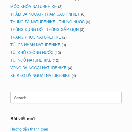
MÓC KHÓA NATUREHIKE
(3)
THẢM DÃ NGOẠI - THẢM CÁCH NHIỆT
(6)
THÙNG ĐÁ NATUREHIKE - THÙNG NƯỚC
(6)
THÙNG ĐỰNG ĐỒ - THÙNG GẤP GỌN
(3)
TRANG PHỤC NATUREHIKE
(2)
TÚI CÁ NHÂN NATUREHIKE
(9)
TÚI KHÔ CHỐNG NƯỚC
(10)
TÚI NGỦ NATUREHIKE
(12)
VÕNG DÃ NGOẠI NATUREHIKE
(4)
XE KÉO DÃ NGOẠI NATUREHIKE
(4)
Search
for:
Bài viết mới
Hướng dẫn thanh toán