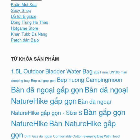
Khăn Mùi Xoa
Sexy Shop
Đồ lót Bigsize
Đông Trùng Hạ Thảo
Hotgame Store
Khăn Tubb Đa Năng
Patch dán Balo
TỪ KHÓA SẢN PHẨM
1.5L Outdoor Bladder Water Bag
2021 new LW180 mini
Bep nuong Campingmoon
sleeping bag
Bep-cui gap-gon
Bàn dã ngoại gấp gọn
Bàn dã ngoại
NatureHike gấp gọn
Bàn dã ngoại
Bàn gấp gọn
NatureHike gấp gọn - Size S
NatureHike
Bàn NatureHike gấp
gọn
Bình Gas dã ngoại
Comfortable Cotton Sleeping Bag With Hood