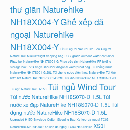
thư giãn Naturehike
NH18X004-Y
Ghế xếp dã
ngoại Naturehike
NH18X004-Y
Lều 3 người NatureHike
Lều 4 người
NatureHike
Mini ultralight sleeping bag
PC 7 grade outdoor water container
Phao bơi NatureHike NH17S001-G
Phao cứu sinh NatureHike
PP folding
storage box
PVC single shoulder diagonal waterproof bag
Túi chống nước
NatureHike NH17S001-G 28L
Túi chống nước điện thoại NatureHike
Túi khô
bơm hơi NatureHike NH17S001-G 28L
Túi khô NatureHike NH17S001-G 28L
Túi ngủ Wind Tour
Túi ngủ NatureHike H-150
Túi nước NatureHike NH18S070-D 1.5L
Túi
nước xe đạp NatureHike NH18S070-D 1.5L
Túi
đựng nước NatureHike NH18S070-D 1.5L
Upgraded H150 Envelope Cotton Sleeping Bag
Xe-keo-da-ngoai-TC03-
XS01
NatureHike-NH20PJ009
Xe kéo dã ngoại TC03 NatureHike