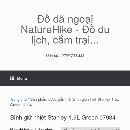
Skip
to
content
Đồ dã ngoại
NatureHike - Đồ du
lịch, cắm trại...
Liên hệ : 0766.722.822
Menu
Trang chủ
/ Sản phẩm được gắn thẻ “Bình giữ nhiệt Stanley 1.9L
Green 07934”
Bình giữ nhiệt Stanley 1.9L Green 07934
Hiển thị kết quả duy nhất