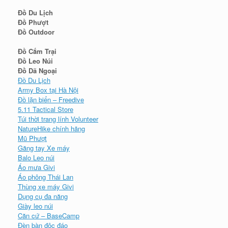
Đồ Du Lịch
Đồ Phượt
Đồ Outdoor
Đồ Cắm Trại
Đồ Leo Núi
Đồ Dã Ngoại
Đồ Du Lịch
Army Box tại Hà Nội
Đồ lặn biển – Freedive
5.11 Tactical Store
Túi thời trang lính Volunteer
NatureHike chính hãng
Mũ Phượt
Găng tay Xe máy
Balo Leo núi
Áo mưa Givi
Áo phông Thái Lan
Thùng xe máy Givi
Dụng cụ đa năng
Giày leo núi
Căn cứ – BaseCamp
Đèn bàn độc đáo