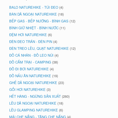
BALO NATUREHIKE - TÚI ĐEO
(4)
BÀN DÃ NGOẠI NATUREHIKE
(18)
BẾP GAS - BẾP NƯỚNG - BÌNH GAS
(12)
BÌNH GIỮ NHIỆT - BÌNH NƯỚC
(11)
ĐỆM HƠI NATUREHIKE
(6)
ĐÈN ĐEO TRÁN - ĐÈN PIN
(4)
ĐÈN TREO LỀU, QUẠT NATUREHIKE
(12)
ĐỒ CÁ NHÂN - ĐỒ LEO NÚI
(4)
ĐỒ CẮM TRẠI - CAMPING
(38)
ĐỒ ĐI BƠI NATUREHIKE
(4)
ĐỒ NẤU ĂN NATUREHIKE
(19)
GHẾ DÃ NGOẠI NATUREHIKE
(23)
GỐI HƠI NATUREHIKE
(3)
HẾT HÀNG - NGỪNG SẢN XUẤT
(260)
LỀU DÃ NGOẠI NATUREHIKE
(18)
LỀU GLAMPING NATUREHIKE
(6)
MÁI CHE NẮNG - TĂNG CHE NẮNG
(4)