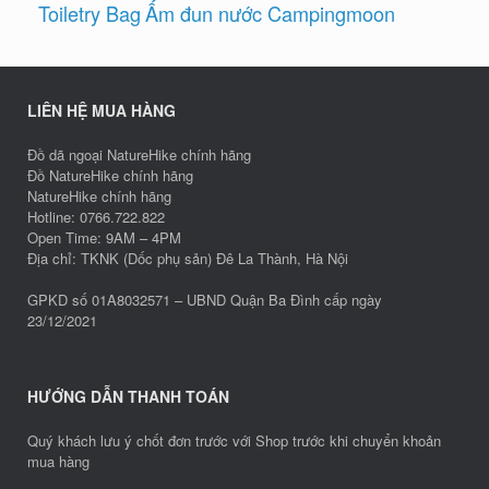
Toiletry Bag
Ấm đun nước Campingmoon
LIÊN HỆ MUA HÀNG
Đồ dã ngoại NatureHike chính hãng
Đồ NatureHike chính hãng
NatureHike chính hãng
Hotline: 0766.722.822
Open Time: 9AM – 4PM
Địa chỉ: TKNK (Dốc phụ sản) Đê La Thành, Hà Nội
GPKD số 01A8032571 – UBND Quận Ba Đình cấp ngày
23/12/2021
HƯỚNG DẪN THANH TOÁN
Quý khách lưu ý chốt đơn trước với Shop trước khi chuyển khoản
mua hàng