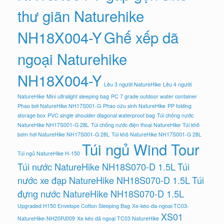
thư giãn Naturehike
NH18X004-Y
Ghế xếp dã
ngoại Naturehike
NH18X004-Y
Lều 3 người NatureHike
Lều 4 người
NatureHike
Mini ultralight sleeping bag
PC 7 grade outdoor water container
Phao bơi NatureHike NH17S001-G
Phao cứu sinh NatureHike
PP folding
storage box
PVC single shoulder diagonal waterproof bag
Túi chống nước
NatureHike NH17S001-G 28L
Túi chống nước điện thoại NatureHike
Túi khô
bơm hơi NatureHike NH17S001-G 28L
Túi khô NatureHike NH17S001-G 28L
Túi ngủ Wind Tour
Túi ngủ NatureHike H-150
Túi nước NatureHike NH18S070-D 1.5L
Túi
nước xe đạp NatureHike NH18S070-D 1.5L
Túi
đựng nước NatureHike NH18S070-D 1.5L
Upgraded H150 Envelope Cotton Sleeping Bag
Xe-keo-da-ngoai-TC03-
XS01
NatureHike-NH20PJ009
Xe kéo dã ngoại TC03 NatureHike