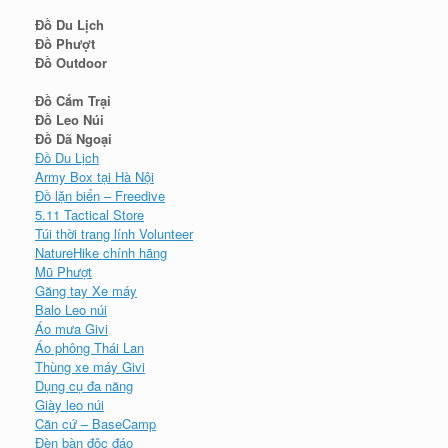
Đồ Du Lịch
Đồ Phượt
Đồ Outdoor
Đồ Cắm Trại
Đồ Leo Núi
Đồ Dã Ngoại
Đồ Du Lịch
Army Box tại Hà Nội
Đồ lặn biển – Freedive
5.11 Tactical Store
Túi thời trang lính Volunteer
NatureHike chính hãng
Mũ Phượt
Găng tay Xe máy
Balo Leo núi
Áo mưa Givi
Áo phông Thái Lan
Thùng xe máy Givi
Dụng cụ đa năng
Giày leo núi
Căn cứ – BaseCamp
Đèn bàn độc đáo