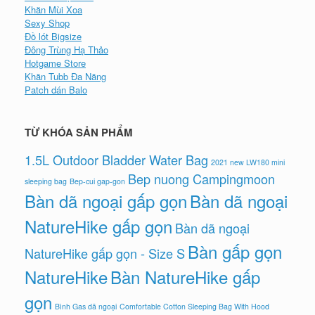
Khăn Mùi Xoa
Sexy Shop
Đồ lót Bigsize
Đông Trùng Hạ Thảo
Hotgame Store
Khăn Tubb Đa Năng
Patch dán Balo
TỪ KHÓA SẢN PHẨM
1.5L Outdoor Bladder Water Bag
2021 new LW180 mini
Bep nuong Campingmoon
sleeping bag
Bep-cui gap-gon
Bàn dã ngoại gấp gọn
Bàn dã ngoại
NatureHike gấp gọn
Bàn dã ngoại
Bàn gấp gọn
NatureHike gấp gọn - Size S
NatureHike
Bàn NatureHike gấp
gọn
Bình Gas dã ngoại
Comfortable Cotton Sleeping Bag With Hood