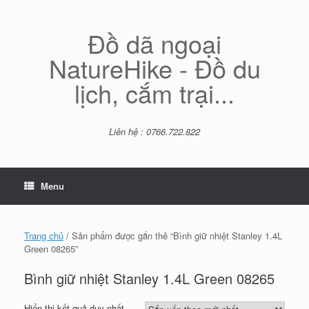
Skip
to
content
Đồ dã ngoại
NatureHike - Đồ du
lịch, cắm trại...
Liên hệ : 0766.722.822
Menu
Trang chủ
/ Sản phẩm được gắn thẻ “Bình giữ nhiệt Stanley 1.4L
Green 08265”
Bình giữ nhiệt Stanley 1.4L Green 08265
Hiển thị kết quả duy nhất