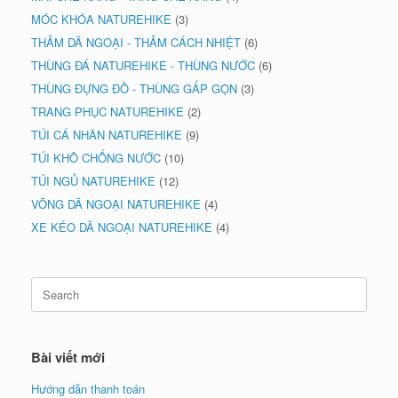
MÓC KHÓA NATUREHIKE
(3)
THẢM DÃ NGOẠI - THẢM CÁCH NHIỆT
(6)
THÙNG ĐÁ NATUREHIKE - THÙNG NƯỚC
(6)
THÙNG ĐỰNG ĐỒ - THÙNG GẤP GỌN
(3)
TRANG PHỤC NATUREHIKE
(2)
TÚI CÁ NHÂN NATUREHIKE
(9)
TÚI KHÔ CHỐNG NƯỚC
(10)
TÚI NGỦ NATUREHIKE
(12)
VÕNG DÃ NGOẠI NATUREHIKE
(4)
XE KÉO DÃ NGOẠI NATUREHIKE
(4)
Search
for:
Bài viết mới
Hướng dẫn thanh toán