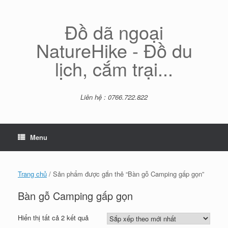
Skip
to
content
Đồ dã ngoại
NatureHike - Đồ du
lịch, cắm trại...
Liên hệ : 0766.722.822
Menu
Trang chủ
/ Sản phẩm được gắn thẻ “Bàn gỗ Camping gấp gọn”
Bàn gỗ Camping gấp gọn
Đã
Hiển thị tất cả 2 kết quả
sắp