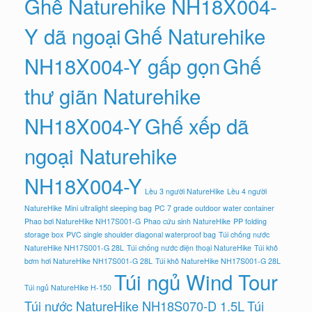
Ghế Naturehike NH18X004-
Y dã ngoại
Ghế Naturehike
NH18X004-Y gấp gọn
Ghế
thư giãn Naturehike
NH18X004-Y
Ghế xếp dã
ngoại Naturehike
NH18X004-Y
Lều 3 người NatureHike
Lều 4 người
NatureHike
Mini ultralight sleeping bag
PC 7 grade outdoor water container
Phao bơi NatureHike NH17S001-G
Phao cứu sinh NatureHike
PP folding
storage box
PVC single shoulder diagonal waterproof bag
Túi chống nước
NatureHike NH17S001-G 28L
Túi chống nước điện thoại NatureHike
Túi khô
bơm hơi NatureHike NH17S001-G 28L
Túi khô NatureHike NH17S001-G 28L
Túi ngủ Wind Tour
Túi ngủ NatureHike H-150
Túi nước NatureHike NH18S070-D 1.5L
Túi