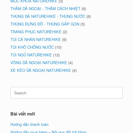
MÓC KHÓA NATUREHIKE
(3)
THẢM DÃ NGOẠI - THẢM CÁCH NHIỆT
(6)
THÙNG ĐÁ NATUREHIKE - THÙNG NƯỚC
(6)
THÙNG ĐỰNG ĐỒ - THÙNG GẤP GỌN
(3)
TRANG PHỤC NATUREHIKE
(2)
TÚI CÁ NHÂN NATUREHIKE
(9)
TÚI KHÔ CHỐNG NƯỚC
(10)
TÚI NGỦ NATUREHIKE
(12)
VÕNG DÃ NGOẠI NATUREHIKE
(4)
XE KÉO DÃ NGOẠI NATUREHIKE
(4)
Search
for:
Bài viết mới
Hướng dẫn thanh toán
Hướng dẫn mua hàng – Nội quy đổi trả hàng