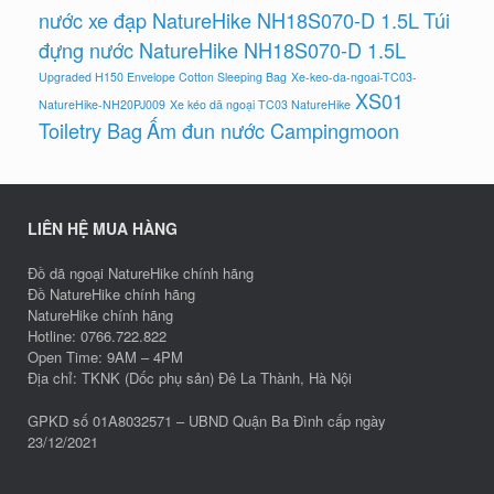
nước xe đạp NatureHike NH18S070-D 1.5L
Túi
đựng nước NatureHike NH18S070-D 1.5L
Upgraded H150 Envelope Cotton Sleeping Bag
Xe-keo-da-ngoai-TC03-
XS01
NatureHike-NH20PJ009
Xe kéo dã ngoại TC03 NatureHike
Toiletry Bag
Ấm đun nước Campingmoon
LIÊN HỆ MUA HÀNG
Đồ dã ngoại NatureHike chính hãng
Đồ NatureHike chính hãng
NatureHike chính hãng
Hotline: 0766.722.822
Open Time: 9AM – 4PM
Địa chỉ: TKNK (Dốc phụ sản) Đê La Thành, Hà Nội
GPKD số 01A8032571 – UBND Quận Ba Đình cấp ngày
23/12/2021