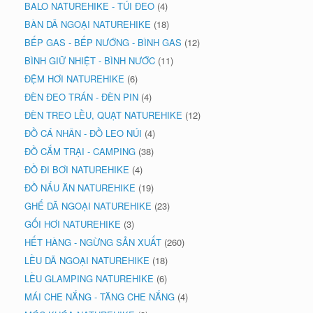
BALO NATUREHIKE - TÚI ĐEO
(4)
BÀN DÃ NGOẠI NATUREHIKE
(18)
BẾP GAS - BẾP NƯỚNG - BÌNH GAS
(12)
BÌNH GIỮ NHIỆT - BÌNH NƯỚC
(11)
ĐỆM HƠI NATUREHIKE
(6)
ĐÈN ĐEO TRÁN - ĐÈN PIN
(4)
ĐÈN TREO LỀU, QUẠT NATUREHIKE
(12)
ĐỒ CÁ NHÂN - ĐỒ LEO NÚI
(4)
ĐỒ CẮM TRẠI - CAMPING
(38)
ĐỒ ĐI BƠI NATUREHIKE
(4)
ĐỒ NẤU ĂN NATUREHIKE
(19)
GHẾ DÃ NGOẠI NATUREHIKE
(23)
GỐI HƠI NATUREHIKE
(3)
HẾT HÀNG - NGỪNG SẢN XUẤT
(260)
LỀU DÃ NGOẠI NATUREHIKE
(18)
LỀU GLAMPING NATUREHIKE
(6)
MÁI CHE NẮNG - TĂNG CHE NẮNG
(4)