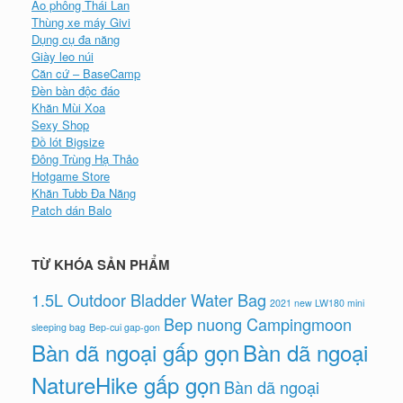
Áo phông Thái Lan
Thùng xe máy Givi
Dụng cụ đa năng
Giày leo núi
Căn cứ – BaseCamp
Đèn bàn độc đáo
Khăn Mùi Xoa
Sexy Shop
Đồ lót Bigsize
Đông Trùng Hạ Thảo
Hotgame Store
Khăn Tubb Đa Năng
Patch dán Balo
TỪ KHÓA SẢN PHẨM
1.5L Outdoor Bladder Water Bag
2021 new LW180 mini
Bep nuong Campingmoon
sleeping bag
Bep-cui gap-gon
Bàn dã ngoại gấp gọn
Bàn dã ngoại
NatureHike gấp gọn
Bàn dã ngoại