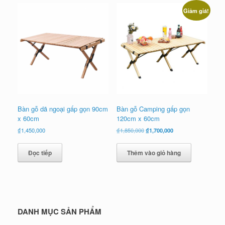
xếp
Giảm giá!
theo
mới
nhất
Bàn gỗ dã ngoại gấp gọn 90cm
Bàn gỗ Camping gấp gọn
x 60cm
120cm x 60cm
Giá
Giá
₫
1,450,000
₫
1,850,000
₫
1,700,000
gốc
hiện
là:
tại
Đọc tiếp
Thêm vào giỏ hàng
₫1,850,000.
là:
₫1,700,000.
DANH MỤC SẢN PHẨM