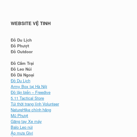
WEBSITE VỆ TINH
Đồ Du Lịch
Đồ Phượt
Đồ Outdoor
Đồ Cắm Trại
Đồ Leo Núi
Đồ Dã Ngoại
Đồ Du Lịch
Army Box tại Hà Nội
Đồ lặn biển – Freedive
5.11 Tactical Store
Túi thời trang lính Volunteer
NatureHike chính hãng
Mũ Phượt
Găng tay Xe máy
Balo Leo núi
Áo mưa Givi