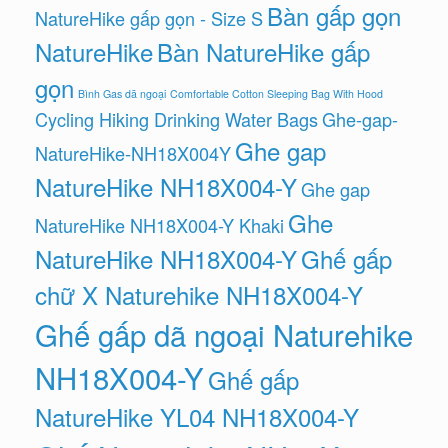
Bàn gấp gọn
NatureHike gấp gọn - Size S
NatureHike
Bàn NatureHike gấp
gọn
Bình Gas dã ngoại
Comfortable Cotton Sleeping Bag With Hood
Cycling Hiking Drinking Water Bags
Ghe-gap-
Ghe gap
NatureHike-NH18X004Y
NatureHike NH18X004-Y
Ghe gap
Ghe
NatureHike NH18X004-Y Khaki
NatureHike NH18X004-Y
Ghế gấp
chữ X Naturehike NH18X004-Y
Ghế gấp dã ngoại Naturehike
NH18X004-Y
Ghế gấp
NatureHike YL04 NH18X004-Y