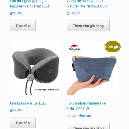
Gối dã ngoại gấp gọn
Găng tay chống thấm
NatureHike NH19ZT001
NatureHike NH19S005-T
₫
220,000
₫
250,000
Đọc tiếp
Thêm vào giỏ hàng
Giảm giá!
Gối Massage Leravan
Túi cá nhân NatureHike
NH61Z001-W
₫
450,000
Giá
Giá
₫
80,000
₫
60,000
gốc
hiện
Đọc tiếp
là:
tại
Thêm vào giỏ hàng
₫80,000.
là: