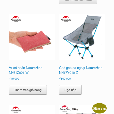
₫60,000.
Ví cá nhân NatureHike
Ghế gấp dã ngoại NatureHike
NH61Z001-W
NH17Y010-Z
₫
45,000
₫
800,000
Thêm vào giỏ hàng
Đọc tiếp
Giảm giá!