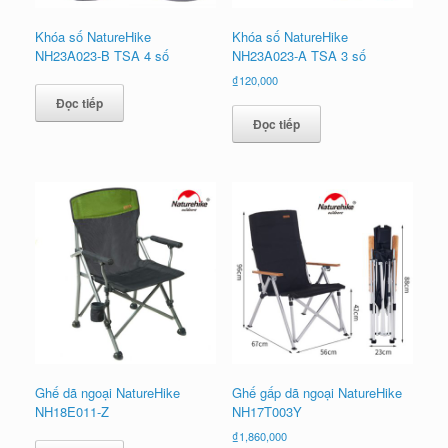
Khóa số NatureHike
Khóa số NatureHike
NH23A023-B TSA 4 số
NH23A023-A TSA 3 số
₫
120,000
Đọc tiếp
Đọc tiếp
Ghế dã ngoại NatureHike
Ghế gấp dã ngoại NatureHike
NH18E011-Z
NH17T003Y
₫
1,860,000