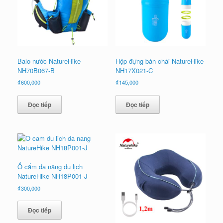
Balo nước NatureHike
Hộp đựng bàn chải NatureHike
NH70B067-B
NH17X021-C
₫
600,000
₫
145,000
Đọc tiếp
Đọc tiếp
Ổ cắm đa năng du lịch
NatureHike NH18P001-J
₫
300,000
Đọc tiếp