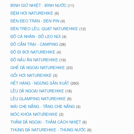
BÌNH GIỮ NHIỆT - BÌNH NƯỚC
(11)
ĐỆM HƠI NATUREHIKE
(6)
ĐÈN ĐEO TRÁN - ĐÈN PIN
(4)
ĐÈN TREO LỀU, QUẠT NATUREHIKE
(12)
ĐỒ CÁ NHÂN - ĐỒ LEO NÚI
(4)
ĐỒ CẮM TRẠI - CAMPING
(38)
ĐỒ ĐI BƠI NATUREHIKE
(4)
ĐỒ NẤU ĂN NATUREHIKE
(19)
GHẾ DÃ NGOẠI NATUREHIKE
(23)
GỐI HƠI NATUREHIKE
(3)
HẾT HÀNG - NGỪNG SẢN XUẤT
(260)
LỀU DÃ NGOẠI NATUREHIKE
(18)
LỀU GLAMPING NATUREHIKE
(6)
MÁI CHE NẮNG - TĂNG CHE NẮNG
(4)
MÓC KHÓA NATUREHIKE
(3)
THẢM DÃ NGOẠI - THẢM CÁCH NHIỆT
(6)
THÙNG ĐÁ NATUREHIKE - THÙNG NƯỚC
(6)