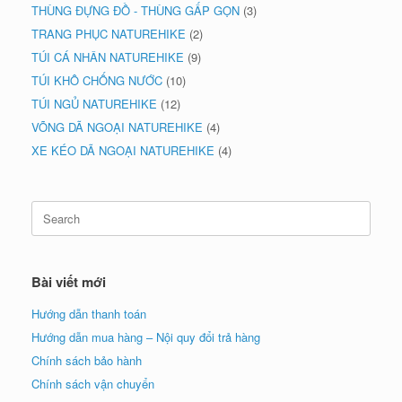
THÙNG ĐỰNG ĐỒ - THÙNG GẤP GỌN
(3)
TRANG PHỤC NATUREHIKE
(2)
TÚI CÁ NHÂN NATUREHIKE
(9)
TÚI KHÔ CHỐNG NƯỚC
(10)
TÚI NGỦ NATUREHIKE
(12)
VÕNG DÃ NGOẠI NATUREHIKE
(4)
XE KÉO DÃ NGOẠI NATUREHIKE
(4)
Search
for:
Bài viết mới
Hướng dẫn thanh toán
Hướng dẫn mua hàng – Nội quy đổi trả hàng
Chính sách bảo hành
Chính sách vận chuyển