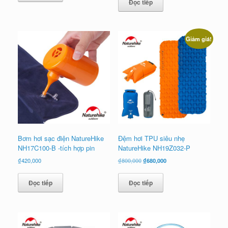
Đọc tiếp
Giảm giá!
Bơm hơi sạc điện NatureHike
Đệm hơi TPU siêu nhẹ
NH17C100-B -tích hợp pin
NatureHike NH19Z032-P
Giá
Giá
₫
420,000
₫
800,000
₫
680,000
gốc
hiện
là:
tại
Đọc tiếp
Đọc tiếp
₫800,000.
là:
₫680,000.