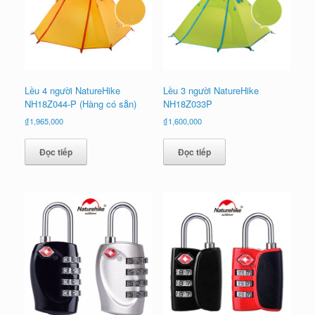
Lều 4 người NatureHike
Lều 3 người NatureHike
NH18Z044-P (Hàng có sẵn)
NH18Z033P
₫
1,965,000
₫
1,600,000
Đọc tiếp
Đọc tiếp