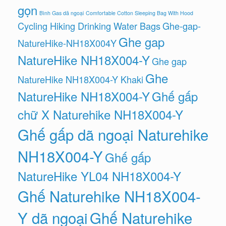
gọn
Bình Gas dã ngoại
Comfortable Cotton Sleeping Bag With Hood
Cycling Hiking Drinking Water Bags
Ghe-gap-
Ghe gap
NatureHike-NH18X004Y
NatureHike NH18X004-Y
Ghe gap
Ghe
NatureHike NH18X004-Y Khaki
NatureHike NH18X004-Y
Ghế gấp
chữ X Naturehike NH18X004-Y
Ghế gấp dã ngoại Naturehike
NH18X004-Y
Ghế gấp
NatureHike YL04 NH18X004-Y
Ghế Naturehike NH18X004-
Y dã ngoại
Ghế Naturehike