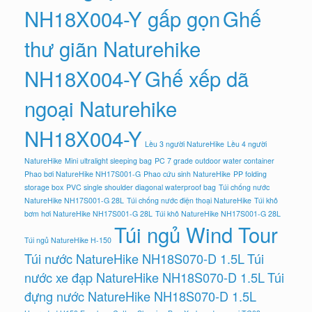
NH18X004-Y gấp gọn
Ghế
thư giãn Naturehike
NH18X004-Y
Ghế xếp dã
ngoại Naturehike
NH18X004-Y
Lều 3 người NatureHike
Lều 4 người
NatureHike
Mini ultralight sleeping bag
PC 7 grade outdoor water container
Phao bơi NatureHike NH17S001-G
Phao cứu sinh NatureHike
PP folding
storage box
PVC single shoulder diagonal waterproof bag
Túi chống nước
NatureHike NH17S001-G 28L
Túi chống nước điện thoại NatureHike
Túi khô
bơm hơi NatureHike NH17S001-G 28L
Túi khô NatureHike NH17S001-G 28L
Túi ngủ Wind Tour
Túi ngủ NatureHike H-150
Túi nước NatureHike NH18S070-D 1.5L
Túi
nước xe đạp NatureHike NH18S070-D 1.5L
Túi
đựng nước NatureHike NH18S070-D 1.5L