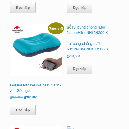
là:
tại
Đọc tiếp
Đọc tiếp
₫2,200,000.
là:
₫2,000,000.
Giảm giá!
Túi bụng chống nước
NatureHike NH18B300-B
₫
220,000
Đọc tiếp
Gối hơi NatureHike NH17T013-
Z – Gối ngủ
Giá
Giá
₫
220,000
₫
200,000
gốc
hiện
là:
tại
Đọc tiếp
₫220,000.
là:
₫200,000.