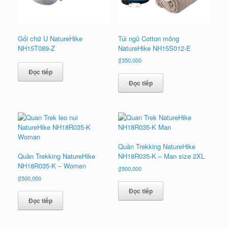
Gối chữ U NatureHike
Túi ngủ Cotton mỏng
NH15T089-Z
NatureHike NH15S012-E
₫
350,000
Đọc tiếp
Đọc tiếp
Quần Trekking NatureHike
Quần Trekking NatureHike
NH18R035-K – Man size 2XL
NH18R035-K – Women
₫
500,000
₫
500,000
Đọc tiếp
Đọc tiếp