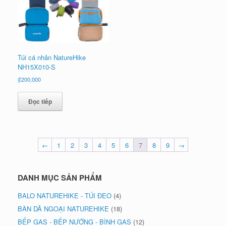
Túi cá nhân NatureHike
NH15X010-S
₫
200,000
Đọc tiếp
←
1
2
3
4
5
6
7
8
9
→
DANH MỤC SẢN PHẨM
BALO NATUREHIKE - TÚI ĐEO
(4)
BÀN DÃ NGOẠI NATUREHIKE
(18)
BẾP GAS - BẾP NƯỚNG - BÌNH GAS
(12)