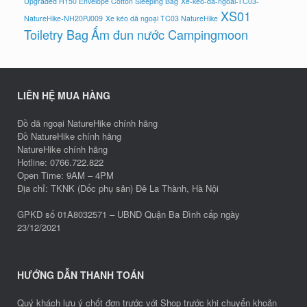
Upgraded H150 Envelope Cotton Sleeping Bag
Xe-keo-da-ngoai-TC03-
XS01
NatureHike-NH20PJ009
Xe kéo dã ngoại TC03 NatureHike
Toiletry Bag
Ấm đun nước Campingmoon
LIÊN HỆ MUA HÀNG
Đồ dã ngoại NatureHike chính hãng
Đồ NatureHike chính hãng
NatureHike chính hãng
Hotline: 0766.722.822
Open Time: 9AM – 4PM
Địa chỉ: TKNK (Dốc phụ sản) Đê La Thành, Hà Nội
GPKD số 01A8032571 – UBND Quận Ba Đình cấp ngày
23/12/2021
HƯỚNG DẪN THANH TOÁN
Quý khách lưu ý chốt đơn trước với Shop trước khi chuyển khoản