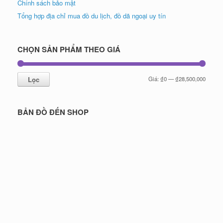
Chính sách bảo mật
Tổng hợp địa chỉ mua đồ du lịch, đồ dã ngoại uy tín
CHỌN SẢN PHẨM THEO GIÁ
Giá
Giá
Lọc
Giá:
₫0
—
₫28,500,000
tối
tối
thiểu
đa
BẢN ĐỒ ĐẾN SHOP