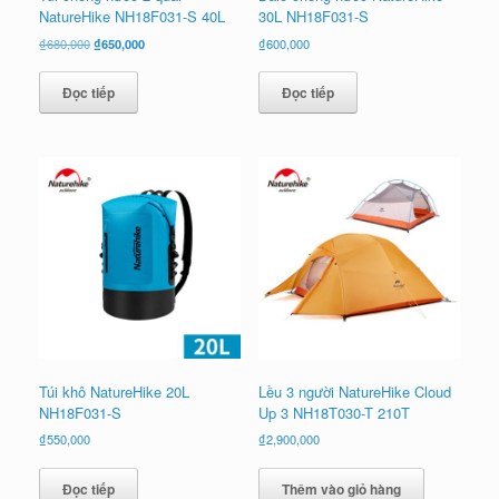
NatureHike NH18F031-S 40L
30L NH18F031-S
Giá
Giá
₫
680,000
₫
650,000
₫
600,000
gốc
hiện
là:
tại
Đọc tiếp
Đọc tiếp
₫680,000.
là:
₫650,000.
Túi khô NatureHike 20L
Lều 3 người NatureHike Cloud
NH18F031-S
Up 3 NH18T030-T 210T
₫
550,000
₫
2,900,000
Đọc tiếp
Thêm vào giỏ hàng