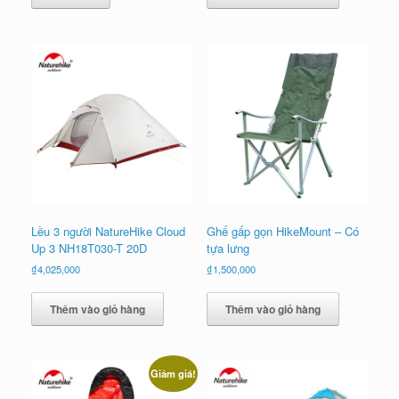
Lều 3 người NatureHike Cloud
Ghế gấp gọn HikeMount – Có
Up 3 NH18T030-T 20D
tựa lưng
₫
4,025,000
₫
1,500,000
Thêm vào giỏ hàng
Thêm vào giỏ hàng
Giảm giá!