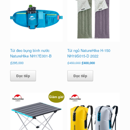
Túi đeo bụng bình nước
Túi ngủ NatureHike H-150
NatureHike NH17E001-B
NH19S015-D 2022
Giá
Giá
₫
295,000
₫
450,000
₫
400,000
gốc
hiện
là:
tại
Đọc tiếp
Đọc tiếp
₫450,000.
là:
₫400,000.
Giảm giá!