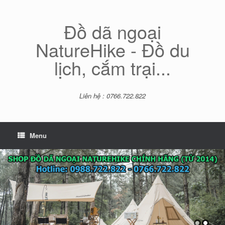
Skip
to
content
Đồ dã ngoại
NatureHike - Đồ du
lịch, cắm trại...
Liên hệ : 0766.722.822
Menu