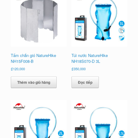
Tấm chắn gió NatureHike
Túi nước NatureHike
NH15F008-B
NH18S070-D 3L
₫
120,000
₫
350,000
Thêm vào giỏ hàng
Đọc tiếp