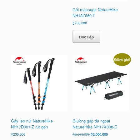
Gối massage NatureHike
NH18Z060-T
₫
700,000
Đọc tiếp
Giảm giá!
Gậy leo núi NatureHike
Giường gấp dã ngoại
NH17D001-Z rút gọn
NatureHike NH17X008-C
Giá
Giá
₫
230,000
₫
2,200,000
₫
2,000,000
gốc
hiện