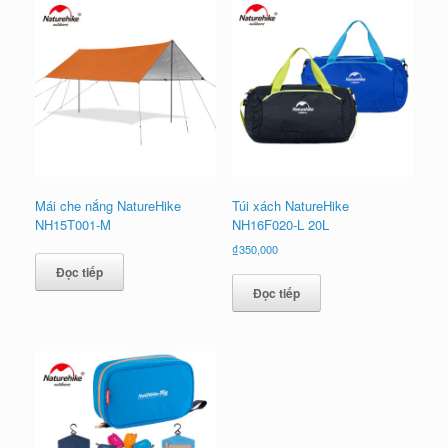
Mái che nắng NatureHike
Túi xách NatureHike
NH15T001-M
NH16F020-L 20L
₫
350,000
Đọc tiếp
Đọc tiếp