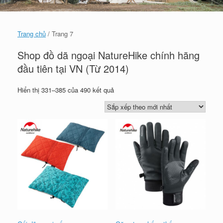
Trang chủ
/ Trang 7
Shop đồ dã ngoại NatureHike chính hãng
đầu tiên tại VN (Từ 2014)
Đã
Hiển thị 331–385 của 490 kết quả
sắp
xếp
theo
mới
nhất