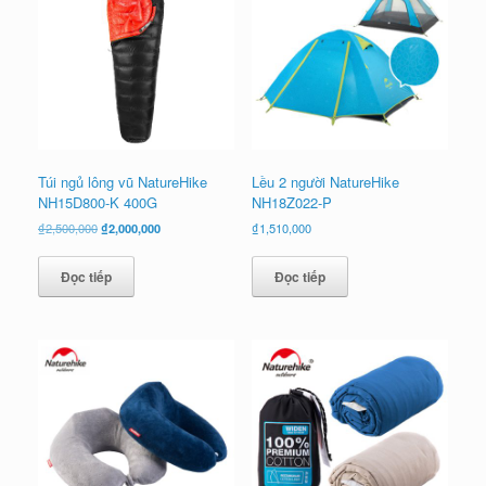
Túi ngủ lông vũ NatureHike
Lều 2 người NatureHike
NH15D800-K 400G
NH18Z022-P
Giá
Giá
₫
2,500,000
₫
2,000,000
₫
1,510,000
gốc
hiện
là:
tại
Đọc tiếp
Đọc tiếp
₫2,500,000.
là:
₫2,000,000.