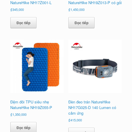
NatureHike NH17Z001-L
NatureHike NH19Z013-P có gối
₫
345,000
₫
1,450,000
Đọc tiếp
Đọc tiếp
Đệm đôi TPU siêu nhẹ
Đèn đeo trán NatureHike
NatureHike NH19Z055-P
NH17G025-D 140 Lumen có
cảm ứng
₫
1,350,000
₫
415,000
Đọc tiếp