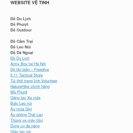
WEBSITE VỆ TINH
Đồ Du Lịch
Đồ Phượt
Đồ Outdoor
Đồ Cắm Trại
Đồ Leo Núi
Đồ Dã Ngoại
Đồ Du Lịch
Army Box tại Hà Nội
Đồ lặn biển – Freedive
5.11 Tactical Store
Túi thời trang lính Volunteer
NatureHike chính hãng
Mũ Phượt
Găng tay Xe máy
Balo Leo núi
Áo mưa Givi
Áo phông Thái Lan
Thùng xe máy Givi
Dụng cụ đa năng
Giày leo núi