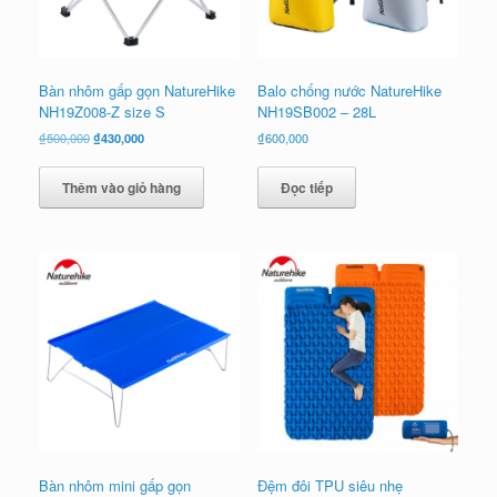
Bàn nhôm gấp gọn NatureHike
Balo chống nước NatureHike
NH19Z008-Z size S
NH19SB002 – 28L
Giá
Giá
₫
500,000
₫
430,000
₫
600,000
gốc
hiện
là:
tại
Thêm vào giỏ hàng
Đọc tiếp
₫500,000.
là:
₫430,000.
Bàn nhôm mini gấp gọn
Đệm đôi TPU siêu nhẹ