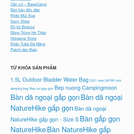
Căn cứ – BaseCamp
Đèn bàn độc đáo
Khăn Mùi Xoa
Sexy Shop
Đồ lót Bigsize
Đông Trùng Hạ Thảo
Hotgame Store
Khăn Tubb Đa Năng
Patch dán Balo
TỪ KHÓA SẢN PHẨM
1.5L Outdoor Bladder Water Bag
2021 new LW180 mini
Bep nuong Campingmoon
sleeping bag
Bep-cui gap-gon
Bàn dã ngoại gấp gọn
Bàn dã ngoại
NatureHike gấp gọn
Bàn dã ngoại
Bàn gấp gọn
NatureHike gấp gọn - Size S
NatureHike
Bàn NatureHike gấp