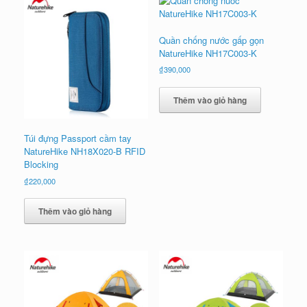
Quần chống nước gấp gọn
NatureHike NH17C003-K
₫
390,000
Thêm vào giỏ hàng
Túi đựng Passport cầm tay
NatureHike NH18X020-B RFID
Blocking
₫
220,000
Thêm vào giỏ hàng