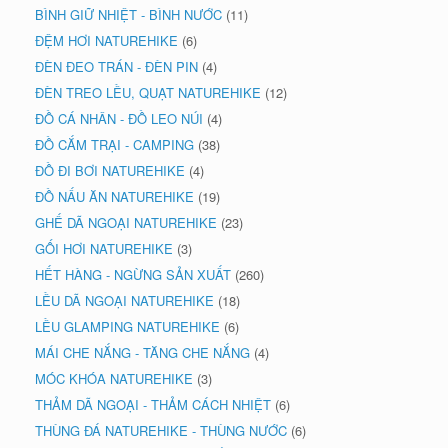
BÌNH GIỮ NHIỆT - BÌNH NƯỚC
(11)
ĐỆM HƠI NATUREHIKE
(6)
ĐÈN ĐEO TRÁN - ĐÈN PIN
(4)
ĐÈN TREO LỀU, QUẠT NATUREHIKE
(12)
ĐỒ CÁ NHÂN - ĐỒ LEO NÚI
(4)
ĐỒ CẮM TRẠI - CAMPING
(38)
ĐỒ ĐI BƠI NATUREHIKE
(4)
ĐỒ NẤU ĂN NATUREHIKE
(19)
GHẾ DÃ NGOẠI NATUREHIKE
(23)
GỐI HƠI NATUREHIKE
(3)
HẾT HÀNG - NGỪNG SẢN XUẤT
(260)
LỀU DÃ NGOẠI NATUREHIKE
(18)
LỀU GLAMPING NATUREHIKE
(6)
MÁI CHE NẮNG - TĂNG CHE NẮNG
(4)
MÓC KHÓA NATUREHIKE
(3)
THẢM DÃ NGOẠI - THẢM CÁCH NHIỆT
(6)
THÙNG ĐÁ NATUREHIKE - THÙNG NƯỚC
(6)