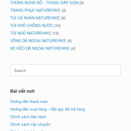
THÙNG ĐỰNG ĐỒ - THÙNG GẤP GỌN
(3)
TRANG PHỤC NATUREHIKE
(2)
TÚI CÁ NHÂN NATUREHIKE
(9)
TÚI KHÔ CHỐNG NƯỚC
(10)
TÚI NGỦ NATUREHIKE
(12)
VÕNG DÃ NGOẠI NATUREHIKE
(4)
XE KÉO DÃ NGOẠI NATUREHIKE
(4)
Search
for:
Bài viết mới
Hướng dẫn thanh toán
Hướng dẫn mua hàng – Nội quy đổi trả hàng
Chính sách bảo hành
Chính sách vận chuyển