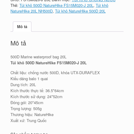
Thẻ:
Túi khô 500D NatureHike FS15M020-J 20L
,
Túi khô
NatureHike 20L NH500D
,
Túi khô NatureHike 500D 20L
Mô tả
Mô tả
500D Marine waterproof bag 20L
Túi khô 500D NatureHike FS15M020-J 20L
Chất liệu: chống nước 500D, khóa UTX-DURAFLEX
Kiểu dáng balo 1 quai
Dung tích: 20L
Kích thước thực tế: 36.5*64cm
Kích thước sử dụng: 24*52cm
Đóng gói: 20*45cm
Trọng lượng: 505g
Thương hiệu: NatureHike
Xuất xứ: Trung Quốc