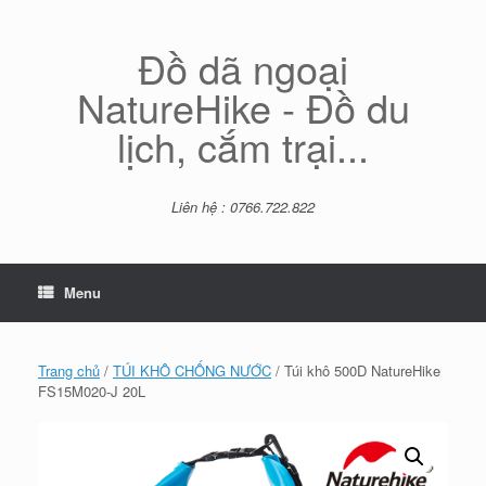
Skip
to
content
Đồ dã ngoại
NatureHike - Đồ du
lịch, cắm trại...
Liên hệ : 0766.722.822
Menu
Trang chủ
/
TÚI KHÔ CHỐNG NƯỚC
/ Túi khô 500D NatureHike
FS15M020-J 20L