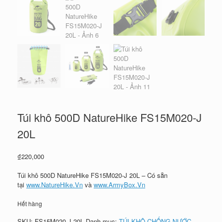
Túi khô 500D NatureHike FS15M020-J
20L
₫
220,000
Túi khô 500D NatureHike FS15M020-J 20L – Có sẵn
tại
www.NatureHike.Vn
và
www.ArmyBox.Vn
Hết hàng
SKU:
FS15M020-J 20L
Danh mục:
TÚI KHÔ CHỐNG NƯỚC