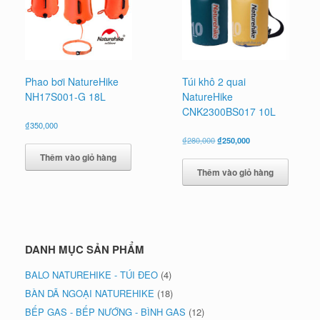
Phao bơi NatureHike
Túi khô 2 quai
NH17S001-G 18L
NatureHike
CNK2300BS017 10L
₫
350,000
Giá
Giá
₫
280,000
₫
250,000
gốc
hiện
Thêm vào giỏ hàng
là:
tại
Thêm vào giỏ hàng
₫280,000.
là:
₫250,000.
DANH MỤC SẢN PHẨM
BALO NATUREHIKE - TÚI ĐEO
(4)
BÀN DÃ NGOẠI NATUREHIKE
(18)
BẾP GAS - BẾP NƯỚNG - BÌNH GAS
(12)