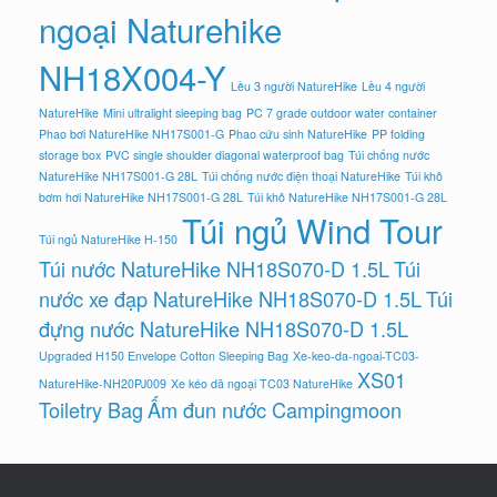
ngoại Naturehike
NH18X004-Y
Lều 3 người NatureHike
Lều 4 người
NatureHike
Mini ultralight sleeping bag
PC 7 grade outdoor water container
Phao bơi NatureHike NH17S001-G
Phao cứu sinh NatureHike
PP folding
storage box
PVC single shoulder diagonal waterproof bag
Túi chống nước
NatureHike NH17S001-G 28L
Túi chống nước điện thoại NatureHike
Túi khô
bơm hơi NatureHike NH17S001-G 28L
Túi khô NatureHike NH17S001-G 28L
Túi ngủ Wind Tour
Túi ngủ NatureHike H-150
Túi nước NatureHike NH18S070-D 1.5L
Túi
nước xe đạp NatureHike NH18S070-D 1.5L
Túi
đựng nước NatureHike NH18S070-D 1.5L
Upgraded H150 Envelope Cotton Sleeping Bag
Xe-keo-da-ngoai-TC03-
XS01
NatureHike-NH20PJ009
Xe kéo dã ngoại TC03 NatureHike
Toiletry Bag
Ấm đun nước Campingmoon