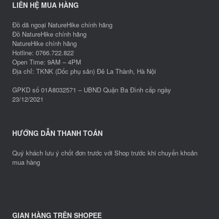
LIÊN HỆ MUA HÀNG
Đồ dã ngoại NatureHike chính hãng
Đồ NatureHike chính hãng
NatureHike chính hãng
Hotline: 0766.722.822
Open Time: 9AM – 4PM
Địa chỉ: TKNK (Dốc phụ sản) Đê La Thành, Hà Nội
GPKD số 01A8032571 – UBND Quận Ba Đình cấp ngày
23/12/2021
HƯỚNG DẪN THANH TOÁN
Quý khách lưu ý chốt đơn trước với Shop trước khi chuyển khoản
mua hàng
GIAN HÀNG TRÊN SHOPEE