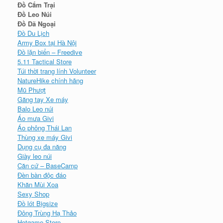
Đồ Cắm Trại
Đồ Leo Núi
Đồ Dã Ngoại
Đồ Du Lịch
Army Box tại Hà Nội
Đồ lặn biển – Freedive
5.11 Tactical Store
Túi thời trang lính Volunteer
NatureHike chính hãng
Mũ Phượt
Găng tay Xe máy
Balo Leo núi
Áo mưa Givi
Áo phông Thái Lan
Thùng xe máy Givi
Dụng cụ đa năng
Giày leo núi
Căn cứ – BaseCamp
Đèn bàn độc đáo
Khăn Mùi Xoa
Sexy Shop
Đồ lót Bigsize
Đông Trùng Hạ Thảo
Hotgame Store