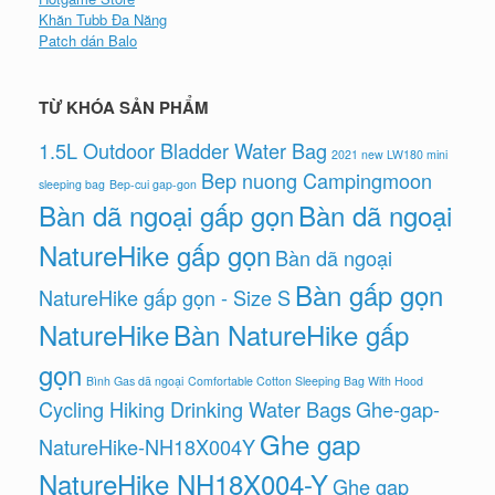
Khăn Tubb Đa Năng
Patch dán Balo
TỪ KHÓA SẢN PHẨM
1.5L Outdoor Bladder Water Bag
2021 new LW180 mini
Bep nuong Campingmoon
sleeping bag
Bep-cui gap-gon
Bàn dã ngoại gấp gọn
Bàn dã ngoại
NatureHike gấp gọn
Bàn dã ngoại
Bàn gấp gọn
NatureHike gấp gọn - Size S
NatureHike
Bàn NatureHike gấp
gọn
Bình Gas dã ngoại
Comfortable Cotton Sleeping Bag With Hood
Cycling Hiking Drinking Water Bags
Ghe-gap-
Ghe gap
NatureHike-NH18X004Y
NatureHike NH18X004-Y
Ghe gap