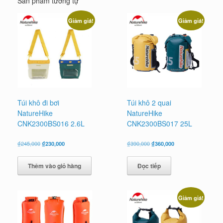
Sản phẩm tương tự
Giảm giá!
Giảm giá!
Túi khô đi bơi
Túi khô 2 quai
NatureHike
NatureHike
CNK2300BS016 2.6L
CNK2300BS017 25L
Giá
Giá
Giá
Giá
₫
245,000
₫
230,000
₫
390,000
₫
360,000
gốc
hiện
gốc
hiện
là:
tại
là:
tại
Thêm vào giỏ hàng
Đọc tiếp
₫245,000.
là:
₫390,000.
là:
₫230,000.
₫360,000.
Giảm giá!