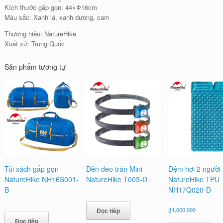
Kích thước gấp gọn: 44×Φ16cm
Màu sắc: Xanh lá, xanh dương, cam
Thương hiệu: NatureHike
Xuất xứ: Trung Quốc
Sản phẩm tương tự
Túi xách gấp gọn
Đèn đeo trán Mini
Đệm hơi 2 người
NatureHike NH16S001-
NatureHike T003-D
NatureHike TPU
B
NH17Q020-D
₫
1,600,000
Đọc tiếp
Đọc tiếp