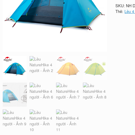
SKU:
NH
D
Thẻ:
Lều 4