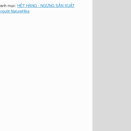
anh mục:
HẾT HÀNG - NGỪNG SẢN XUẤT
 người NatureHike