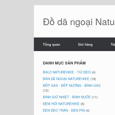
Skip
to
content
Đồ dã ngoại Natur
Tổng quan
Giỏ hàng
Tà
DANH MỤC SẢN PHẨM
BALO NATUREHIKE - TÚI ĐEO
(4)
BÀN DÃ NGOẠI NATUREHIKE
(18)
BẾP GAS - BẾP NƯỚNG - BÌNH GAS
(12)
BÌNH GIỮ NHIỆT - BÌNH NƯỚC
(11)
ĐỆM HƠI NATUREHIKE
(6)
ĐÈN ĐEO TRÁN - ĐÈN PIN
(4)