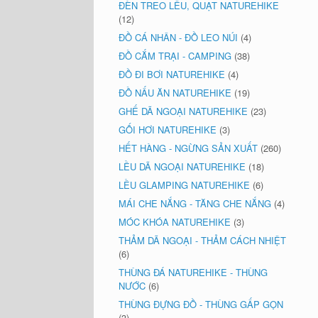
ĐÈN TREO LỀU, QUẠT NATUREHIKE
(12)
ĐỒ CÁ NHÂN - ĐỒ LEO NÚI
(4)
ĐỒ CẮM TRẠI - CAMPING
(38)
ĐỒ ĐI BƠI NATUREHIKE
(4)
ĐỒ NẤU ĂN NATUREHIKE
(19)
GHẾ DÃ NGOẠI NATUREHIKE
(23)
GỐI HƠI NATUREHIKE
(3)
HẾT HÀNG - NGỪNG SẢN XUẤT
(260)
LỀU DÃ NGOẠI NATUREHIKE
(18)
LỀU GLAMPING NATUREHIKE
(6)
MÁI CHE NẮNG - TĂNG CHE NẮNG
(4)
MÓC KHÓA NATUREHIKE
(3)
THẢM DÃ NGOẠI - THẢM CÁCH NHIỆT
(6)
THÙNG ĐÁ NATUREHIKE - THÙNG
NƯỚC
(6)
THÙNG ĐỰNG ĐỒ - THÙNG GẤP GỌN
(3)