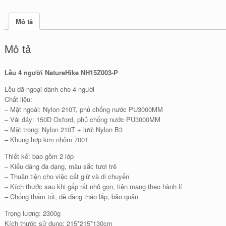
Mô tả
Mô tả
Lều 4 người NatureHike NH15Z003-P
Lều dã ngoại dành cho 4 người
Chất liệu:
– Mặt ngoài: Nylon 210T, phủ chống nước PU3000MM
– Vải đáy: 150D Oxford, phủ chống nước PU3000MM
– Mặt trong: Nylon 210T + lưới Nylon B3
– Khung hợp kim nhôm 7001
Thiết kế: bao gồm 2 lớp
– Kiểu dáng đa dạng, màu sắc tươi trẻ
– Thuận tiện cho việc cất giữ và di chuyển
– Kích thước sau khi gấp rất nhỏ gọn, tiện mang theo hành lí
– Chống thấm tốt, dễ dàng tháo lắp, bảo quản
Trọng lượng: 2300g
Kích thước sử dụng: 215*215*130cm