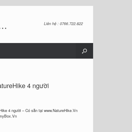
..
Liên hệ : 0766.722.822
tureHike 4 người
0
Hike 4 người – Có sẵn tại www.NatureHike.Vn
rmyBox.Vn