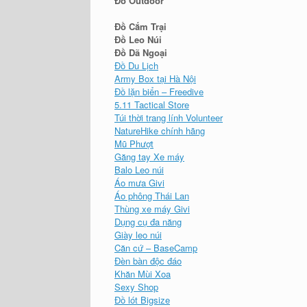
Đồ Outdoor
Đồ Cắm Trại
Đồ Leo Núi
Đồ Dã Ngoại
Đồ Du Lịch
Army Box tại Hà Nội
Đồ lặn biển – Freedive
5.11 Tactical Store
Túi thời trang lính Volunteer
NatureHike chính hãng
Mũ Phượt
Găng tay Xe máy
Balo Leo núi
Áo mưa Givi
Áo phông Thái Lan
Thùng xe máy Givi
Dụng cụ đa năng
Giày leo núi
Căn cứ – BaseCamp
Đèn bàn độc đáo
Khăn Mùi Xoa
Sexy Shop
Đồ lót Bigsize