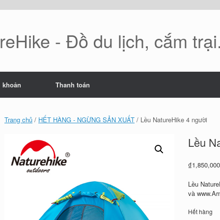
eHike - Đồ du lịch, cắm trại.
i khoản
Thanh toán
Trang chủ
/
HẾT HÀNG - NGỪNG SẢN XUẤT
/ Lều NatureHike 4 người
Lều Na
₫
1,850,00
Lều Nature
và www.A
Hết hàng