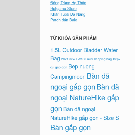
Đông Trùng Hạ Thảo
Hotgame Store
Khăn Tubb Đa Năng
Patch dán Balo
TỪ KHÓA SẢN PHẨM
1.5L Outdoor Bladder Water
Bag
2021 new LW180 mini sleeping bag
Bep-
Bep nuong
cui gap-gon
Bàn dã
Campingmoon
ngoại gấp gọn
Bàn dã
ngoại NatureHike gấp
gọn
Bàn dã ngoại
NatureHike gấp gọn - Size S
Bàn gấp gọn