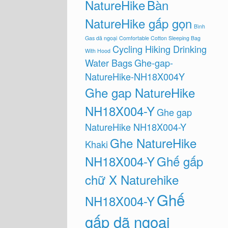
NatureHike
Bàn
NatureHike gấp gọn
Bình
Gas dã ngoại
Comfortable Cotton Sleeping Bag
Cycling Hiking Drinking
With Hood
Water Bags
Ghe-gap-
NatureHike-NH18X004Y
Ghe gap NatureHike
NH18X004-Y
Ghe gap
NatureHike NH18X004-Y
Ghe NatureHike
Khaki
NH18X004-Y
Ghế gấp
chữ X Naturehike
Ghế
NH18X004-Y
gấp dã ngoại