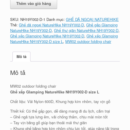
Ghế
Thêm vào giỏ hàng
gấp
Glamping
NatureHike
SKU:
NH19Y002-D-1
Danh mục:
GHẾ DÃ NGOẠI NATUREHIKE
NH19Y002-
Thẻ:
Ghế dã ngoại NatureHike NH19Y002-D
,
Ghế gấp Glamping
D
NatureHike NH19Y002-D
,
Ghế thư giãn NatureHike NH19Y002-D
,
(Mẫu
Ghế xếp Glamping NatureHike NH19Y002-D
,
Ghế xếp Glamping
cao
NatureHike NH19Y002-D size L
,
MW02 outdoor folding chair
size
L)
số
Mô tả
lượng
Mô tả
MW02 outdoor folding chair
Ghế xếp Glamping NatureHike NH19Y002-D size L
Chất liệu: Vải Nylon 600D, Khung hợp kim nhôm, tay vịn gỗ
Thiết kế: Có thể gấp gọn, dễ dàng mang đi du lịch, cắm trại
– Ghế ngả tựa lưng êm, vải chống thấm, chịu mài mòn tốt
– Tay vịn bằng gỗ giúp bạn thoải mái thư giãn
– Khung ghế bằng hợp kim nhôm chịu lực tốt, giúp nâng tải trọng