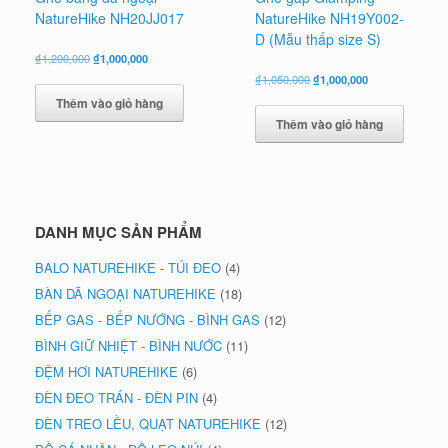
NatureHike NH20JJ017
NatureHike NH19Y002-
D (Mẫu thấp size S)
Giá
Giá
₫
1,200,000
₫
1,000,000
gốc
hiện
Giá
Giá
₫
1,050,000
₫
1,000,000
là:
tại
gốc
hiện
Thêm vào giỏ hàng
₫1,200,000.
là:
là:
tại
₫1,000,000.
Thêm vào giỏ hàng
₫1,050,000.
là:
₫1,000,000.
DANH MỤC SẢN PHẨM
BALO NATUREHIKE - TÚI ĐEO
(4)
BÀN DÃ NGOẠI NATUREHIKE
(18)
BẾP GAS - BẾP NƯỚNG - BÌNH GAS
(12)
BÌNH GIỮ NHIỆT - BÌNH NƯỚC
(11)
ĐỆM HƠI NATUREHIKE
(6)
ĐÈN ĐEO TRÁN - ĐÈN PIN
(4)
ĐÈN TREO LỀU, QUẠT NATUREHIKE
(12)