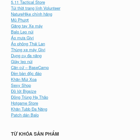
5.11 Tactical Store
Túi thời trang lính Volunteer
NatureHike chính hãng
Mũ Phượt
Găng tay Xe máy
Balo Leo núi
Áo mưa Givi
Áo phông Thái Lan
Thùng xe máy Givi
Dụng cụ đa năng
Giày leo núi
Căn cứ – BaseCamp
Đèn bàn độc đáo
Khăn Mùi Xoa
Sexy Shop
Đồ lót Bigsize
Đông Trùng Hạ Thảo
Hotgame Store
Khăn Tubb Đa Năng
Patch dán Balo
TỪ KHÓA SẢN PHẨM