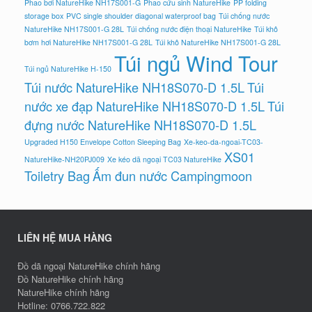
Phao bơi NatureHike NH17S001-G
Phao cứu sinh NatureHike
PP folding
storage box
PVC single shoulder diagonal waterproof bag
Túi chống nước
NatureHike NH17S001-G 28L
Túi chống nước điện thoại NatureHike
Túi khô
bơm hơi NatureHike NH17S001-G 28L
Túi khô NatureHike NH17S001-G 28L
Túi ngủ Wind Tour
Túi ngủ NatureHike H-150
Túi nước NatureHike NH18S070-D 1.5L
Túi
nước xe đạp NatureHike NH18S070-D 1.5L
Túi
đựng nước NatureHike NH18S070-D 1.5L
Upgraded H150 Envelope Cotton Sleeping Bag
Xe-keo-da-ngoai-TC03-
XS01
NatureHike-NH20PJ009
Xe kéo dã ngoại TC03 NatureHike
Toiletry Bag
Ấm đun nước Campingmoon
LIÊN HỆ MUA HÀNG
Đồ dã ngoại NatureHike chính hãng
Đồ NatureHike chính hãng
NatureHike chính hãng
Hotline: 0766.722.822