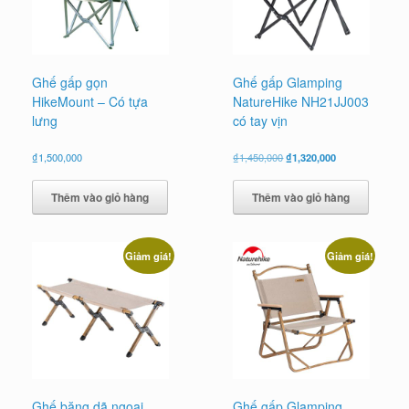
Ghế gấp gọn
Ghế gấp Glamping
HikeMount – Có tựa
NatureHike NH21JJ003
lưng
có tay vịn
Giá
Giá
₫
1,500,000
₫
1,450,000
₫
1,320,000
gốc
hiện
là:
tại
Thêm vào giỏ hàng
Thêm vào giỏ hàng
₫1,450,000.
là:
₫1,320,000.
Giảm giá!
Giảm giá!
Ghế băng dã ngoại
Ghế gấp Glamping