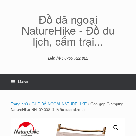
Skip
to
content
Đồ dã ngoại
NatureHike - Đồ du
lịch, cắm trại...
Liên hệ : 0766.722.822
Menu
Trang chủ
/
GHẾ DÃ NGOẠI NATUREHIKE
/ Ghế gấp Glamping
NatureHike NH19Y002-D (Mẫu cao size L)