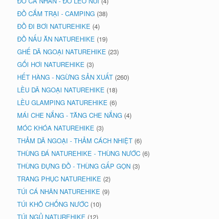
ĐỒ CÁ NHÂN - ĐỒ LEO NÚI
(4)
ĐỒ CẮM TRẠI - CAMPING
(38)
ĐỒ ĐI BƠI NATUREHIKE
(4)
ĐỒ NẤU ĂN NATUREHIKE
(19)
GHẾ DÃ NGOẠI NATUREHIKE
(23)
GỐI HƠI NATUREHIKE
(3)
HẾT HÀNG - NGỪNG SẢN XUẤT
(260)
LỀU DÃ NGOẠI NATUREHIKE
(18)
LỀU GLAMPING NATUREHIKE
(6)
MÁI CHE NẮNG - TĂNG CHE NẮNG
(4)
MÓC KHÓA NATUREHIKE
(3)
THẢM DÃ NGOẠI - THẢM CÁCH NHIỆT
(6)
THÙNG ĐÁ NATUREHIKE - THÙNG NƯỚC
(6)
THÙNG ĐỰNG ĐỒ - THÙNG GẤP GỌN
(3)
TRANG PHỤC NATUREHIKE
(2)
TÚI CÁ NHÂN NATUREHIKE
(9)
TÚI KHÔ CHỐNG NƯỚC
(10)
TÚI NGỦ NATUREHIKE
(12)