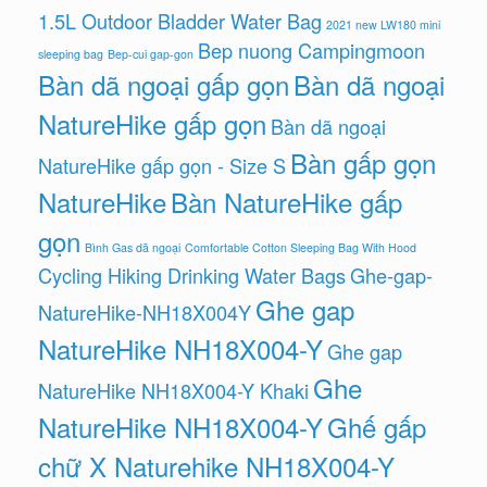
1.5L Outdoor Bladder Water Bag
2021 new LW180 mini
Bep nuong Campingmoon
sleeping bag
Bep-cui gap-gon
Bàn dã ngoại gấp gọn
Bàn dã ngoại
NatureHike gấp gọn
Bàn dã ngoại
Bàn gấp gọn
NatureHike gấp gọn - Size S
NatureHike
Bàn NatureHike gấp
gọn
Bình Gas dã ngoại
Comfortable Cotton Sleeping Bag With Hood
Cycling Hiking Drinking Water Bags
Ghe-gap-
Ghe gap
NatureHike-NH18X004Y
NatureHike NH18X004-Y
Ghe gap
Ghe
NatureHike NH18X004-Y Khaki
NatureHike NH18X004-Y
Ghế gấp
chữ X Naturehike NH18X004-Y