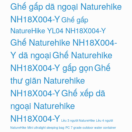
Ghế gấp dã ngoại Naturehike
NH18X004-Y
Ghế gấp
NatureHike YL04 NH18X004-Y
Ghế Naturehike NH18X004-
Y dã ngoại
Ghế Naturehike
NH18X004-Y gấp gọn
Ghế
thư giãn Naturehike
NH18X004-Y
Ghế xếp dã
ngoại Naturehike
NH18X004-Y
Lều 3 người NatureHike
Lều 4 người
NatureHike
Mini ultralight sleeping bag
PC 7 grade outdoor water container