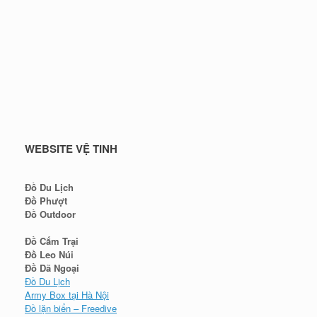
WEBSITE VỆ TINH
Đồ Du Lịch
Đồ Phượt
Đồ Outdoor
Đồ Cắm Trại
Đồ Leo Núi
Đồ Dã Ngoại
Đồ Du Lịch
Army Box tại Hà Nội
Đồ lặn biển – Freedive