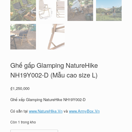
Ghế gấp Glamping NatureHike
NH19Y002-D (Mẫu cao size L)
₫
1,250,000
Ghế xếp Glamping NatureHike NH19Y002-D
Có sẵn tại
www.NatureHike.Vn
và
www.ArmyBox.Vn
Còn 1 trong kho