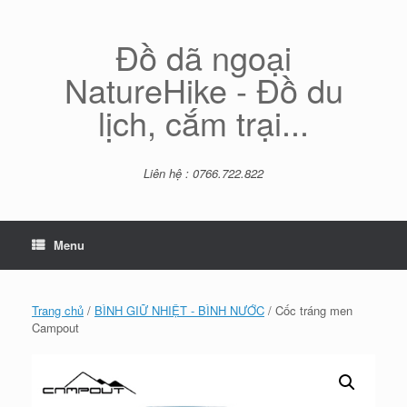
Skip
to
content
Đồ dã ngoại
NatureHike - Đồ du
lịch, cắm trại...
Liên hệ : 0766.722.822
Menu
Trang chủ
/
BÌNH GIỮ NHIỆT - BÌNH NƯỚC
/ Cốc tráng men
Campout