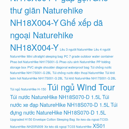
thư giãn Naturehike
NH18X004-Y
Ghế xếp dã
ngoại Naturehike
NH18X004-Y
Lều 3 người NatureHike
Lều 4 người
NatureHike
Mini ultralight sleeping bag
PC 7 grade outdoor water container
Phao bơi NatureHike NH17S001-G
Phao cứu sinh NatureHike
PP folding
storage box
PVC single shoulder diagonal waterproof bag
Túi chống nước
NatureHike NH17S001-G 28L
Túi chống nước điện thoại NatureHike
Túi khô
bơm hơi NatureHike NH17S001-G 28L
Túi khô NatureHike NH17S001-G 28L
Túi ngủ Wind Tour
Túi ngủ NatureHike H-150
Túi nước NatureHike NH18S070-D 1.5L
Túi
nước xe đạp NatureHike NH18S070-D 1.5L
Túi
đựng nước NatureHike NH18S070-D 1.5L
Upgraded H150 Envelope Cotton Sleeping Bag
Xe-keo-da-ngoai-TC03-
XS01
NatureHike-NH20PJ009
Xe kéo dã ngoại TC03 NatureHike