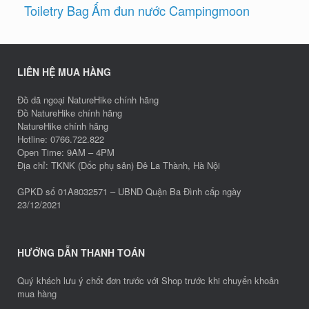
Toiletry Bag
Ấm đun nước Campingmoon
LIÊN HỆ MUA HÀNG
Đồ dã ngoại NatureHike chính hãng
Đồ NatureHike chính hãng
NatureHike chính hãng
Hotline: 0766.722.822
Open Time: 9AM – 4PM
Địa chỉ: TKNK (Dốc phụ sản) Đê La Thành, Hà Nội
GPKD số 01A8032571 – UBND Quận Ba Đình cấp ngày
23/12/2021
HƯỚNG DẪN THANH TOÁN
Quý khách lưu ý chốt đơn trước với Shop trước khi chuyển khoản
mua hàng