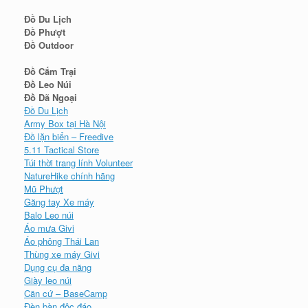
Đồ Du Lịch
Đồ Phượt
Đồ Outdoor
Đồ Cắm Trại
Đồ Leo Núi
Đồ Dã Ngoại
Đồ Du Lịch
Army Box tại Hà Nội
Đồ lặn biển – Freedive
5.11 Tactical Store
Túi thời trang lính Volunteer
NatureHike chính hãng
Mũ Phượt
Găng tay Xe máy
Balo Leo núi
Áo mưa Givi
Áo phông Thái Lan
Thùng xe máy Givi
Dụng cụ đa năng
Giày leo núi
Căn cứ – BaseCamp
Đèn bàn độc đáo