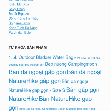
Khăn Mùi Xoa
Sexy Shop
Đồ lót Bigsize
Đông Trùng Hạ Thảo
Hotgame Store
Khăn Tubb Đa Năng
Patch dán Balo
TỪ KHÓA SẢN PHẨM
1.5L Outdoor Bladder Water Bag
2021 new LW180 mini
Bep nuong Campingmoon
sleeping bag
Bep-cui gap-gon
Bàn dã ngoại gấp gọn
Bàn dã ngoại
NatureHike gấp gọn
Bàn dã ngoại
Bàn gấp gọn
NatureHike gấp gọn - Size S
NatureHike
Bàn NatureHike gấp
gọn
Bình Gas dã ngoại
Comfortable Cotton Sleeping Bag With Hood