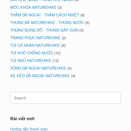
MÓC KHÓA NATUREHIKE
(3)
THẢM DÃ NGOẠI - THẢM CÁCH NHIỆT
(6)
THÙNG ĐÁ NATUREHIKE - THÙNG NƯỚC
(6)
THÙNG ĐỰNG ĐỒ - THÙNG GẤP GỌN
(3)
TRANG PHỤC NATUREHIKE
(2)
TÚI CÁ NHÂN NATUREHIKE
(9)
TÚI KHÔ CHỐNG NƯỚC
(10)
TÚI NGỦ NATUREHIKE
(12)
VÕNG DÃ NGOẠI NATUREHIKE
(4)
XE KÉO DÃ NGOẠI NATUREHIKE
(4)
Search
for:
Bài viết mới
Hướng dẫn thanh toán