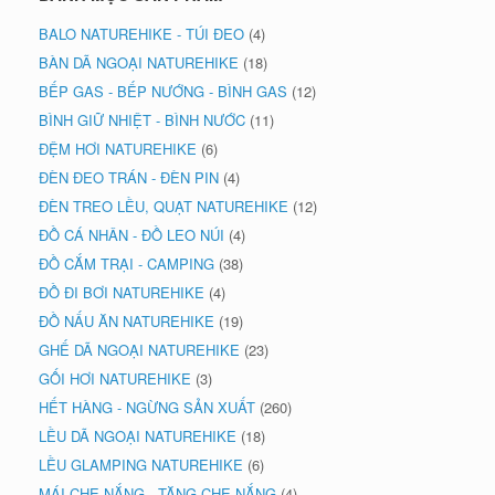
BALO NATUREHIKE - TÚI ĐEO
(4)
BÀN DÃ NGOẠI NATUREHIKE
(18)
BẾP GAS - BẾP NƯỚNG - BÌNH GAS
(12)
BÌNH GIỮ NHIỆT - BÌNH NƯỚC
(11)
ĐỆM HƠI NATUREHIKE
(6)
ĐÈN ĐEO TRÁN - ĐÈN PIN
(4)
ĐÈN TREO LỀU, QUẠT NATUREHIKE
(12)
ĐỒ CÁ NHÂN - ĐỒ LEO NÚI
(4)
ĐỒ CẮM TRẠI - CAMPING
(38)
ĐỒ ĐI BƠI NATUREHIKE
(4)
ĐỒ NẤU ĂN NATUREHIKE
(19)
GHẾ DÃ NGOẠI NATUREHIKE
(23)
GỐI HƠI NATUREHIKE
(3)
HẾT HÀNG - NGỪNG SẢN XUẤT
(260)
LỀU DÃ NGOẠI NATUREHIKE
(18)
LỀU GLAMPING NATUREHIKE
(6)
MÁI CHE NẮNG - TĂNG CHE NẮNG
(4)