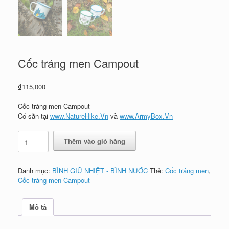
Cốc tráng men Campout
₫
115,000
Cốc tráng men Campout
Có sẵn tại
www.NatureHike.Vn
và
www.ArmyBox.Vn
Cốc
Thêm vào giỏ hàng
tráng
men
Campout
Danh mục:
BÌNH GIỮ NHIỆT - BÌNH NƯỚC
Thẻ:
Cốc tráng men
,
số
Cốc tráng men Campout
lượng
Mô tả